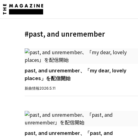
#past, and unremember
past, and unremember、「my dear, lovely
places」を配信開始
新曲情報
2026.5.11
past, and unremember、「past, and