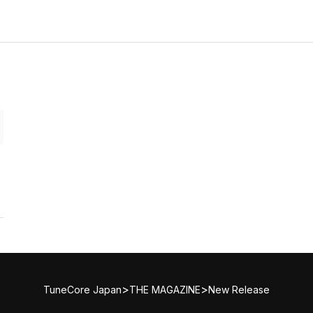
>
>
TuneCore Japan
THE MAGAZINE
New Release