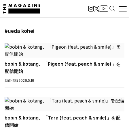
#ueda kohei
bobin & kotang、「Pigeon (feat. peach & smile)」を
配信開始
新曲情報
2026.5.19
bobin & kotang、「Tara (feat. peach & smile)」を配
信開始