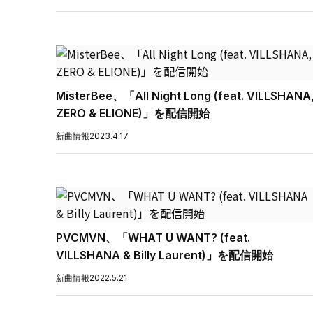
MisterBee、「All Night Long (feat. VILLSHANA
ZERO & ELIONE)」を配信開始
新曲情報
2023.4.17
PVCMVN、「WHAT U WANT? (feat.
VILLSHANA & Billy Laurent)」を配信開始
新曲情報
2022.5.21