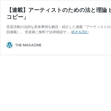
【連載】アーティストのための法と理論 ビ
コピー」
音楽活動の法的な具体事例を解説・紹介した連載『アーティストのための法と理論 –
【連
回連載）。 音楽家に無料で法律相談サ …
続きを読む
載】
ア
THE MAGAZINE
ー
テ
ィ
ス
ト
の
た
め
の
法
と
理
論