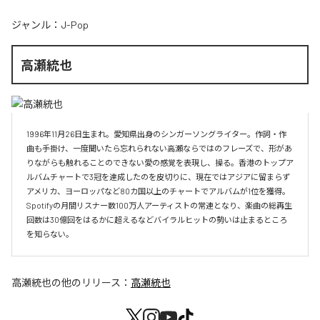
ジャンル：
J-Pop
高瀬統也
1996年11月26日生まれ。愛知県出身のシンガーソングライター。作詞・作
曲も手掛け、一度聞いたら忘れられない高瀬ならではのフレーズで、形があ
りながらも触れることのできない愛の感覚を表現し、操る。香港のトップア
ルバムチャートで3冠を達成したのを皮切りに、現在ではアジアに留まらず
アメリカ、ヨーロッパなど80カ国以上のチャートでアルバムが1位を獲得。
Spotifyの月間リスナー数100万人アーティストの常連となり、楽曲の総再生
回数は30億回をはるかに超えるなどバイラルヒットの勢いは止まるところ
を知らない。
高瀬統也
の他のリリース：
高瀬統也