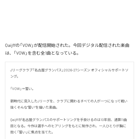
Qaijffの「VOW」が配信開始された。今回デジタル配信された楽曲
は、「VOW」を含む全1曲となっている。
Jリーグクラブ「名古屋グランパス」2026-27シーズン オフィシャルサポートソ
ング。

「VOW」＝誓い。

新時代に突入したJリーグを、クラブに関わるすべての人が一つになって戦い
抜く――そんな"誓い"を描いた楽曲。

Qaijffが名古屋グランパスのサポートソングを手掛けるのは10年目、通算11曲
目となる。今作は選手へのヒアリングをもとに制作され、一人ひとりが胸に
抱く「誓い」に焦点を当てた。
