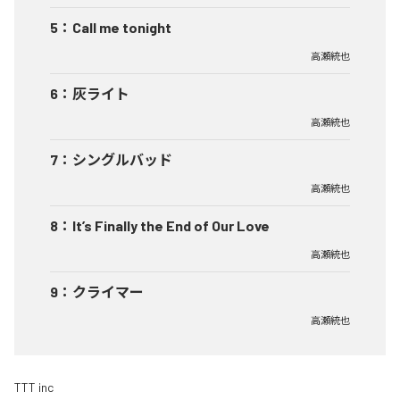
5
：
Call me tonight
高瀬統也
6
：
灰ライト
高瀬統也
7
：
シングルバッド
高瀬統也
8
：
It’s Finally the End of Our Love
高瀬統也
9
：
クライマー
高瀬統也
TTT inc