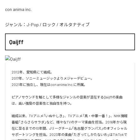
con anima inc.
ジャンル：
J-Pop
/
ロック
/
オルタナティブ
Qaijff
2012年、愛知県にて結成。

2017年、ソニーミュージックよりメジャーデビュー。

2021年に独立し、現在はcon anima Inc.に所属。

ピアノサウンドを軸として多様なジャンルの音楽が混在するQaijffの楽曲
は、高い強度の音楽性と独自性を持つ。

結成以来、TVアニメ「いぬやしき」、TVアニメ「真・中華一番！」、NHK情報
番組「さらさらサラダ」など、様々なTVのテーマ楽曲を担当。2016年から現
在に至るまでの10年間、Jリーグチーム「名古屋グランパス」のオフィシャル
サポートソングを担当。2023年の楽曲「たぎってしかたないわ」はTikTokで