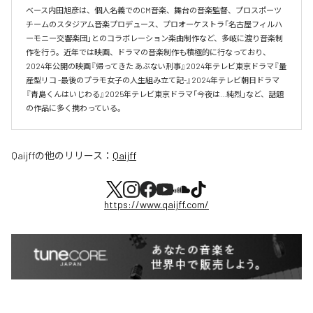
ベース内田旭彦は、個人名義でのCM音楽、舞台の音楽監督、プロスポーツ
チームのスタジアム音楽プロデュース、プロオーケストラ「名古屋フィルハ
ーモニー交響楽団」とのコラボレーション楽曲制作など、多岐に渡り音楽制
作を行う。近年では映画、ドラマの音楽制作も積極的に行なっており、
2024年公開の映画『帰ってきた あぶない刑事』2024年テレビ東京ドラマ『量
産型リコ -最後のプラモ女子の人生組み立て記-』2024年テレビ朝日ドラマ
『青島くんはいじわる』2025年テレビ東京ドラマ「今夜は…純烈」など、話題
の作品に多く携わっている。
Qaijff
の他のリリース：
Qaijff
https://www.qaijff.com/