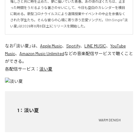
悔しさと共に時を止めた、夢に描いていた青春。あの頃のぼくたちは、止ま
った時間をうだるような暑さのせいにして、今日も空白のカレンダーを横目
に眺める。新型コロナウイルスにより遠隔授業やイベントの中止を余儀なく
された学生たち。そんな彼らの心境に寄り添う恋愛ソングだ。13th Single「淡
い夏」は2026年8月8日(土)にリリースを開始した。
なお「
淡い夏
」は、
Apple Music
、
Spotify
、
LINE MUSIC
、
YouTube
Music
、
Amazon Music Unlimited
などの音楽配信サービスで聴くこと
ができる。
各配信サービス：
淡い夏
1
：
淡い夏
WARM DENISH