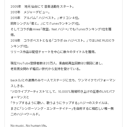
2005年　地元 仙台にて 音楽活動をスタート。

2013年　メジャーデビュー。

2015年　アルバム『 ハジベスト。』オリコン４位。

同年シングル『君と。』にてiTunesランキング1位。

そしてコラボ曲 miwa『夜空。feat.ハジ→』でもiTunesランキング1位を獲
得。

2016年　コラボベストとなる『コラボ de ハジベスト。』ではLINE MUSICラ
ンキング1位。

リリース作品は配信チャートを中心に数々のタイトルを獲得。

現在YouTube登録者数は20万人、楽曲総再生回数は2億回に達し、

老若男女問わず幅広い世代から支持を受けている。 

back DJとの連携のみで一人でステージに立ち、ワンマイクでパフォーマン
スしきる、

“ソロライブアーティスト”として、10,000%現場叩き上げの圧巻のLIVEパフ
ォーマンスと

「ラップするように歌い、歌うようにラップする」ハジ→のスタイルは、

まさに「シンガーソング・エンターテイナー」を自称するに相応しい唯一無
二のハジ→ワールド。

No music , No human life。
