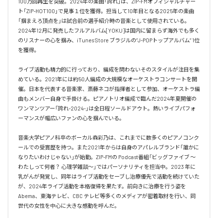
100万回再生を突破。2024年の楽曲「誇れ」は、ZIP-FMオフィシャルチャー
ト「ZIP-HOT100」で見事１位を獲得。担当して10年目となる2025年の楽曲
「掴まえろ頂点を」は試合前の選手紹介時の音楽として使用されている。

2024年12月に発売したフルアルバム[YOKU]は国内に留まらず海外でも多く
のリスナーの心を掴み、iTunes Store ブラジルの”J-POPトップアルバム” 1位
を獲得。

ライブ活動も精力的に行っており、編成を問わないそのスタイルが注目を集
めている。2021年には約50人編成の大規模なオーケストラコンサートを開
催。日本を代表する音楽家、斎藤ネコが指揮者として参加、オーケストラ編
曲もメンバー自身で手掛ける。ピアノトリオ編成で臨んだ2024年夏開催の
ワンマンツアー「誇れ-2024-」は全日程ソールドアウト。熱いライブパフォ
ーマンスが幅広いファンの心を掴んでいる。

音楽大学ピアノ科卒のボーカル森彩乃は、これまでに数多くのピアノコンク
ールでの受賞歴を持つ。また2021年からは自身のアパレルブランド「誰かに
なりたいわけじゃない」が始動。ZIP-FMの Podcast番組「ビッグファイブ 〜
わたしって何者？ 心理学雑談〜」ではパーソナリティを担当中。2023 年に
乳がんが発覚し、同年はライブ活動をセーブし治療優先で活動を続けていた
が、2024年ライブ活動を本格復帰を果たす。前向きに治療を行う姿を
Abema、東海テレビ、CBC テレビ等多くのメディアが密着取材を行い、同
世代の女性を中心に大きな感動を呼んだ。
