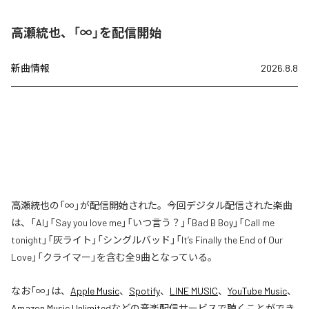
高瀬統也、「∞」を配信開始
新曲情報
2026.8.8
高瀬統也の「∞」が配信開始された。今回デジタル配信された楽曲
は、「AI」「Say you love me」「いつ言う？」「Bad B Boy」「Call me
tonight」「灰ライト」「シングルバッド」「It’s Finally the End of Our
Love」「クライマー」を含む全9曲となっている。
なお「
∞
」は、
Apple Music
、
Spotify
、
LINE MUSIC
、
YouTube Music
、
Amazon Music Unlimited
などの音楽配信サービスで聴くことができ