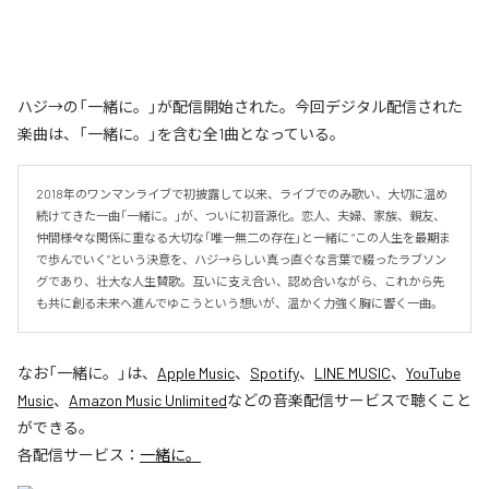
ハジ→の「一緒に。」が配信開始された。今回デジタル配信された
楽曲は、「一緒に。」を含む全1曲となっている。
2018年のワンマンライブで初披露して以来、ライブでのみ歌い、大切に温め
続けてきた一曲「一緒に。」が、ついに初音源化。恋人、夫婦、家族、親友、
仲間――様々な関係に重なる大切な「唯一無二の存在」と一緒に “この人生を最期ま
で歩んでいく”という決意を、ハジ→らしい真っ直ぐな言葉で綴ったラブソン
グであり、壮大な人生賛歌。互いに支え合い、認め合いながら、これから先
も共に創る未来へ進んでゆこうという想いが、温かく力強く胸に響く一曲。
なお「
一緒に。
」は、
Apple Music
、
Spotify
、
LINE MUSIC
、
YouTube
Music
、
Amazon Music Unlimited
などの音楽配信サービスで聴くこと
ができる。
各配信サービス：
一緒に。