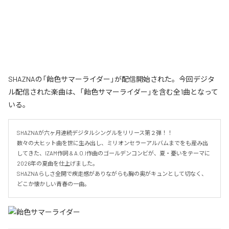
SHAZNAの「飴色サマーライダー」が配信開始された。今回デジタ
ル配信された楽曲は、「飴色サマーライダー」を含む全1曲となって
いる。
SHAZNAが六ヶ月連続デジタルシングルをリリース第２弾！！

数々の大ヒット曲を世に生み出し、ミリオンセラーアルバムまでをも産み出
してきた、IZAM作詞 & A.O.I作曲のゴールデンコンビが、夏・憂いをテーマに
2026年の夏曲を仕上げました。

SHAZNAらしさ全開で疾走感がありながらも胸の奥がキュンとして切なく、
どこか懐かしい青春の一曲。