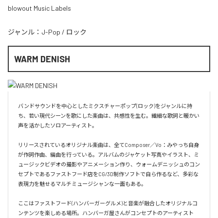
blowout Music Labels
ジャンル：
J-Pop
/
ロック
WARM DENISH
バンドサウンドを中心としたミクスチャーポップ(ロック)をジャンルに持
ち、若い現代シーンを歌にした楽曲は、共感性を生む。繊細な歌詞と暖かい
声を活かしたソロアーティスト。

リリースされているオリジナル楽曲は、全てComposer／Vo：みやっち自身
が作詞作曲、編曲を行っている。アルバムのジャケット写真やイラスト、ミ
ュージックビデオの撮影やアニメーション作り、ウォームデニッシュのコン
セプトであるファストフード店をCG/3D制作ソフトで自ら作るなど、多彩な
表現力を魅せるマルチミュージシャンな一面もある。

ここはファストフード(ハンバーガーグルメ)と音楽が融合したオリジナルコ
ンテンツを楽しめる場所。ハンバーガ屋さんがコンセプトのアーティスト