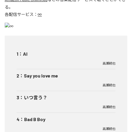
る。
各配信サービス：
∞
1
：
AI
高瀬統也
2
：
Say you love me
高瀬統也
3
：
いつ言う？
高瀬統也
4
：
Bad B Boy
高瀬統也