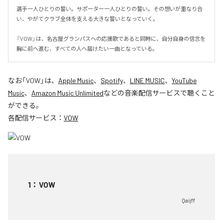
選手一人ひとりの誓い。サポーター一人ひとりの誓い。その想いが重なり合
い、やがてクラブ全体を支える大きな誓いとなっていく。

『VOW』は、名古屋グランパスへの応援歌であると同時に、自分自身の信念を
胸に前へ進む、すべての人へ届けたい一曲となっている。
なお「
VOW
」は、
Apple Music
、
Spotify
、
LINE MUSIC
、
YouTube
Music
、
Amazon Music Unlimited
などの音楽配信サービスで聴くこと
ができる。
各配信サービス：
VOW
1
：
VOW
Qaijff