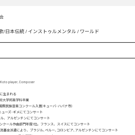
会
歌/日本伝統
/
インストゥルメンタル
/
ワールド
o player, Composer

に生まれる

術大学邦楽学科卒業

1回国際民族音楽コンクール入賞(キューバ･ハバナ市)

･ニューズ･ギメにてコンサート

ジル、アルゼンチンにてコンサート

コンクール作曲部門年度1位。フランス、スイスにてコンサート

交流基金派遣により、ブラジル､ペルー､コロンビア､アルゼンチンにてコンサート
