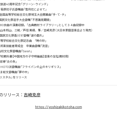
道放送40周年記念「グリーン･ウインド」

道」菊原初子氏委嘱曲「雪月花によせて」

7回全国高等学校総合文化祭埼玉大会開幕曲「手･て･テ」

回国民文化祭岩手大会委嘱「不思議見聞録」

全80余曲の演奏収録。「古典教材ライブラリー」として３４曲収録中

山本邦山、三絃／芦垣 美穂、筝／吉崎克彦（大日本家庭音楽会より発売）

回国民文化祭香川’97委嘱「波の戯れ」

高等学校総合文化祭記念曲　「時の砂」　　

Ｋ邦楽技能者育成会　卒業曲委嘱「流音」　

校文化祭委嘱曲「Sarah」　

学校教科書【中国地方の子守唄編曲】音楽の友社(教材用)　

球博「炎の朱」　

IO KOTO派委嘱曲「フライパンの上のキリギリス」　

ま総文委嘱曲「夢の中」

『クリスタル』をリリース
のリリース：
吉崎克彦
https://yoshizakikotoha.com