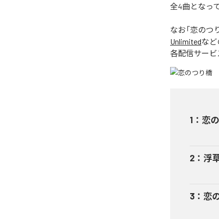
全4曲となっ
なお「
恋のつ
Unlimited
など
各配信サービ
1
：
恋
2
：
浮
3
：
恋