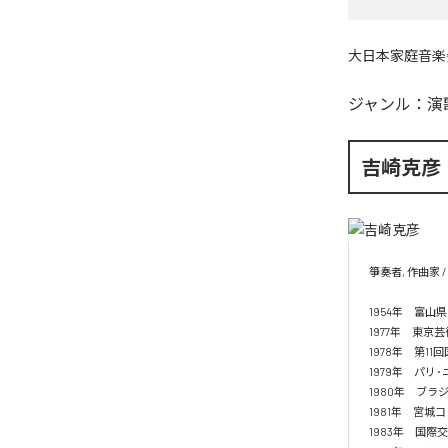
大日本家庭音楽
ジャンル：
演
吉崎克彦
箏奏者, 作曲家 / Kot
1954年　富山県
1977年　東京芸
1978年　第1
1979年　パリ
1980年　ブラ
1981年　宮城
1983年　国際