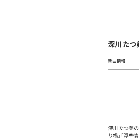
深川 たつ
新曲情報
深川 たつ美
り橋」「浮草