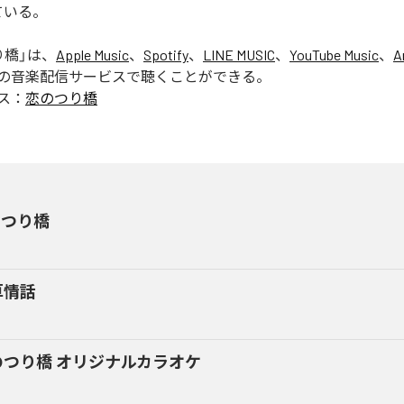
ている。
り橋
」は、
Apple Music
、
Spotify
、
LINE MUSIC
、
YouTube Music
、
A
の音楽配信サービスで聴くことができる。
ス：
恋のつり橋
のつり橋
草情話
のつり橋 オリジナルカラオケ