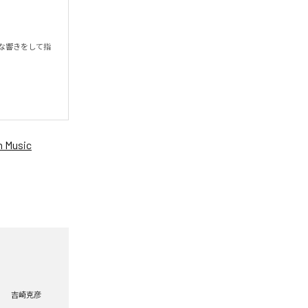

な響きをして指
 Music
吉崎克彦