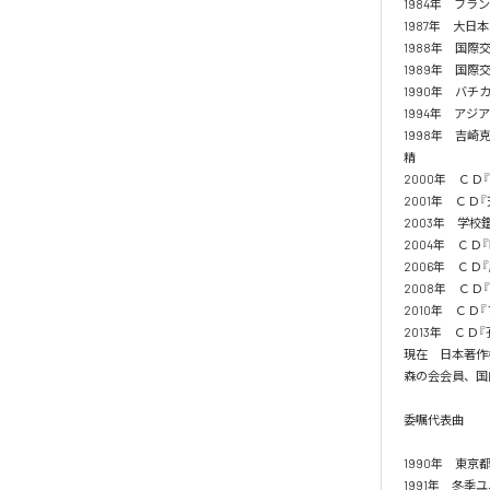
1984年　フラ
1987年　大日
1988年　国際
1989年　国際
1990年　バチ
1994年　アジ
1998年　吉崎克彦
精

2000年　ＣＤ
2001年　ＣＤ
2003年　学校
2004年　ＣＤ
2006年　ＣＤ
2008年　ＣＤ
2010年　ＣＤ『
2013年　ＣＤ『
現在　日本著作
森の会会員、国内
委嘱代表曲

1990年　東京都
1991年　冬季