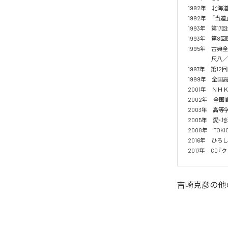
1992年　北海
1992年　「当
1993年　第1
1993年　第8
1995年　古典
　　　　 尺八／
1997年　第12
1999年　全国
2001年　ＮＨ
2002年　全国高
2003年　高等
2005年　愛･地
2008年　TOK
2016年　ひろし
2017年　CD
吉崎克彦
の他