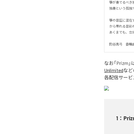
箏が奏でるべき
独奏という孤独で
箏の音圧に混在
から零れる音彩の
あくまでも、立体
釣谷真弓　委嘱
なお「
Prizm
」
Unlimited
など
各配信サービ
1
：
Pri