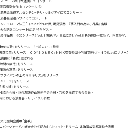
ンス･ニースの日本週間にてコンサート

本家庭音楽会作曲コンクール1位

交流基金派遣アルゼンチン･チリ･ウルグアイにてコンサート

交流基金派遣ハワイにてコンサート

カンにてローマ法王｢ヨハネパウロ2世｣謁見演奏　『筝入門の為の小品集』出版

ア大会記念コンサート(広島)特別ゲスト

作品集　《CDシリーズ》 Vol.Ⅰ哀歌/ Vol.Ⅱ風にきけ/Vol.Ⅲ祈詩REN-MEN/ Vol.Ⅳ童夢/Vol
『時刻の砂』をリリース　『三絃のABC』発売

『天空の扉』リリース　 ＣＤ『５０＆５０』ＮＨＫ交響楽団中竹日英昭(ヴィオラ)と共にリリース
鑑賞曲に『哀歌』選ばれる

『時間∞旅行』をリリース

『魔法の寓意』をリリース

『フライパンの上のキリギリス』をリリース

フローラ』をリリース

孔雀＆姫』をリリース

権協会会員・現代邦楽作曲家連合会会員・邦楽を推進する会会員・

における演奏会・リサイタル多数

文化振興会委嘱｢童夢｣

ユニバーシアード札幌大会公式記念曲｢ホワイト･ドリーム｣北海道放送邦舞協会委嘱
