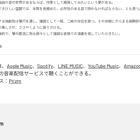
独自の音の世界があるならば、作家として再現してみたいという夢がある。

きびしい空間では、本質を見極めた、必然性のある音で詩わなければならない、とも思う。

する独創性は箏爪を通し、確固として一絃、二絃の存在を放つ。その余韻にからまる装飾的
美しさが、ささやくように語りかける。

的で、箏の底流に拘る寂々として強固な表現での演奏を探していただきたい。

曲
は、
Apple Music
、
Spotify
、
LINE MUSIC
、
YouTube Music
、
Amazon
の音楽配信サービスで聴くことができる。
ス：
Prizm
zm