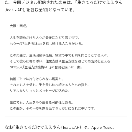
た。今回デジタル配信された楽曲は、「生きてるだけでええやん
(feat. JAP)」を含む全1曲となっている。
大阪・西成。

人生を諦めかけた人々が最後にたどり着く街で、

もう一度「生きる理由」を探し続ける人たちがいる。

この楽曲は、生活困窮や孤独、絶望の中でも前を向こうとする人々、

そして彼らに寄り添い、住居支援や生活支援を通じて再出発を支える

NPO法人「生活支援機構ALL」の奮闘を描いた一曲。

綺麗ごとでは片付けられない現実と、

それでも人を信じ、手を差し伸べ続ける人たちの姿を、

リアルなリリックとメッセージに込めた。

誰にでも、人生をやり直せる可能性はある。

この曲が、その一歩を踏み出すきっかけになれば幸いです。
なお「
生きてるだけでええやん (feat. JAP)
」は、
Apple Music
、