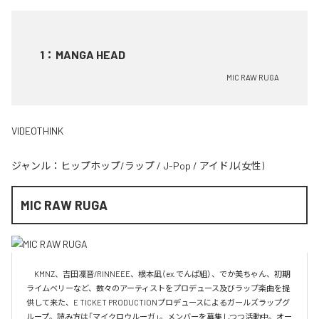
1
：
MANGA HEAD
MIC RAW RUGA
VIDEOTHINK
ジャンル：
ヒップホップ/ラップ
/
J-Pop
/
アイドル(女性)
MIC RAW RUGA
　KMNZ、吉田凜音/RINNEEE、根本凪（ex.でんぱ組）、でか美ちゃん、初期
ライムベリーなど、数々のアーティストをプロデュース及びラップ楽曲を提
供して来た、E TICKET PRODUCTIONプロデュースによるガールズラップグ
ループ。読み方は「マイクロウルーガ」。メンバーを募集しつつ活動中。オー