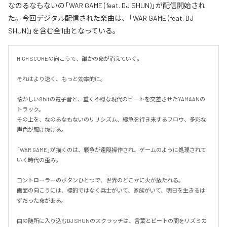
なのるなもないの「WAR GAME (feat. DJ SHUN)」が配信開始され
た。今回デジタル配信された楽曲は、「WAR GAME (feat. DJ
SHUN)」を含む全1曲となっている。
HIGH SCOREの向こうで、誰かの命が消えていく。

それはより速く、もっと効率的に。

懐かしい8bitの電子音と、重く不穏な現代のビートを交差させたYAMAANの
トラック。

その上を、なのるなもないのリリシズム、緩急を行き来するフロウ、多彩な
声色が駆け抜ける。

「WAR GAME」が描くのは、戦争が遠隔操作され、ゲームのように処理されて
いく時代の歪み。

コントローラーのボタンひとつで、世界のどこかに火が放たれる。

画面の向こうには、標的ではなく兵士がいて、家族がいて、明日を生きるは
ずだった命がある。

曲の随所に入り込むDJ SHUNのスクラッチは、言葉とビートの間をリズミカ