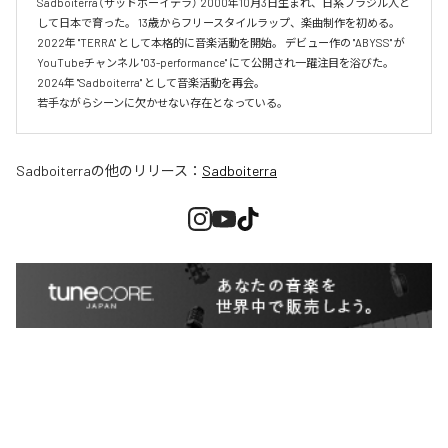
Sadboiterra（サッドボーイテラ） 2000年10月3日生まれ、日系ブラジル人と
して日本で育った。 13歳からフリースタイルラップ、楽曲制作を初める。 
2022年 "TERRA" として本格的に音楽活動を開始。 デビュー作の "ABYSS" が
YouTubeチャンネル "03-performance" にて公開され一躍注目を浴びた。 
2024年 "Sadboiterra" として音楽活動を再会。

若手ながらシーンに欠かせない存在となっている。
Sadboiterra
の他のリリース：
Sadboiterra