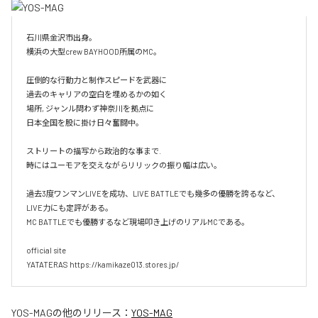
石川県金沢市出身。

横浜の大型crew BAYHOOD所属のMC。

圧倒的な行動力と制作スピードを武器に

過去のキャリアの空白を埋めるかの如く

場所, ジャンル問わず神奈川を拠点に

日本全国を股に掛け日々奮闘中。

ストリートの描写から政治的な事まで.

時にはユーモアを交えながらリリックの振り幅は広い。

過去3度ワンマンLIVEを成功、LIVE BATTLEでも幾多の優勝を誇るなど、
LIVE力にも定評がある。

MC BATTLEでも優勝するなど現場叩き上げのリアルMCである。

official site

YATATERAS https://kamikaze013.stores.jp/
YOS-MAG
の他のリリース：
YOS-MAG