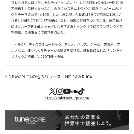
コレナガタクロウが、それぞれ担当した。「KILL SCREEN」のMVは一晩で145
万回再生し話題となったが、のちにシステム上のバグ（偶然にもゲームのバ
グがテーマの曲で）と判明。しかし再公開した動画は6日で2万回以上再生さ
れる（12/9時点で約10.6万回再生）など、順調に評価を受けている。同年10月
にはグループ史上最大キャパとなる下北沢シャングリラにてワンマンライブ
を開催、会場満員にて成功を収めた。

　HIPHOP、ディスコミュージック、テクノ、ハウス、ゲーム、遊園地、ア
ニメなど、様々なカルチャーから影響を受けた、雑食性に溢れたサウンドや
リリックが特徴。VIDEOTHINK所属。
MIC RAW RUGA
の他のリリース：
MIC RAW RUGA
http://micrawruga.com/