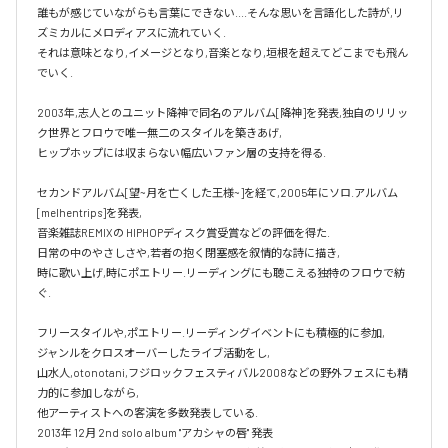
誰もが感じていながらも言葉にできない....そんな思いを言語化した詩が,リ
ズミカルにメロディアスに流れていく.

それは意味となり,イメージとなり,音楽となり,垣根を超えてどこまでも飛ん
でいく.

2003年,志人とのユニット降神で同名のアルバム[降神]を発表,独自のリリッ
ク世界とフロウで唯一無二のスタイルを築きあげ,

ヒップホップには収まらない幅広いファン層の支持を得る.

セカンドアルバム[望~月を亡くした王様~]を経て,2005年にソロ.アルバム 
[melhentrips]を発表,

音楽雑誌REMIXの HIPHOPディスク賞受賞などの評価を得た.

日常の中のやさしさや,若者の抱く閉塞感を叙情的な詩に描き,

時に歌い上げ,時にポエトリー.リーディングにも聴こえる独特のフロウで紡
ぐ.

フリースタイルや,ポエトリー.リーディングイベントにも積極的に参加,

ジャンルをクロスオーバーしたライブ活動をし,

山水人,otonotani,フジロックフェスティバル2008などの野外フェスにも精
力的に参加しながら,

他アーティストへの客演を多数発表している.

2013年 12月 2nd solo album "アカシャの唇" 発表
