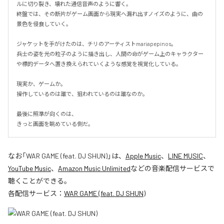
ルに切り裂き、壊れた通信音声のように響く。

終盤では、その断片がゲーム画面から現実へ漏れ出すノイズのように、曲の
景色を侵食していく。

ジャケットを手がけたのは、チリのアーティストmariapepinos。

兵士の姿を光の粒子のように描き出し、人間の命がゲーム上のキャラクター
や標的データへ置き換えられていくような感覚を視覚化している。

現実か、ゲームか。

操作しているのは誰で、狙われているのは誰なのか。

最後に照準が向くのは、

きっと画面を眺めている側だ。
なお「
WAR GAME (feat. DJ SHUN)
」は、
Apple Music
、
LINE MUSIC
、
YouTube Music
、
Amazon Music Unlimited
などの音楽配信サービスで
聴くことができる。
各配信サービス：
WAR GAME (feat. DJ SHUN)