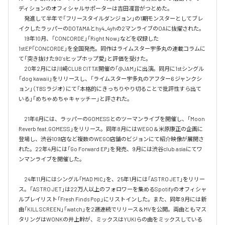
ディションのオフィシャルサポーターは吉田凜音がつとめた。

　発進して半年で「フリースタイルダンジョン」の1期モンスターとしてブレ
イクしたラッパーのDOTAMAとhy4_4yhの2マンライブのOAに抜擢された。

　19年10月、「CONCORDE」「Right Now」などを収録した
1stEP「CONCORDE」を全国発売。同作はライムスター宇多丸の連載コラムに
て「突き抜けた90’sヒップホップ愛」と評価を受けた。

　20年2月には川崎CLUB CITTA’開催の「@JAM」に出演。同月に1stシングル
「dog kawaii」をリリースし、「ライムスター宇多丸のアフター6 ジャンクシ
ョン」（TBSラジオ）にて「本格的にきっちりやり切ることで批評性すら出て
いる」「めちゃめちゃキャッチー」と評された。

　21年6月には、ラッパーのGOMESSとのツーマンライブを開催し、「Moon 
Reverb feat.GOMESS」をリリース。同年8月にはWEGO＆米原康正の企画に
登場し、渋谷109店など複数のWEGO店舗のビジョンにて紹介映像が展開さ
れた。22年4月には「Go Forward EP」を発売、9月には渋谷club asiaにてワ
ンマンライブを開催した。

　24年11月にはシングル「MAD MIC」を、25年1月には「ASTRO JET」をリリー
ス。「ASTRO JET」は22万人以上のフォロワーを集めるSpotifyのオフィシャ
ルプレイリスト「Fresh Finds Pop」にリストインした。また、同年9月には新
曲「KILL SCREEN」「watch」を2週連続でリリース＆MVを公開。両曲ともマス
タリングはWONKの井上幹が、ミックスはYUKIらの曲をミックスしている