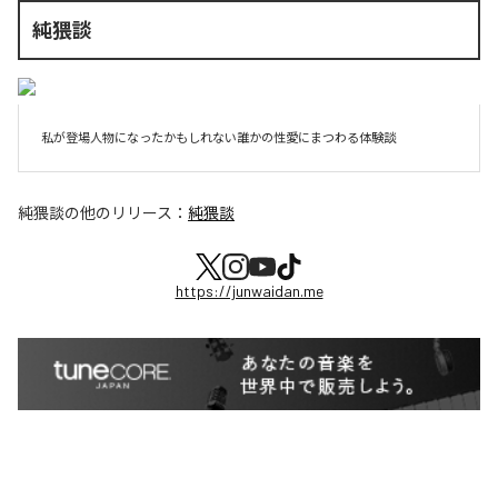
純猥談
私が登場人物になったかもしれない誰かの性愛にまつわる体験談
純猥談
の他のリリース：
純猥談
https://junwaidan.me