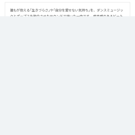
誰もが抱える「生きづらさ」や「自分を愛せない気持ち」を、ダンスミュージッ
クとポップスを融合させたサウンドで描いた一曲です。 疾走感のあるビート
と繊細な歌詞が交差し、苦しさの中にも小さな希望を見つけ出していく。 「味
方だよ」というメッセージが、心にそっと寄り添う作品です。
なお「
89
」は、
Apple Music
、
Spotify
、
LINE MUSIC
、
YouTube Music
、
Amazon Music Unlimited
などの音楽配信サービスで聴くことができ
る。
各配信サービス：
89
1
：
89
泡く、脆く。
2
：
89 (Instrumental)