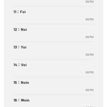
OG POI
11
：
Foi
OG POI
12
：
Noi
OG POI
13
：
Yoi
OG POI
14
：
Voi
OG POI
15
：
Noin
OG POI
16
：
Woin