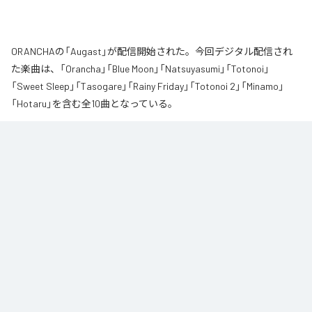
ORANCHAの「Augast」が配信開始された。今回デジタル配信され
た楽曲は、「Orancha」「Blue Moon」「Natsuyasumi」「Totonoi」
「Sweet Sleep」「Tasogare」「Rainy Friday」「Totonoi 2」「Minamo」
「Hotaru」を含む全10曲となっている。
夏の風と癒しのノスタルギアを

ORANCHAが贈る最新Lofi Beatsアルバム『August』は、「癒し」と「ノスタルジ
ア」をテーマにした、夏に寄り添う1枚です。

朝から始まりゆっくりと夕方へ導き夜風へ

どこか懐かしく、胸が締め付けられるようなメロディと、心地よいローファ
イ・ビート。

窓から吹き抜ける風を感じながら、ゆったりとした時間をお過ごしくださ
い。

読書や作業のお供に、そして寝る前のBGMなどリラックスした時間をお過ご
しください
なお「
Augast
」は、
Apple Music
、
Spotify
、
LINE MUSIC
、
YouTube