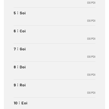
OG POI
5
：
Soi
OG POI
6
：
Coi
OG POI
7
：
Goi
OG POI
8
：
Doi
OG POI
9
：
Roi
OG POI
10
：
Eoi