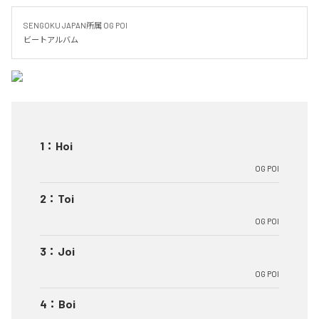
SENGOKU JAPAN所属 OG POI

ビートアルバム
1
：
Hoi
OG POI
2
：
Toi
OG POI
3
：
Joi
OG POI
4
：
Boi