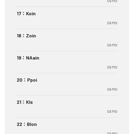
OG POI
17
：
Koin
OG POI
18
：
Zoin
OG POI
19
：
NAain
OG POI
20
：
Ppoi
OG POI
21
：
Kls
OG POI
22
：
Blon
OG POI