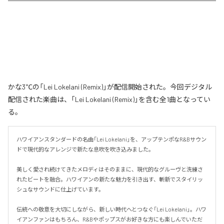
かな3℃の「Lei Lokelani (Remix)」が配信開始された。今回デジタル
配信された楽曲は、「Lei Lokelani (Remix)」を含む全1曲となってい
る。
ハワイアンスタンダードの名曲「Lei Lokelani」を、アップテンポなR&Bサウン
ドで現代的なアレンジで新たな息吹を吹き込みました。

美しく愛され続けてきたメロディはそのままに、現代的なグルーヴと洗練さ
れたビートを融合。ハワイアンの新たな魅力を引き出す、斬新でスタイリッ
シュなサウンドに仕上げています。

伝統への敬意を大切にしながら、新しい時代へとつなぐ「Lei Lokelani」。ハワ
イアンファンはもちろん、R&Bやポップスがお好きな方にも楽しんでいただ