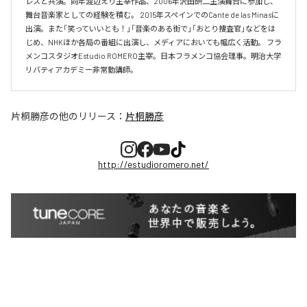
レスと共演。同年渡辺えり主宰作品、2006年沢田研二主演舞台に参加し、
舞台音楽家としての経験を積む。 2015年スペインでのCante de las Minasに
出演。また「笑っていいとも！」「音楽のある街で」「おとり捜査官」などをは
じめ、NHKほか各局の番組に出演し、メディアにおいても幅広く活動。 フラ
メンコスタジオEstudio ROMERO主宰。日本フラメンコ協会理事。明治大学
リバティアカデミー非常勤講師。
片桐勝彦
の他のリリース：
片桐勝彦
http://estudioromero.net/