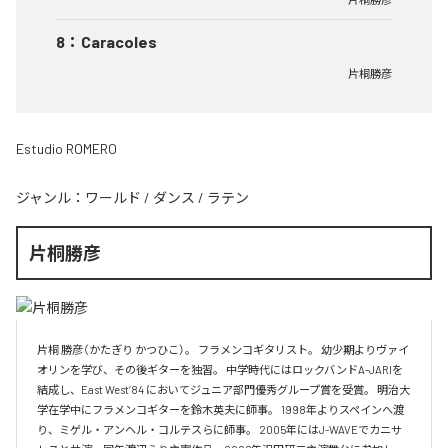
8
：
Caracoles
片桐勝彦
Estudio ROMERO
ジャンル：
ワールド
/
ダンス
/
ラテン
片桐勝彦
片桐 勝彦（かたぎり かつひこ）。 フラメンコギタリスト。 幼少期よりヴァイ
オリンを学び、その後ギターを独習。 中学時代にはロックバンドA-JARIを
結成し、East West’84 においてジュニア部門優秀グループ賞を受賞。 明治大
学在学中にフラメンコギターを鈴木英夫に師事。 1998年よりスペインへ渡
り、ミゲル・アンヘル・コルテスらに師事。 2005年にはJ-WAVEでカニサ