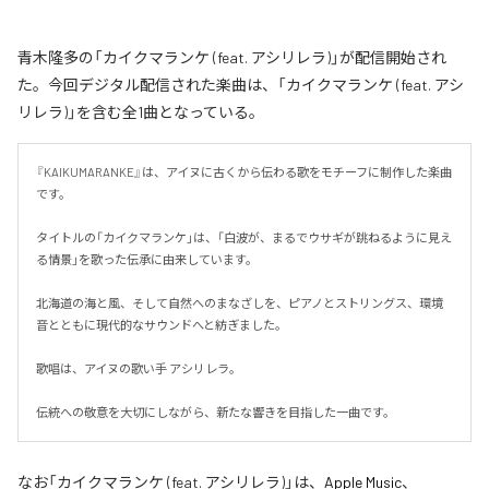
青木隆多の「カイクマランケ (feat. アシリレラ)」が配信開始され
た。今回デジタル配信された楽曲は、「カイクマランケ (feat. アシ
リレラ)」を含む全1曲となっている。
『KAIKUMARANKE』は、アイヌに古くから伝わる歌をモチーフに制作した楽曲
です。

タイトルの「カイクマランケ」は、「白波が、まるでウサギが跳ねるように見え
る情景」を歌った伝承に由来しています。

北海道の海と風、そして自然へのまなざしを、ピアノとストリングス、環境
音とともに現代的なサウンドへと紡ぎました。

歌唱は、アイヌの歌い手 アシリレラ。

伝統への敬意を大切にしながら、新たな響きを目指した一曲です。
なお「
カイクマランケ (feat. アシリレラ)
」は、
Apple Music
、