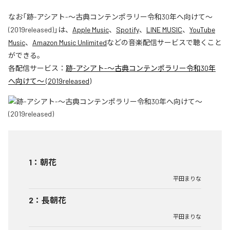
なお「
跡-アシアト-〜古典コンテンポラリー令和30年へ向けて〜
(2019released)
」は、
Apple Music
、
Spotify
、
LINE MUSIC
、
YouTube
Music
、
Amazon Music Unlimited
などの音楽配信サービスで聴くこと
ができる。
各配信サービス：
跡-アシアト-〜古典コンテンポラリー令和30年
へ向けて〜 (2019released)
1
：
朝花
平田まりな
2
：
長朝花
平田まりな