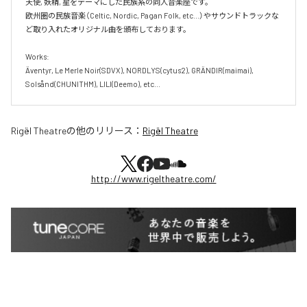
天使, 妖精, 星をテーマにした民族系の同人音楽座です。

欧州圏の民族音楽（Celtic, Nordic, Pagan Folk, etc...）やサウンドトラックな
ど取り入れたオリジナル曲を頒布しております。

Works:

Äventyr, Le Merle Noir(SDVX), NORDLYS(cytus2), GRÄNDIR(maimai), 
Solsånd(CHUNITHM), LILI(Deemo), etc...
Rigël Theatre
の他のリリース：
Rigël Theatre
http://www.rigeltheatre.com/