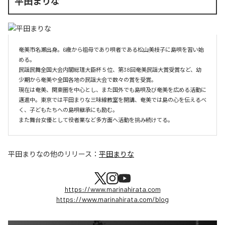
平田まりな
奄美市名瀬出身。6歳から祖母であり唄者である松山美枝子に島唄を習い始
める。

民謡民舞全国大会内閣総理大臣杯５位、第38回奄美民謡大賞受賞など、幼
少期から奄美や全国各地の民謡大会で数々の賞を受賞。

現在は奄美、関東圏を中心とし、また国外でも島唄及び奄美を広める活動に
邁進中。東京では平田まりな三味線教室を開講、奄美では島の心を伝えるべ
く、子どもたちへの島唄継承にも励む。

また舞台女優として役者業など多方面へ活動を挑み続けてる。
平田まりな
の他のリリース：
平田まりな
https://www.marinahirata.com
https://www.marinahirata.com/blog