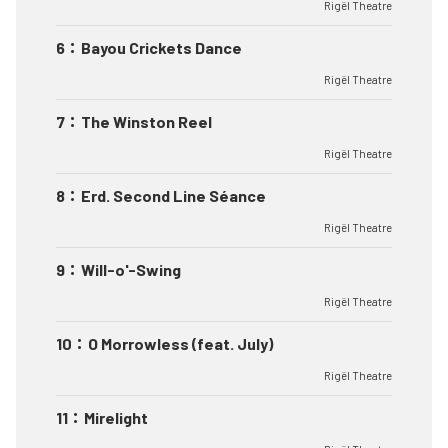
Rigël Theatre
6
：
Bayou Crickets Dance
Rigël Theatre
7
：
The Winston Reel
Rigël Theatre
8
：
Erd. Second Line Séance
Rigël Theatre
9
：
Will-o'-Swing
Rigël Theatre
10
：
O Morrowless (feat. July)
Rigël Theatre
11
：
Mirelight