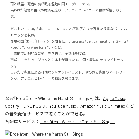
雨と精霊、死者の魂が眠る湿地の国エーデローテン。

失われた記憶と古代の魔法を巡り、アリエルとレイニーの物語が始まりま
す。

ゲストVo.にJulyさま、EUREKAさま、木下珠子さまを迎えた多彩なボーカル
トラックを収録。

湿地の国「エーデローテン」を舞台に、Bluegrass / Celtic / Traditional Swing / 
Nordic Folk / American Folk など、

土着的で幻想的な音楽世界を描く、全13曲を収録。

南部ルーツミュージックとケルトが織りなす、“雨と魔法のサウンドトラッ
ク”。

しいたけ先生による可憐なジャケットイラスト、やびさら先生のアートワー
クが、アリエルとレイニーの物語を彩ります。
なお「
Erdelåten - Where the Marsh Still Sings -
」は、
Apple Music
、
Spotify
、
LINE MUSIC
、
YouTube Music
、
Amazon Music Unlimited
など
の音楽配信サービスで聴くことができる。
各配信サービス：
Erdelåten - Where the Marsh Still Sings -