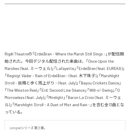
Rigël Theatreの「Erdelåten - Where the Marsh Still Sings -」が配信開
始された。今回デジタル配信された楽曲は、「Once Upon the
Marshes (feat. ミーウェル)」「Lafayette」「Erdelåten (feat. EUREKA)」
「Regnigt Väder - Rain of Erdelåten - (feat. 木下珠子)」「Marshlight
Stroll - 妖精と歩く雨上がり - (feat. July)」「Bayou Crickets Dance」
「The Winston Reel」「Erd. Second Line Séance」「Will-o'-Swing」「O
Morrowless (feat. July)」「Mirelight」「Baron La Croix (feat. ミーウェ
ル)」「Marshlight Stroll - A Duet of Mist and Rain -」を含む全13曲とな
っている。
Lengselシリーズ 第三章。
