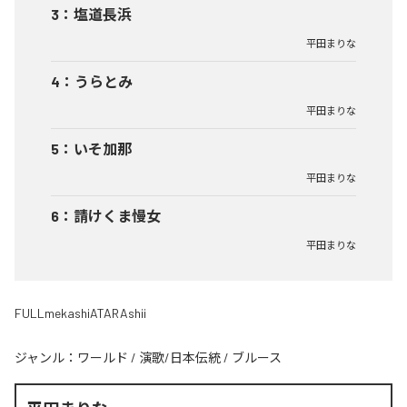
3
：
塩道長浜
平田まりな
4
：
うらとみ
平田まりな
5
：
いそ加那
平田まりな
6
：
請けくま慢女
平田まりな
FULLmekashiATARAshii
ジャンル：
ワールド
/
演歌/日本伝統
/
ブルース