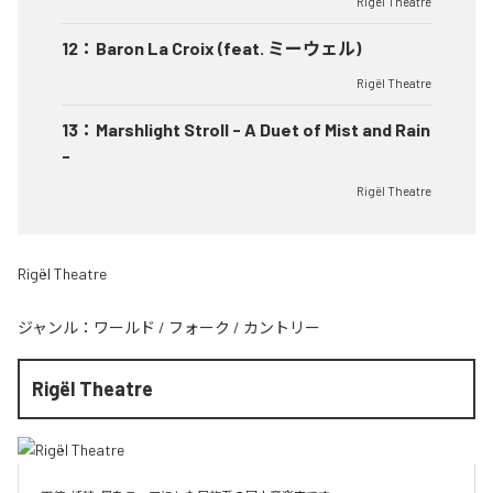
Rigël Theatre
12
：
Baron La Croix (feat. ミーウェル)
Rigël Theatre
13
：
Marshlight Stroll - A Duet of Mist and Rain
-
Rigël Theatre
Rigël Theatre
ジャンル：
ワールド
/
フォーク
/
カントリー
Rigël Theatre