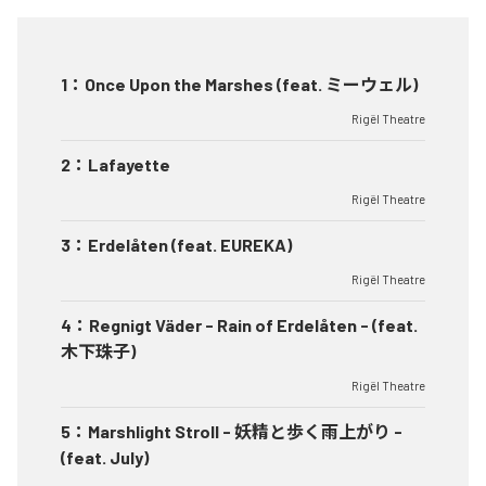
1
：
Once Upon the Marshes (feat. ミーウェル)
Rigël Theatre
2
：
Lafayette
Rigël Theatre
3
：
Erdelåten (feat. EUREKA)
Rigël Theatre
4
：
Regnigt Väder - Rain of Erdelåten - (feat.
木下珠子)
Rigël Theatre
5
：
Marshlight Stroll - 妖精と歩く雨上がり -
(feat. July)