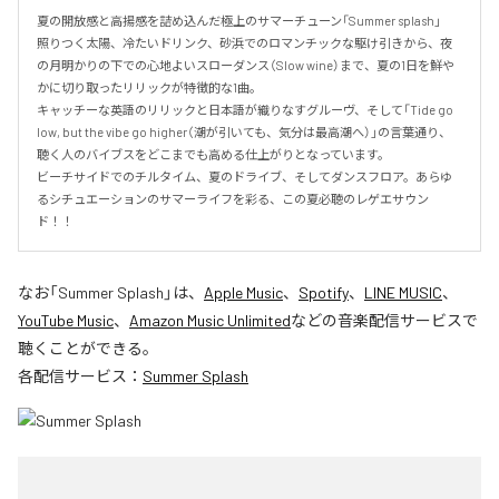
夏の開放感と高揚感を詰め込んだ極上のサマーチューン「Summer splash」

照りつく太陽、冷たいドリンク、砂浜でのロマンチックな駆け引きから、夜
の月明かりの下での心地よいスローダンス（Slow wine）まで、夏の1日を鮮や
かに切り取ったリリックが特徴的な1曲。

キャッチーな英語のリリックと日本語が織りなすグルーヴ、そして「Tide go 
low, but the vibe go higher（潮が引いても、気分は最高潮へ）」の言葉通り、
聴く人のバイブスをどこまでも高める仕上がりとなっています。

ビーチサイドでのチルタイム、夏のドライブ、そしてダンスフロア。あらゆ
るシチュエーションのサマーライフを彩る、この夏必聴のレゲエサウン
ド！！
なお「
Summer Splash
」は、
Apple Music
、
Spotify
、
LINE MUSIC
、
YouTube Music
、
Amazon Music Unlimited
などの音楽配信サービスで
聴くことができる。
各配信サービス：
Summer Splash