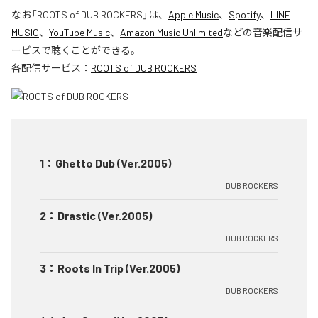
なお「
ROOTS of DUB ROCKERS
」は、
Apple Music
、
Spotify
、
LINE
MUSIC
、
YouTube Music
、
Amazon Music Unlimited
などの音楽配信サ
ービスで聴くことができる。
各配信サービス：
ROOTS of DUB ROCKERS
1
：
Ghetto Dub (Ver.2005)
DUB ROCKERS
2
：
Drastic (Ver.2005)
DUB ROCKERS
3
：
Roots In Trip (Ver.2005)
DUB ROCKERS