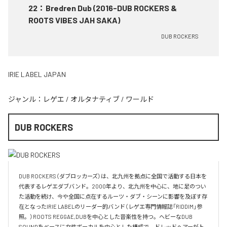
22
：
Bredren Dub (2016-DUB ROCKERS &
ROOTS VIBES JAH SAKA)
DUB ROCKERS
IRIE LABEL JAPAN
ジャンル：
レゲエ
/
オルタナティブ
/
ワールド
DUB ROCKERS
DUB ROCKERS（ダブロッカーズ）は、北九州を拠点に全国で活動する日本を
代表するレゲエダブバンド。2000年より、北九州を中心に、地に足のつい
た活動を続け、今や全国に点在するルーツ・ダブ・シーンに影響を及ぼす存
在となったIRIE LABELのリーダー的バンド（レゲエ専門情報誌「RIDDIM」参
照。）ROOTS REGGAE,DUBを中心とした音楽性を持つ。ヘビーなDUB 
SOUNDをベースに女性ボーカルを中心とした構成で、ドレッドヘアーがト