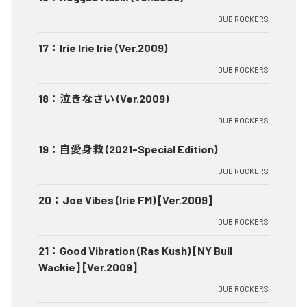
DUB ROCKERS
17
：
Irie Irie Irie (Ver.2009)
DUB ROCKERS
18
：
泣きなさい (Ver.2009)
DUB ROCKERS
19
：
自愛身救 (2021-Special Edition)
DUB ROCKERS
20
：
Joe Vibes (Irie FM) [Ver.2009]
DUB ROCKERS
21
：
Good Vibration (Ras Kush) [NY Bull
Wackie] [Ver.2009]
DUB ROCKERS