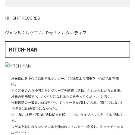
I & I SHIP RECORDS
ジャンル：
レゲエ
/
J-Pop
/
オルタナティブ
MITCH-MAN
地元郡山を中心に活動するシンガー。2005年より関東を中心に活動を開
始。

すぐに気の合う仲間たちとグループを結成し活動。右も左もわからぬまま、
地元の楽器屋で「ケツメイシになれるものを売ってください」と言い、

当時最新の一番高いCDJを2台、ミキサーを1台買わされる。(悪口ではない)  
 今思えばDJ志望ではなかった。

2010年、地元・郡山に活動拠点を移しCLUB、ライブハウスを中心に活動す
る。

レゲエを軸に様々なジャンルを独自のフィルターで変換し、キャッチーなメ
ロディーと
