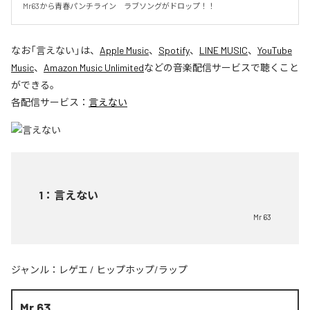
Mr63から青春パンチライン　ラブソングがドロップ！！
なお「
言えない
」は、
Apple Music
、
Spotify
、
LINE MUSIC
、
YouTube
Music
、
Amazon Music Unlimited
などの音楽配信サービスで聴くこと
ができる。
各配信サービス：
言えない
1
：
言えない
Mr 63
ジャンル：
レゲエ
/
ヒップホップ/ラップ
Mr 63