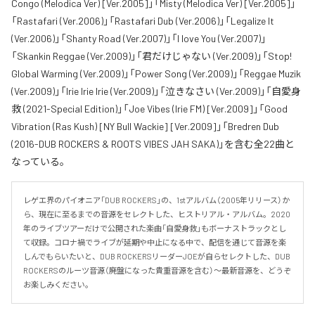
Congo (Melodica Ver) [Ver.2005]」「Misty (Melodica Ver) [Ver.2005]」
「Rastafari (Ver.2006)」「Rastafari Dub (Ver.2006)」「Legalize It
(Ver.2006)」「Shanty Road (Ver.2007)」「I love You (Ver.2007)」
「Skankin Reggae (Ver.2009)」「君だけじゃない (Ver.2009)」「Stop!
Global Warming (Ver.2009)」「Power Song (Ver.2009)」「Reggae Muzik
(Ver.2009)」「Irie Irie Irie (Ver.2009)」「泣きなさい (Ver.2009)」「自愛身
救 (2021-Special Edition)」「Joe Vibes (Irie FM) [Ver.2009]」「Good
Vibration (Ras Kush) [NY Bull Wackie] [Ver.2009]」「Bredren Dub
(2016-DUB ROCKERS & ROOTS VIBES JAH SAKA)」を含む全22曲と
なっている。
レゲエ界のパイオニア「DUB ROCKERS」の、1stアルバム（2005年リリース）か
ら、現在に至るまでの音源をセレクトした、ヒストリアル・アルバム。2020
年のライブツアーだけで公開された楽曲「自愛身救」もボーナストラックとし
て収録。コロナ禍でライブが延期や中止になる中で、配信を通じて音源を楽
しんでもらいたいと、DUB ROCKERSリーダーJOEが自らセレクトした、DUB 
ROCKERSのルーツ音源（廃盤になった貴重音源を含む）～最新音源を、どうぞ
お楽しみください。