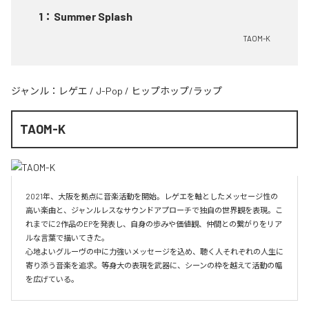
1
：
Summer Splash
TAOM-K
ジャンル：
レゲエ
/
J-Pop
/
ヒップホップ/ラップ
TAOM-K
2021年、大阪を拠点に音楽活動を開始。レゲエを軸としたメッセージ性の
高い楽曲と、ジャンルレスなサウンドアプローチで独自の世界観を表現。こ
れまでに2作品のEPを発表し、自身の歩みや価値観、仲間との繋がりをリア
ルな言葉で描いてきた。

心地よいグルーヴの中に力強いメッセージを込め、聴く人それぞれの人生に
寄り添う音楽を追求。等身大の表現を武器に、シーンの枠を越えて活動の幅