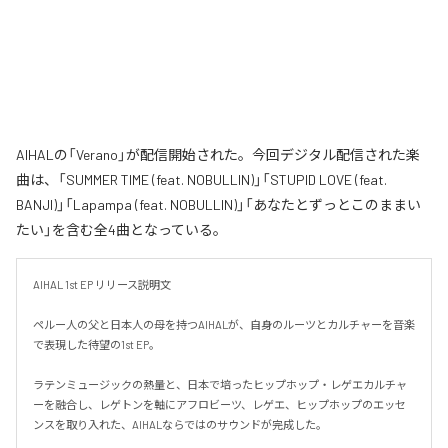
AIHALの「Verano」が配信開始された。今回デジタル配信された楽
曲は、「SUMMER TIME (feat. NOBULLIN)」「STUPID LOVE (feat.
BANJI)」「Lapampa (feat. NOBULLIN)」「あなたとずっとこのままい
たい」を含む全4曲となっている。
AIHAL 1st EP リリース説明文

ペルー人の父と日本人の母を持つAIHALが、自身のルーツとカルチャーを音楽
で表現した待望の1st EP。

ラテンミュージックの熱量と、日本で培ったヒップホップ・レゲエカルチャ
ーを融合し、レゲトンを軸にアフロビーツ、レゲエ、ヒップホップのエッセ
ンスを取り入れた、AIHALならではのサウンドが完成した。
