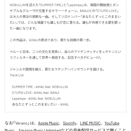
NOBULLIN'を迎えた「SUMMER TIME」と「Lapampa」は、南国の開放感とダン
サブルなグルーヴが交差するサマーーチューン。BANJIとの「STUPID LOVE」
は大人の男女の禁断な一曲。そしてソロナンバー「あなたとずっとこのままい
たい」では、どんな場面でも誰しもが恋に落ちる。誰もが共感できる愛を歌っ
た一曲になります。

この作品は、AIHALの原点であり、新たな挑戦の第一歩。

ペルーと日本、二つの文化を背負い、自らのアイデンティティをレゲトンとい
うフィルターを通して世界へ発信する、記念すべきデビューEP。

ジャンルや国境を越え、新たなラテンアーバンサウンドを届ける。

Track List

    SUMMER TIME – AIHAL feat. NOBULLIN

    STUPID LOVE– AIHAL feat. BANJI

    Lapampa – AIHAL feat. NOBULLIN

    あなたとずっとこのままいたい  – AIHAL
なお「
Verano
」は、
Apple Music
、
Spotify
、
LINE MUSIC
、
YouTube
Music
、
Amazon Music Unlimited
などの音楽配信サービスで聴くこと