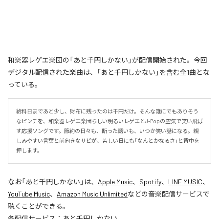
和楽器レゲエ楽団の「あと千円しかない」が配信開始された。今回
デジタル配信された楽曲は、「あと千円しかない」を含む全1曲とな
っている。
給料日まであと少し、財布に残ったのは千円だけ。そんな誰にでもありそう
なピンチを、和楽器レゲエ楽団らしい明るいレゲエとJ-Popの空気で笑い飛ば
す応援ソングです。節約の日々も、断った誘いも、いつか笑い話になる。親
しみやすい言葉と前向きなサビが、苦しい日にも「なんとかなるさ」と背中を
押します。
なお「
あと千円しかない
」は、
Apple Music
、
Spotify
、
LINE MUSIC
、
YouTube Music
、
Amazon Music Unlimited
などの音楽配信サービスで
聴くことができる。
各配信サービス：
あと千円しかない