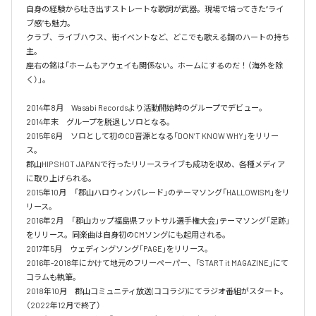
自身の経験から吐き出すストレートな歌詞が武器。現場で培ってきた”ライ
ブ感”も魅力。

クラブ、ライブハウス、街イベントなど、どこでも歌える鋼のハートの持ち
主。

座右の銘は「ホームもアウェイも関係ない。ホームにするのだ！（海外を除
く）」。

2014年8月　Wasabi Recordsより活動開始時のグループでデビュー。

2014年末　グループを脱退しソロとなる。

2015年6月　ソロとして初のCD音源となる「DON’T KNOW WHY」をリリー
ス。

郡山HIP SHOT JAPANで行ったリリースライブも成功を収め、各種メディア
に取り上げられる。

2015年10月　「郡山ハロウィンパレード」のテーマソング「HALLOWISM」をリ
リース。

2016年2月　「郡山カップ福島県フットサル選手権大会」テーマソング「足跡」
をリリース。同楽曲は自身初のCMソングにも起用される。

2017年5月　ウェディングソング「PAGE」をリリース。

2016年-2018年にかけて地元のフリーペーパー、「START it MAGAZINE」にて
コラムも執筆。

2018年10月　郡山コミュニティ放送(ココラジ)にてラジオ番組がスタート。
（2022年12月で終了）
