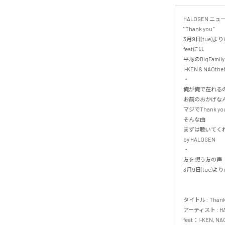
HALOGEN ニュ
" Thank you "

3月9日(tue)よ
featには

平塚のBigFami
I-KEN & NAOth
・

俺が俺で在れるのは
お前のおかげなん
マジでThank you
そんな曲

まずは聴いてくれ
by HALOGEN

・

友を想う友の声

3月9日(tue)よ
タイトル : Thank yo
アーティスト : HAL
feat：I-KEN, NAO