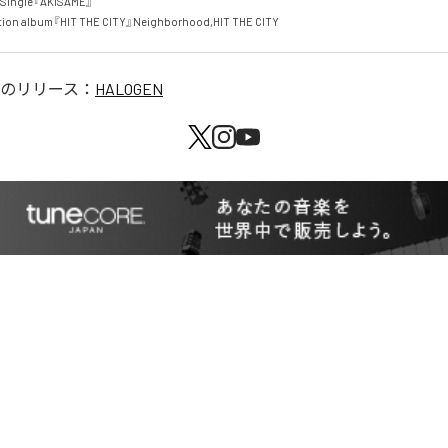
Single『AKISAME』

tion album『HIT THE CITY』Neighborhood,HIT THE CITY
のリリース：
HALOGEN