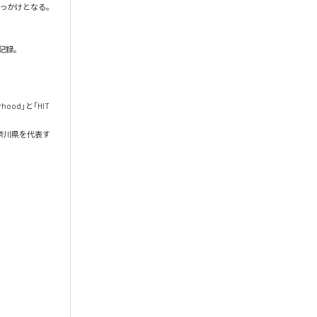
きっかけとなる。

録。

hood」と「HIT 
奈川県を代表す