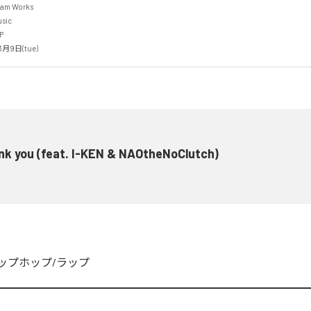
 Works 

c 



月9日(tue)
k you (feat. I-KEN & NAOtheNoClutch)
ップホップ/ラップ