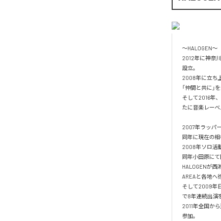
〜HALOGEN〜

2012年に神奈川西
設立。

2008年に立ち上
「仲間と共に」
そして2016
たに音楽レーベル：『
2007年ラッパ
同年に現在の相棒
2008年ソロ活
同年小田原にて開
HALOGEN
AREAと各地へ
そして2009年日
で8年連続出演を
2011年全国から
参加。
