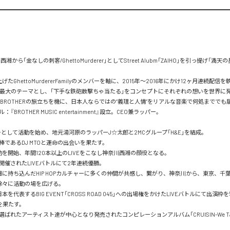
湘から「金なしの刺客/GhettoMurderer」としてStreet Alubm「ZAIHO」を引っ提げ「満天の
げたGhettoMurdererFamilyのメンバーを軸に、2015年〜2016年にかけ12ヶ月連続配信を執
を最大のテーマとし、「下手な鉄砲数撃ちゃ当たる」をコンセプトにそれぞれの想いを世界に発信
年、BROTHERの旅立ちを機に、日本人ならではの”義理と人情”をリアルな音楽で何処までで
BROTHER MUSIC entertainment』設立。CEO兼ラッパー。

ーとして活動を始め、地元湯河原のラッパーJ☆太郎と2MCグループ「H&E」を結成。

であるDJ MTOと運命の出会いを果たす。

動を開始、年間120本以上のLIVEをこなし神奈川西湘の顔役となる。

催されたLIVEバトルにて2年連続優勝。

が西湘に持ち込んだHIP HOPカルチャーに多くの仲間が共感し、繋がり、神奈川から、東京、千
徐々に活動の場を広げる。

本を代表するBIG EVENT「CROSS ROAD 045」への出場権をかけたLIVEバトルにて出演
果たす。

選ばれたアーティスト達が中心となり発売されたコンピレーションアルバム「CRUISIN-We Takin