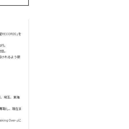
星RECORDS」を
行。

。

も届けれるよう新
葉、埼玉、東海
枠を奪取し、現在ま
g Over-」に