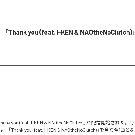
「Thank you (feat. I-KEN & NAOtheNoClut
hank you (feat. I-KEN & NAOtheNoClutch)」が配信開始さ
hank you (feat. I-KEN & NAOtheNoClutch)」を含む全1