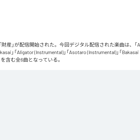
財産」が配信開始された。今回デジタル配信された楽曲は、「Aliga
asai」「Aligator (Instrumental)」「Asotaro (Instrumental)」「Bakasai
ntal)」を含む全6曲となっている。
は、
Apple Music
、
Spotify
、
LINE MUSIC
、
YouTube Music
、
Amazon 
の音楽配信サービスで聴くことができる。
ス：
財産
ator