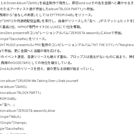
１st Street Album「ZAIHO」を自主制作で発売し、即日sold outその名を全国へと轟かせる
だたるアーティスト達が参加したalbum「BLOCK PARTY」へ参加。

.W西湘から「金なしの刺客」として1st EP『FROM 0465』をリリース。

かけ「GMF12か月連続配信企画」を実行し、自身がリリースした「友へ…」がスマッシュヒットを記
reにて最高2位、HIPHOP専門サイトDE-LUXEにて1位を奪取。

ZeroZero presentsのコンピレーションアルバム『ZEROSTA season5』にAliveで参加。

ngle『SacchaRei』をリリース。

T!GHT MUSIC presents DJ PMX 監修のコンピレーションアルバム『HIT THE CITY』へ「Neighbor
」の2曲で参加。更に全国へと活躍の場を広げる。

.Fでのイベント運営、音源リリースも絶えず重ね、プロップスは揺るがないものに高まり、神
ST、西湘のHOODSTARとしての地位を確立している。

に2nd ALBUMのリリースを控え、彼の更なる挑戦が始まっていく。

ion album『CRUISIN-We Taking Over-』Grab yourself

et Album『ZAIHO』

tion album『BLOCK PARTY』

ROM 0465』

gle『友へ…』

ion album『ZEROSTA season5』Alive

Single『WALK』

 Single『Change』

le『SacchaRei』
