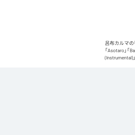
呂布カルマの「
「Asotaro」「Bak
(Instrume
なお「
財産
」
Unlimited
など
各配信サービ
1
：
Alig