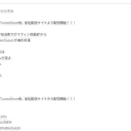
ーシングル

りiTunes Store他、各社配信サイトより配信開始！！！

ly "紅谷町ラガマフィン倶楽部"から

eNoClutch が魂の共演



だ友よ





りiTunes Store他、各社配信サイトから配信開始！！！

u  

OGEN 

theNoClutch 
