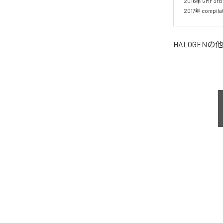
2016年 GMF 3rd 
2017年 compila
HALOGEN
の他