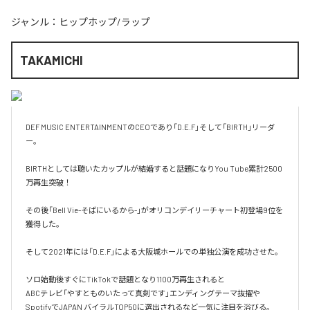
ジャンル：
ヒップホップ/ラップ
TAKAMICHI
DEF MUSIC ENTERTAINMENTのCEOであり「D.E.F」そして「BIRTH」リーダ
ー。 

BIRTHとしては聴いたカップルが結婚すると話題になりYou Tube累計2500
万再生突破！ 

その後「Bell Vie-そばにいるから-」がオリコンデイリーチャート初登場9位を
獲得した。 

そして2021年には「D.E.F」による大阪城ホールでの単独公演を成功させた。 

ソロ始動後すぐにTikTokで話題となり1100万再生されると

ABCテレビ「やすとものいたって真剣です」エンディングテーマ抜擢や
SpotifyでJAPAN バイラルTOP50に選出されるなど一気に注目を浴びる。