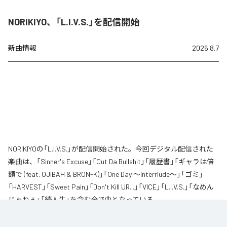
NORIKIYO、「L.I.V.S.」を配信開始
新曲情報
2026.8.7
NORIKIYOの「L.I.V.S.」が配信開始された。今回デジタル配信された
楽曲は、「Sinner's Excuse」「Cut Da Bullshit」「履歴書」「ギャラは倍
額で (feat. OJIBAH & BRON-K)」「One Day ～Interrlude～」「ゴミ」
「HARVEST」「Sweet Pain」「Don't Kill UR...」「VICE」「L.I.V.S.」「なめん
じゃねぇ」「続人生」を含む全13曲となっている。