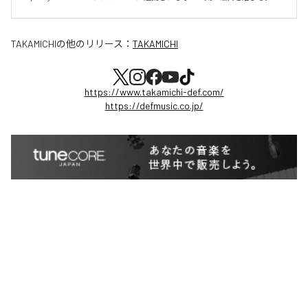
TAKAMICHI
の他のリリース：
TAKAMICHI
https://www.takamichi-def.com/
https://defmusic.co.jp/