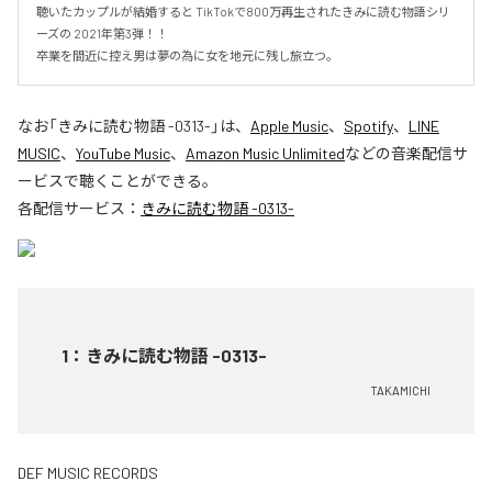
聴いたカップルが結婚すると TikTokで800万再生されたきみに読む物語シリ
ーズの 2021年第3弾！！ 

卒業を間近に控え男は夢の為に女を地元に残し旅立つ。
なお「
きみに読む物語 -0313-
」は、
Apple Music
、
Spotify
、
LINE
MUSIC
、
YouTube Music
、
Amazon Music Unlimited
などの音楽配信サ
ービスで聴くことができる。
各配信サービス：
きみに読む物語 -0313-
1
：
きみに読む物語 -0313-
TAKAMICHI
DEF MUSIC RECORDS