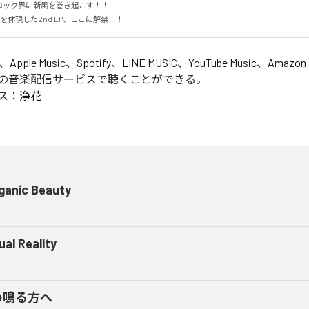
ック界に新風を巻き起こす！！

”を体現した2nd EP、ここに解禁！！
は、
Apple Music
、
Spotify
、
LINE MUSIC
、
YouTube Music
、
Amazon 
の音楽配信サービスで聴くことができる。
ス：
浄花
ganic Beauty
ual Reality
の鳴る方へ