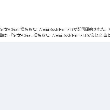
「少女A (feat. 椎名もた) [Arena Rock Remix]」が配信開始さ
「少女A (feat. 椎名もた) [Arena Rock Remix]」を含む
、壮大なアリーナロックへ再構築した 「Arena Rock Remix」。

い出しから、幾重にも重なるギター、力強いベースとライブドラム、感情的なキーボードが
寂、観客の手拍子とシンガロングを交えながら、原曲に宿る孤独と心の揺れを、大観衆と分
しました。

うな歌声と、切なさの先にある解放を描いた、ezo-momoによるシネマティックなロックリ
at. 椎名もた) [Arena Rock Remix]
」は、
Apple Music
、
Spotify
、
L
、
Amazon Music Unlimited
などの音楽配信サービスで聴くこと