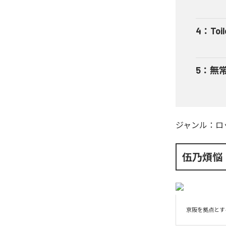
4
：
Toi
5
：
無
ジャンル：
ロ
伍乃煩悩
京阪を拠点とす