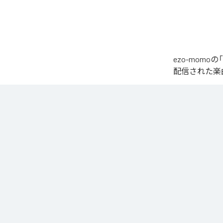
ezo-momoの
配信された楽曲は、
椎名もた「少女A」を
繊細で静かな歌
発的なサビへ。

心音や一瞬の静
エネルギーへと昇華
夜空まで届くよ
なお「
少女A (fe
YouTube Music