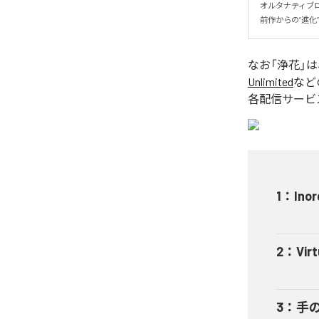
オルタナティブロ
前作からの”進化
なお「
浄花
」
Unlimited
など
各配信サービ
1
：
Inor
2
：
Virt
3
：
手