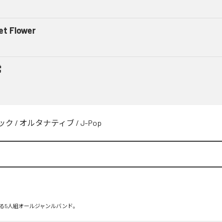
let Flower
常
ック
/
オルタナティブ
/
J-Pop
る5人組オールジャンルバンド。