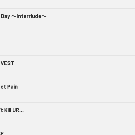
 Day ～Interrlude～
ミ
RVEST
et Pain
t Kill UR...
CE