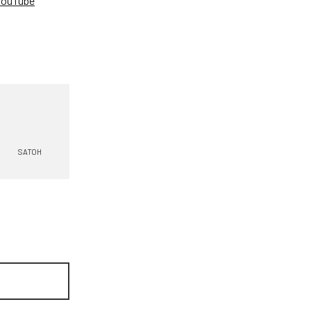
YouTube
。
SATOH