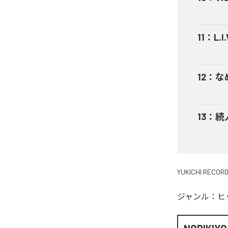
11
：
L.I.
12
：
な
13
：
続
YUKICHI RECOR
ジャンル：
ヒ