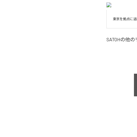
東京を拠点に活
SATOH
の他の