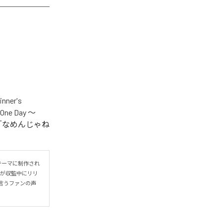
er's
One Day ～
.V.S.」「なめんじゃね
をテーマに制作され
IYOが収監中にリリ
言うファンの声