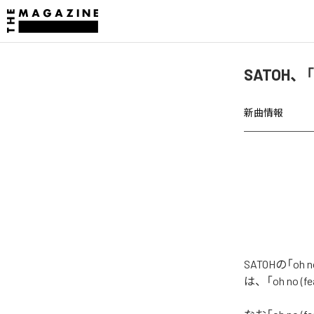
SATOH、「o
新曲情報
SATOHの「oh
は、「oh no (