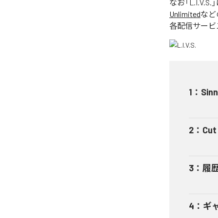
なお「
L.I.V.S.
Unlimited
など
各配信サービ
1
：
Sinn
2
：
Cut 
3
：
履
4
：
ギャ