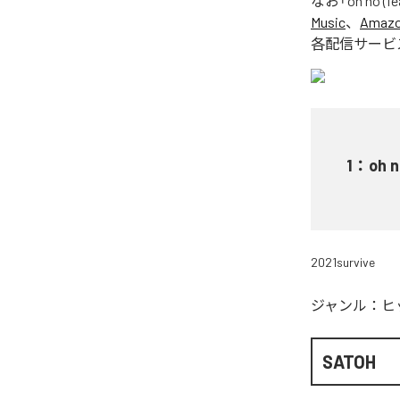
なお「
oh no (f
Music
、
Amazon
各配信サービ
1
：
oh n
2021survive
ジャンル：
ヒ
SATOH