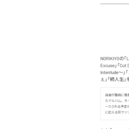
NORIKIYO
Excuse」「Cut
Interrlude～」
ぇ」「続人生」
自身が難病に罹患し
たアルバム。タイトル
ースされる予定
に応える形でリ