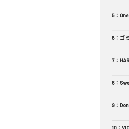
5
：
One
6
：
ゴ
7
：
HA
8
：
Swe
9
：
Don'
10
：
VI