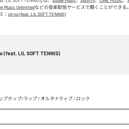
eat. LIL SOFT TENNIS)
」は、
Apple Music
、
Spotify
、
LINE MUSIC
、
 Music Unlimited
などの音楽配信サービスで聴くことができる
ス：
oh no (feat. LIL SOFT TENNIS)
o (feat. LIL SOFT TENNIS)
ップホップ/ラップ
/
オルタナティブ
/
ロック