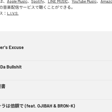
」は、
Apple Music
、
Spotify
、
LINE MUSIC
、
YouTube Music
、
Amazo
の音楽配信サービスで聴くことができる。
ス：
L.I.V.S.
er's Excuse
Da Bullshit
歴書
ラは倍額で (feat. OJIBAH & BRON-K)