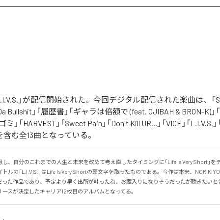
の「L.I.V.S.」が配信開始された。今回デジタル配信された楽曲は、「Sinn
 Da Bullshit」「履歴書」「ギャラは倍額で (feat. OJIBAH & BRON-K)」「
「ゴミ」「HARVEST」「Sweet Pain」「Don't Kill UR...」「VICE」「L.I
を含む全13曲となっている。
、自分のこれまでの人生と未来を改めて考え直したタイミングに「Life Is Very Short」
の「L.I.V.S.」はLife Is Very Shortの頭文字を取ったものである。今作は本来、NORIK
だった作品であり、予定より早く出所が叶った為、お蔵入りになりそうだったが聴きたいと
リースが決定したキャリア12枚目のアルバムとなってる。