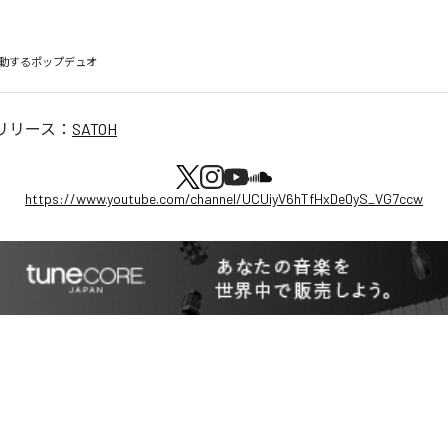
動するポップデュオ
リリース：
SATOH
https://www.youtube.com/channel/UCUiyV6hTfHxDe0yS_VG7ccw