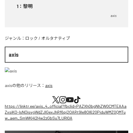
1
：
黎明
axis
ジャンル：
ロック
/
オルタナティブ
axis
axis
の他のリリース：
axis
https://linktr.ee/axis_4_official?fbclid=PAZXh0bgNhZW0CMTEAAa
ZxsiKO-IsNOisvgWdZJIGexJhRf6pj2OARt9le8OI620PiduWMZ0QMTu
w_aem_SmWKHi2Hw2zGbSu7LURI0A