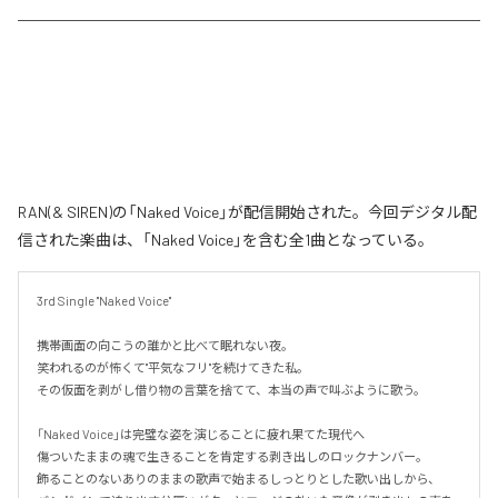
RAN(& SIREN)の「Naked Voice」が配信開始された。今回デジタル配
信された楽曲は、「Naked Voice」を含む全1曲となっている。
3rd Single "Naked Voice"

携帯画面の向こうの誰かと比べて眠れない夜。

笑われるのが怖くて"平気なフリ"を続けてきた私。

その仮面を剥がし借り物の言葉を捨てて、本当の声で叫ぶように歌う。

「Naked Voice」は完璧な姿を演じることに疲れ果てた現代へ

傷ついたままの魂で生きることを肯定する剥き出しのロックナンバー。

飾ることのないありのままの歌声で始まるしっとりとした歌い出しから、
