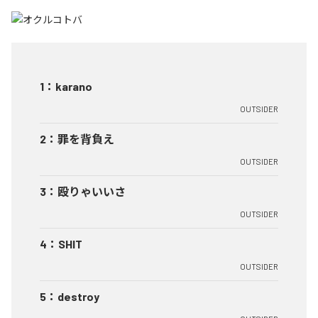
1
：
karano
OUTSIDER
2
：
罪を背負え
OUTSIDER
3
：
殴りゃいいさ
OUTSIDER
4
：
SHIT
OUTSIDER
5
：
destroy