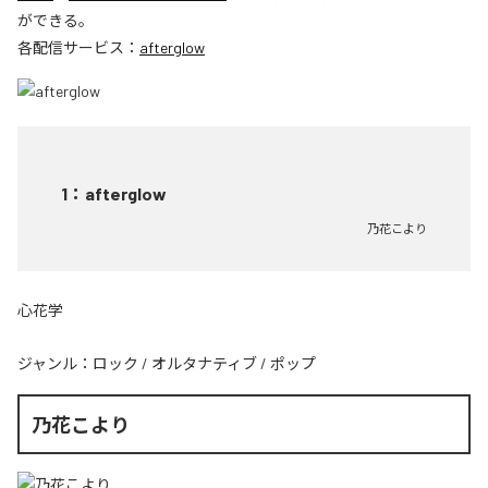
ができる。
各配信サービス：
afterglow
1
：
afterglow
乃花こより
心花学
ジャンル：
ロック
/
オルタナティブ
/
ポップ
乃花こより