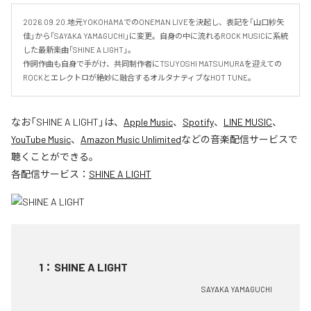
2026.09.20.地元YOKOHAMAでのONEMAN LIVEを決起し、表記を「山口紗矢
佳」から「SAYAKA YAMAGUCHI」に変更。自身の中に流れるROCK MUSICに系統
した最新楽曲「SHINE A LIGHT」。

作詞作曲も自身で手がけ、共同制作者にTSUYOSHI MATSUMURAを迎えての
ROCKとエレクトロが絶妙に融合するオルタナティブなHOT TUNE。
なお「
SHINE A LIGHT
」は、
Apple Music
、
Spotify
、
LINE MUSIC
、
YouTube Music
、
Amazon Music Unlimited
などの音楽配信サービスで
聴くことができる。
各配信サービス：
SHINE A LIGHT
1
：
SHINE A LIGHT
SAYAKA YAMAGUCHI