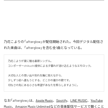
乃花こよりの「afterglow」が配信開始された。今回デジタル配信さ
れた楽曲は、「afterglow」を含む全1曲となっている。
乃花こよりが夏に贈る最新シングル。

コンポーザーchikuchi提供による夕暮れが溶け込むようなエモロック。

大切な人との思い出や別れを胸に抱えながら、

少しずつ前へ進もうとする、どこかの誰かの歌です。

切なさの先にある小さな希望があなたを照らしますように。
なお「
afterglow
」は、
Apple Music
、
Spotify
、
LINE MUSIC
、
YouTube
Music
、
Amazon Music Unlimited
などの音楽配信サービスで聴くこと