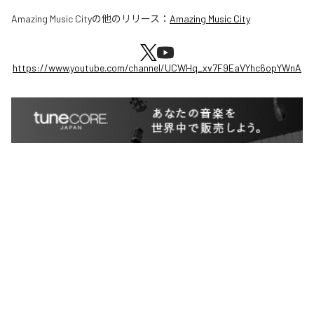
Amazing Music City
の他のリリース：
Amazing Music City
https://www.youtube.com/channel/UCWHq_xv7F9EaVYhc6opYWnA