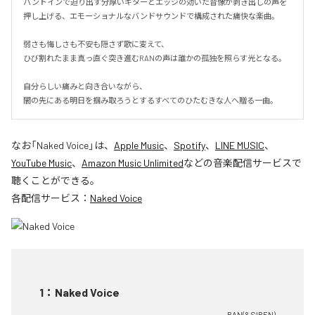
バンドインで迫り出す分厚いギターとエッジの効いた音像が剥き出しの声を
押し上げる、エモーショナルなバンドサウンドで構成された痛快な楽曲。

弱さも悔しさも不安も隠さず歌に変えて、

ひび割れたまま真っ直ぐ突き進むRANの声は誰かの孤独を照らす光となる。

自分らしい痛みと向き合いながら、

闇の先にある明日を掴み取ろうとするすべてのひたむきな人へ贈る一曲。
なお「
Naked Voice
」は、
Apple Music
、
Spotify
、
LINE MUSIC
、
YouTube Music
、
Amazon Music Unlimited
などの音楽配信サービスで
聴くことができる。
各配信サービス：
Naked Voice
1
：
Naked Voice
RAN(& SIREN)