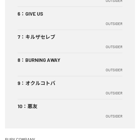
OUTSIDER
6
：
GIVE US
OUTSIDER
7
：
キルザセレブ
OUTSIDER
8
：
BURNING AWAY
OUTSIDER
9
：
オクルコトバ
OUTSIDER
10
：
悪友
OUTSIDER
RUBY COMPANY