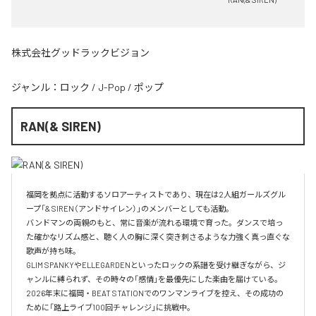
株式会社グッドラックビジョン
ジャンル：
ロック
/
J-Pop
/
ポップ
RAN(& SIREN)
福岡を拠点に活動するソロアーティストであり、現在は2人組ガールズグル
ープ「& SIREN（アンドサイレン）」のメンバーとしても活動。

バンドマンの両親のもと、常に音楽が流れる環境で育った。ダンスで培っ
た確かなリズム感と、聴く人の胸に深く突き刺さるような力強く真っ直ぐな
歌声が持ち味。

GLIM SPANKYやELLEGARDENといったロックの系譜を受け継ぎながら、ジ
ャンルに縛られず、その時々の「感情」を最優先にした楽曲を届けている。

2026年末に福岡・BEAT STATIONでのワンマンライブを控え、その成功の
ために「路上ライブ100回チャレンジ」に挑戦中。