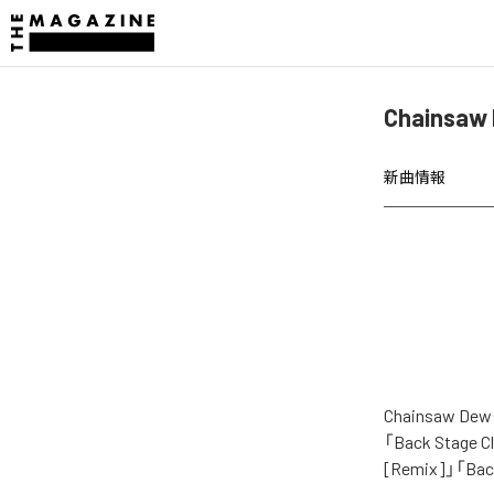
Chainsa
新曲情報
Chainsaw
「Back Stage Cl
[Remix]」「Ba