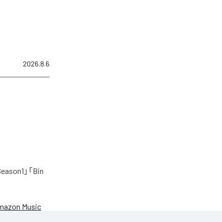
2026.8.6
on1」「Bin
mazon Music