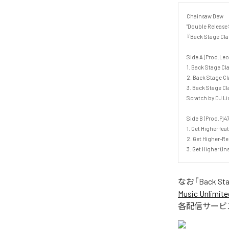
Chainsaw Dew

"Double Release S
『Back Stage Class
Side A (Prod.Leo 
1. Back Stage Clas
2. Back Stage Cl
3. Back Stage Cla
Scratch by DJ Lick
Side B (Prod.Pj47)
1. Get Higher fea
2. Get Higher-Rem
3. Get Higher (I
なお「
Back Sta
Music Unlimite
各配信サービ