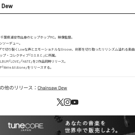
 Dew
れ、千葉県浦安市出身のヒップホップMC。映像監督。

ンソーデュー。

ップで切り裂くLowな声とエモーショナルなGroove、刹那を切り取ったリリシズム溢れる楽曲
・コレクティブ「O.S.B.C.」に所属。

ALBUM「LOVE」「HATE」を2作品同時リリース。

「We're All Alone」をリリースする。
の他のリリース：
Chainsaw Dew