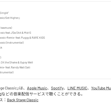
ingle"

ic/Get Higher』

Iwamura)

sic feat.J'Da Skit & Mid-S

assic-Remix- feat.Puggy & RARE KIDS

ssic (Instrumental)





t.CK the Shake & Gypsy Well

ix- feat.Randy Wati Sati

nstrumental)
ge Classic
」は、
Apple Music
、
Spotify
、
LINE MUSIC
、
YouTube Mu
d
などの音楽配信サービスで聴くことができる。
ス：
Back Stage Classic