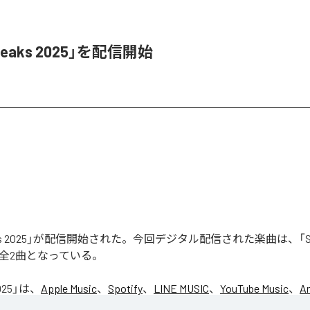
Leaks 2025」を配信開始
aks 2025」が配信開始された。今回デジタル配信された楽曲は、「Seas
含む全2曲となっている。
025
」は、
Apple Music
、
Spotify
、
LINE MUSIC
、
YouTube Music
、
A
の音楽配信サービスで聴くことができる。