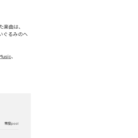
れた楽曲は、
ぬいぐるみのへ
Music
、
零度pool