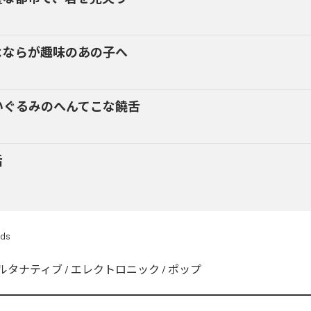
よならが趣味のあの子へ
いぐるみのへんてこな饒舌
話
rds
ルタナティブ
/
エレクトロニック
/
ポップ