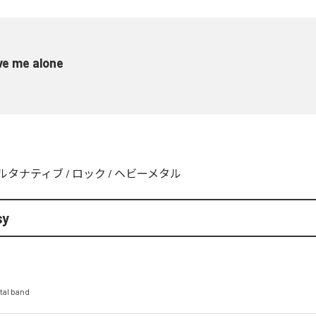
ve me alone
ルタナティブ
/
ロック
/
ヘビーメタル
sy
tal band