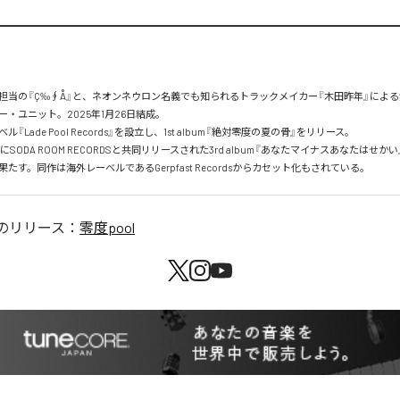
担当の『Ç‰∮Å』と、ネオンネウロン名義でも知られるトラックメイカー『木田昨年』によ
・ユニット。2025年1月26日結成。

『Lade Pool Records』を設立し、1st album『絶対零度の夏の骨』をリリース。

2日にSODA ROOM RECORDSと共同リリースされた3rd album『あなたマイナスあなたはせか
たす。同作は海外レーベルであるGerpfast Recordsからカセット化もされている。
のリリース：
零度pool