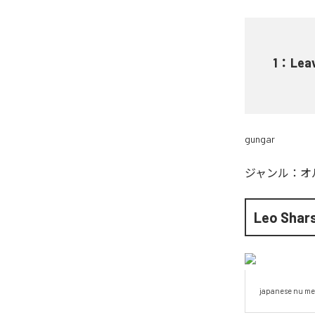
1
：
Lea
gungar
ジャンル：
オ
Leo Shar
japanese nu me