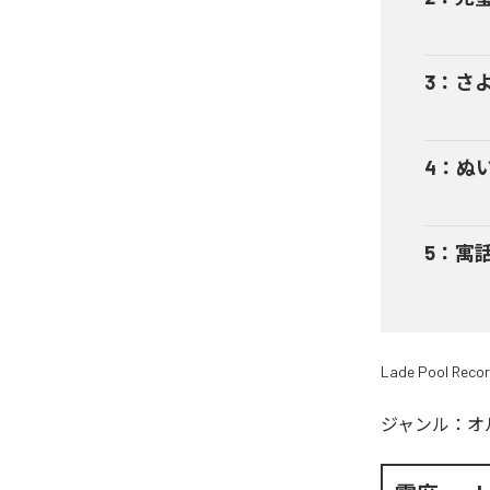
3
：
さ
4
：
ぬ
5
：
寓
Lade Pool Reco
ジャンル：
オ