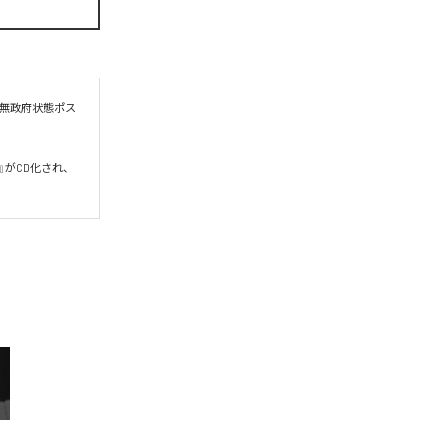
る無政府状態ポス
い』がCD化され、