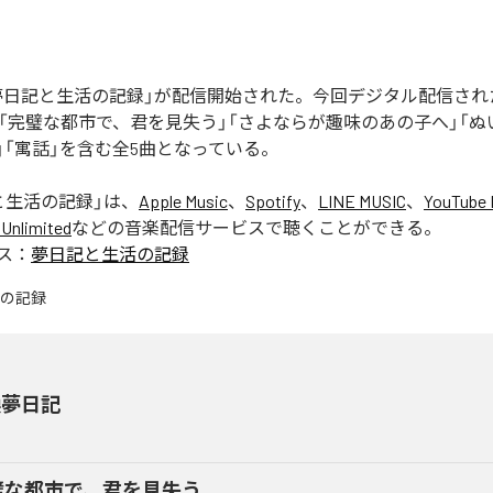
の「夢日記と生活の記録」が配信開始された。今回デジタル配信さ
」「完璧な都市で、君を見失う」「さよならが趣味のあの子へ」「
」「寓話」を含む全5曲となっている。
と生活の記録
」は、
Apple Music
、
Spotify
、
LINE MUSIC
、
YouTube 
Unlimited
などの音楽配信サービスで聴くことができる。
ス：
夢日記と生活の記録
換夢日記
璧な都市で、君を見失う