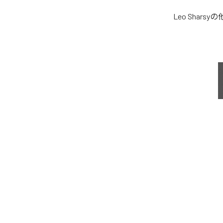
Leo Sharsy
の