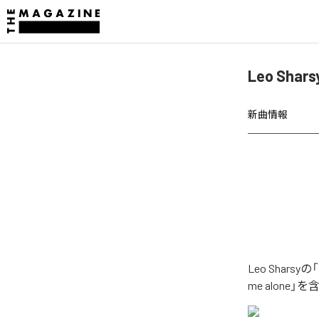
Leo Sha
新曲情報
Leo Shar
me alone