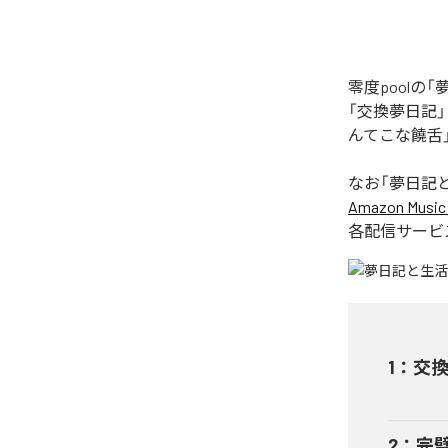
零度pool
「交換夢日記
んてこな饒舌
なお「
夢日記
Amazon Music 
各配信サービ
1
：
交
2
：
完