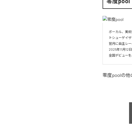
零度pool
ボーカル、美術
トシューゲイザー
翌月に自主レーベル
2025年11月1
全国デビューを果
零度pool
の他