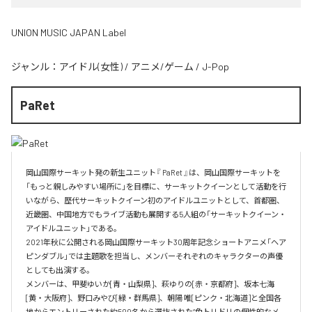
UNION MUSIC JAPAN Label
ジャンル：
アイドル(女性)
/
アニメ/ゲーム
/
J-Pop
PaRet
岡山国際サーキット発の新生ユニット『 PaRet 』は、岡山国際サーキットを
「もっと親しみやすい場所に」を目標に、サーキットクイーンとして活動を行
いながら、歴代サーキットクイーン初のアイドルユニットとして、首都圏、
近畿圏、中国地方でもライブ活動も展開する5人組の「サーキットクイーン・
アイドルユニット」である。

2021年秋に公開される岡山国際サーキット30周年記念ショートアニメ「ヘア
ピンダブル」では主題歌を担当し、メンバーそれぞれのキャラクターの声優
としても出演する。

メンバーは、甲斐ゆいか[青・山梨県]、萩ゆりの[赤・京都府]、坂本七海
[黄・大阪府]、野口みやび[緑・群馬県]、朝陽 唯[ピンク・北海道]と全国各
地からエントリーされた約500名から選抜された“色トリドリの個性的なメ