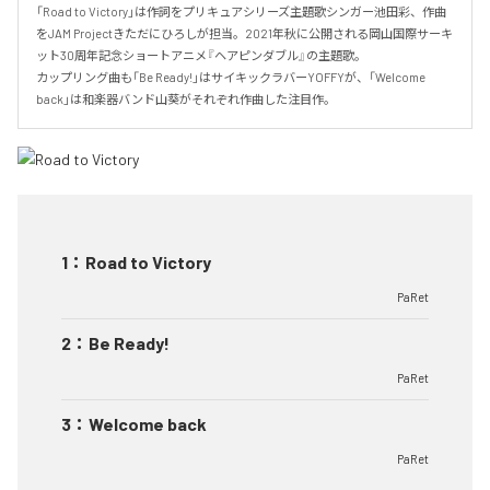
「Road to Victory」は作詞をプリキュアシリーズ主題歌シンガー池田彩、作曲
をJAM Projectきただにひろしが担当。2021年秋に公開される岡山国際サーキ
ット30周年記念ショートアニメ『ヘアピンダブル』の主題歌。

カップリング曲も「Be Ready!」はサイキックラバーYOFFYが、「Welcome 
back」は和楽器バンド山葵がそれぞれ作曲した注目作。
1
：
Road to Victory
PaRet
2
：
Be Ready!
PaRet
3
：
Welcome back
PaRet