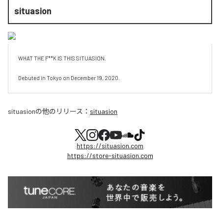
situasion
WHAT THE F**K IS THIS SITUASION.

Debuted in Tokyo on December 19, 2020.
situasion
の他のリリース：
situasion
https://situasion.com
https://store-situasion.com