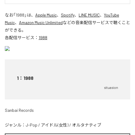
なお「
1988
」は、
Apple Music
、
Spotify
、
LINE MUSIC
、
YouTube
Music
、
Amazon Music Unlimited
などの音楽配信サービスで聴くこと
ができる。
各配信サービス：
1988
1
：
1988
situasion
Sanbai Records
ジャンル：
J-Pop
/
アイドル(女性)
/
オルタナティブ