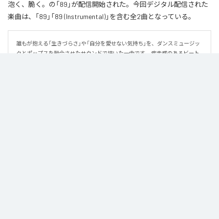
泡く、脆く。の「89」が配信開始された。今回デジタル配信された
楽曲は、「89」「89 (Instrumental)」を含む全2曲となっている。
誰もが抱える「生きづらさ」や「自分を愛せない気持ち」を、ダンスミュージッ
クとポップスを融合させたサウンドで描いた一曲です。 疾走感のあるビート
と繊細な歌詞が交差し、苦しさの中にも小さな希望を見つけ出していく。 「味
方だよ」というメッセージが、心にそっと寄り添う作品です。
なお「
89
」は、
Apple Music
、
Spotify
、
LINE MUSIC
、
YouTube Music
、
Amazon Music Unlimited
などの音楽配信サービスで聴くことができ
る。
各配信サービス：
89
1
：
89