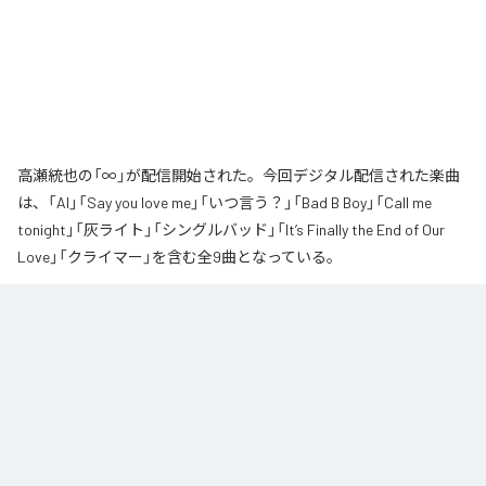
高瀬統也の「∞」が配信開始された。今回デジタル配信された楽曲
は、「AI」「Say you love me」「いつ言う？」「Bad B Boy」「Call me
tonight」「灰ライト」「シングルバッド」「It’s Finally the End of Our
Love」「クライマー」を含む全9曲となっている。
なお「
∞
」は、
Apple Music
、
Spotify
、
LINE MUSIC
、
YouTube Music
、
Amazon Music Unlimited
などの音楽配信サービスで聴くことができ
る。
各配信サービス：
∞