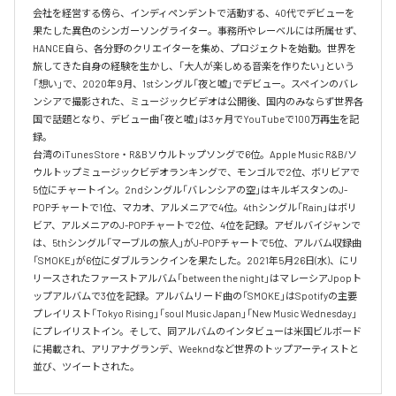
会社を経営する傍ら、インディペンデントで活動する、40代でデビューを
果たした異色のシンガーソングライター。事務所やレーベルには所属せず、
HANCE自ら、各分野のクリエイターを集め、プロジェクトを始動。世界を
旅してきた自身の経験を生かし、「大人が楽しめる音楽を作りたい」という
「想い」で、2020年9月、1stシングル「夜と嘘」でデビュー。スペインのバレ
ンシアで撮影された、ミュージックビデオは公開後、国内のみならず世界各
国で話題となり、デビュー曲「夜と嘘」は3ヶ月でYouTubeで100万再生を記
録。

台湾のiTunes Store・R&Bソウルトップソングで6位。Apple Music R&B/ソ
ウルトップミュージックビデオランキングで、モンゴルで2位、ボリビアで
5位にチャートイン。2ndシングル「バレンシアの空」はキルギスタンのJ-
POPチャートで1位、マカオ、アルメニアで4位。4thシングル「Rain」はボリ
ビア、アルメニアのJ-POPチャートで2位、4位を記録。アゼルバイジャンで
は、5thシングル「マーブルの旅人」がJ-POPチャートで5位、アルバム収録曲
「SMOKE」が6位にダブルランクインを果たした。2021年5月26日(水)、にリ
リースされたファーストアルバム「between the night」はマレーシアJpopト
ップアルバムで3位を記録。アルバムリード曲の「SMOKE」はSpotifyの主要
プレイリスト「Tokyo Rising」「soul Music Japan」「New Music Wednesday」
にプレイリストイン。そして、同アルバムのインタビューは米国ビルボード
に掲載され、アリアナグランデ、Weekndなど世界のトップアーティストと
並び、ツイートされた。