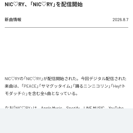
NIC♡RY、「NIC♡RY」を配信開始
新曲情報
2026.8.7
NIC♡RYの「NIC♡RY」が配信開始された。今回デジタル配信された
楽曲は、「PEACE」「サマグッタイム」「踊るニンニコリン」「Hey!!ト
モダッチ☆」を含む全4曲となっている。
なお「
NIC♡RY
」は、
Apple Music
、
Spotify
、
LINE MUSIC
、
YouTube
Music
、
Amazon Music Unlimited
などの音楽配信サービスで聴くこと
ができる。
各配信サービス：
NIC♡RY