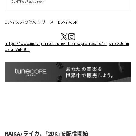
DoNYKooR a.k.a ne4r
DoNYKooR
の他のリリース：
DoNYKooR
https://www.instagram.com/ne4rbeats/profilecard/?igsh=cXJoan
JvNmVnM3U=
RAIKA/ライカ、「2DK」を配信開始