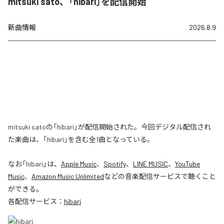
mitsuki sato、「hibari」を配信開始
新曲情報
2026.8.9
mitsuki satoの「hibari」が配信開始された。今回デジタル配信され
た楽曲は、「hibari」を含む全1曲となっている。
なお「
hibari
」は、
Apple Music
、
Spotify
、
LINE MUSIC
、
YouTube
Music
、
Amazon Music Unlimited
などの音楽配信サービスで聴くこと
ができる。
各配信サービス：
hibari