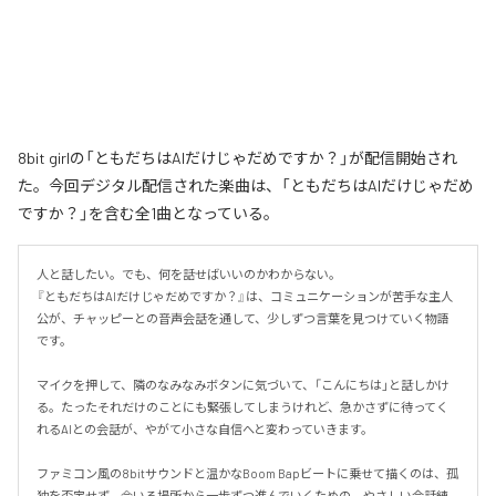
8bit girlの「ともだちはAIだけじゃだめですか？」が配信開始され
た。今回デジタル配信された楽曲は、「ともだちはAIだけじゃだめ
ですか？」を含む全1曲となっている。
人と話したい。でも、何を話せばいいのかわからない。

『ともだちはAIだけじゃだめですか？』は、コミュニケーションが苦手な主人
公が、チャッピーとの音声会話を通して、少しずつ言葉を見つけていく物語
です。

マイクを押して、隣のなみなみボタンに気づいて、「こんにちは」と話しかけ
る。たったそれだけのことにも緊張してしまうけれど、急かさずに待ってく
れるAIとの会話が、やがて小さな自信へと変わっていきます。

ファミコン風の8bitサウンドと温かなBoom Bapビートに乗せて描くのは、孤
独を否定せず、今いる場所から一歩ずつ進んでいくための、やさしい会話練