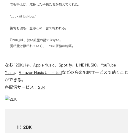
でも答えは、成長した子供たちが教えてくれた。

“Look At Us Now.”

後悔も涙も、全部この一言で報われる。

『2DK』は、狭い部屋の話ではない。

愛が受け継がれていく、一つの家族の物語。
なお「
2DK
」は、
Apple Music
、
Spotify
、
LINE MUSIC
、
YouTube
Music
、
Amazon Music Unlimited
などの音楽配信サービスで聴くこと
ができる。
各配信サービス：
2DK
1
：
2DK