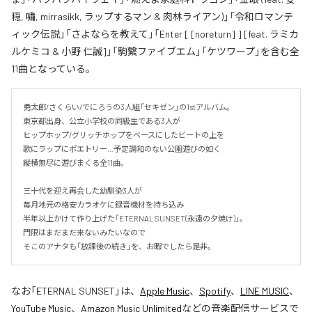
穏, 嘯, mirrasikk, ラップするマン & 肉林ライアン)」「令和ロマンテ
ィック伝説」「さよならを教えて」「Enter [ [noreturn] ] [feat. ラミカ
ルケミコ & 小野 仁誠]」「駒繋ファイブエム」「ケツワープ」を含む全
11曲となっている。
勇太郎/さくらい/でにろうの3人組「セキゼン」の1stアルバム。

東京都出身、公立小学校の同級生である3人が

ヒップホップ/グリッチホップをベースにしたビートの上を

歌にラップにポエトリー…予定調和のない公園遊びの如く

縦横無尽に遊びまくる全11曲。

三十代を迎え再会した幼馴染3人が

毎月地元の格安カラオケに録音機材を持ち込み

半年以上かけて作り上げた「ETERNAL SUNSET(永遠の夕焼け)」。

門限はまだまだ来ないみたいなので

そこのアナタも「放課後の続き」を、お暇でしたら是非。
なお「
ETERNAL SUNSET
」は、
Apple Music
、
Spotify
、
LINE MUSIC
、
YouTube Music
、
Amazon Music Unlimited
などの音楽配信サービスで