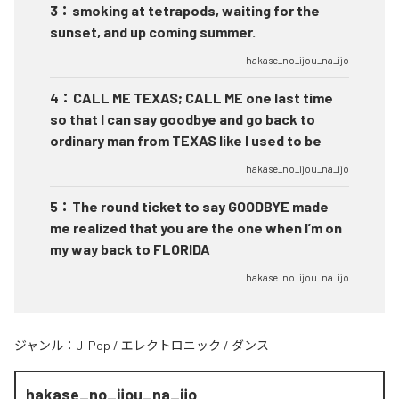
3
：
smoking at tetrapods, waiting for the
sunset, and up coming summer.
hakase_no_ijou_na_ijo
4
：
CALL ME TEXAS; CALL ME one last time
so that I can say goodbye and go back to
ordinary man from TEXAS like I used to be
hakase_no_ijou_na_ijo
5
：
The round ticket to say GOODBYE made
me realized that you are the one when I’m on
my way back to FLORIDA
hakase_no_ijou_na_ijo
ジャンル：
J-Pop
/
エレクトロニック
/
ダンス
hakase_no_ijou_na_ijo