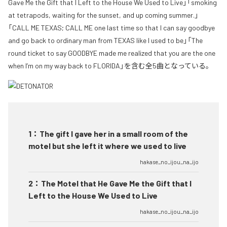
Gave Me the Gift that I Left to the House We Used to Live」「smoking
at tetrapods, waiting for the sunset, and up coming summer.」
「CALL ME TEXAS; CALL ME one last time so that I can say goodbye
and go back to ordinary man from TEXAS like I used to be」「The
round ticket to say GOODBYE made me realized that you are the one
when I’m on my way back to FLORIDA」を含む全5曲となっている。
1
：
The gift I gave her in a small room of the
motel but she left it where we used to live
hakase_no_ijou_na_ijo
2
：
The Motel that He Gave Me the Gift that I
Left to the House We Used to Live
hakase_no_ijou_na_ijo