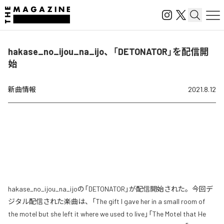
hakase_no_ijou_na_ijo、「DETONATOR」を配信開
始
新曲情報
2021.8.12
hakase_no_ijou_na_ijoの「DETONATOR」が配信開始された。今回デ
ジタル配信された楽曲は、「The gift I gave her in a small room of
the motel but she left it where we used to live」「The Motel that He