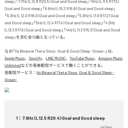
sleep」「7.7Hz (L12.8 R20.5) Goal and Good sleep」「6Hz (L11.5 R17.5)
Goal and Good sleep」「6.6Hz (L10.2 R16.8) Goal and Good sleep」
「6.3Hz (L12.0 R18.3) Goal and Good sleep」「5.3Hz (L11.9 R17.2) Goal
and Good sleep」「5Hz (L12.4 R17.4) Goal and Good sleep」「4.3Hz
(L13.3 R17.6) Goal and Good sleep」「4Hz (L11.3 R15.3) Goal and Good
sleep」を含む全10曲となっている。
なお「
Hz Binaural Theta Sinus, Goal & Good Sleep -Ocean-
」は、
Apple Music
、
Spotify
、
LINE MUSIC
、
YouTube Music
、
Amazon Music
Unlimited
などの音楽配信サービスで聴くことができる。
各配信サービス：
Hz Binaural Theta Sinus, Goal & Good Sleep -
Ocean-
1
：
7.9Hz (L12.5 R20.4) Goal and Good sleep
nil fragr