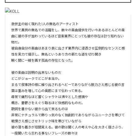
救世主の如く現れた1人の無名のアーティスト

世界で異例の無名での活躍をし、数々の楽曲提供を行い今あるほとんどの楽
曲に彼の手が加わっているほど音楽業界にとっても彼の存在は計り知れない
物だ。

彼自身自分の楽曲はあまり表に出さず業界内に浸透させ圧倒的なセンスと感
性を実力で提示し、無名というあり方の新たな道を切り開き

瞬く間に一線を画す孤高の存在となった。

彼の楽曲は説明の出来ないものだ

どこがジョークでどこが本当か。

まるで叙事詩の様に繰り出されるヘビーでありながら脱力さえ感じる彼の言
葉は重みを増して心の奥底にまで伝わって来る。

尋常で痛烈なほど響くシャウトは沸々とした感情や

概念、憂鬱さをえぐり取るほど快感的なものだ。

歌詞を書かない彼から出て来るものは

非常にナチュラルで飾りっ気のなく独創的でありながらユニークさを帯びて
戦慄さえ感じさせトリック味を帯びていながら

彼の落ち着きが垣間見える。彼の歌は聞く人の考えや心を大きく揺さぶり、

一度聞いたら忘れる事ないフレーズの数々は
