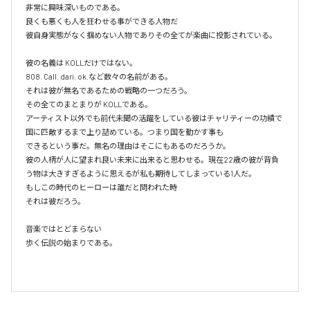
非常に興味深いものである。

良くも悪くも人を狂わせる事ができる人物だ

彼自身実態がなく掴めない人物でありその全てが楽曲に投影されている。

彼の名義は KOLLだけではない。

808. Call. dari. ok.など数々の名前がある。

それは彼が無名であるための戦略の一つだろう。

その全てのまとまりが KOLLである。

アーティスト以外でも前代未聞の活躍をしている彼はチャリティーの功績で
国に匹敵するまで上り詰めている。つまり国を動かす事も

できるという事だ。無名の理由はそこにもあるのだろうか。

彼の人柄が人に望まれ良い未来に出来ると思わせる。現在22歳の彼が背負
う物は大きすぎるように思えるが私も期待してしまっている1人だ。

もしこの時代のヒーローは誰だと問われた時

それは彼だろう。

音楽ではとどまらない

歩く伝説の始まりである。
