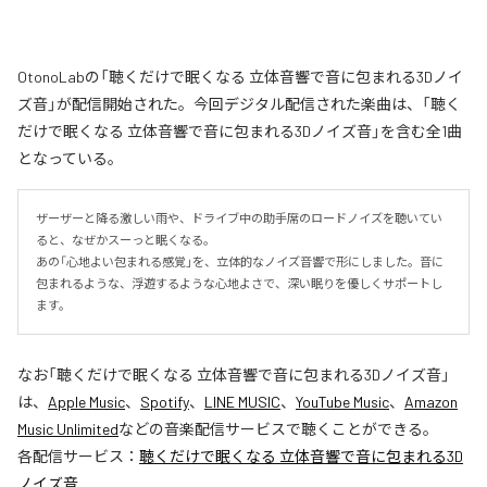
OtonoLabの「聴くだけで眠くなる 立体音響で音に包まれる3Dノイ
ズ音」が配信開始された。今回デジタル配信された楽曲は、「聴く
だけで眠くなる 立体音響で音に包まれる3Dノイズ音」を含む全1曲
となっている。
ザーザーと降る激しい雨や、ドライブ中の助手席のロードノイズを聴いてい
ると、なぜかスーっと眠くなる。

あの「心地よい包まれる感覚」を、立体的なノイズ音響で形にしました。音に
包まれるような、浮遊するような心地よさで、深い眠りを優しくサポートし
ます。
なお「
聴くだけで眠くなる 立体音響で音に包まれる3Dノイズ音
」
は、
Apple Music
、
Spotify
、
LINE MUSIC
、
YouTube Music
、
Amazon
Music Unlimited
などの音楽配信サービスで聴くことができる。
各配信サービス：
聴くだけで眠くなる 立体音響で音に包まれる3D
ノイズ音