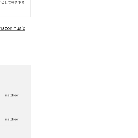
ングとして書き下ろ
mazon Music
matthew
matthew