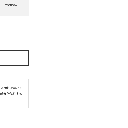
matthew
た人間性を題材と
の部分を代弁する