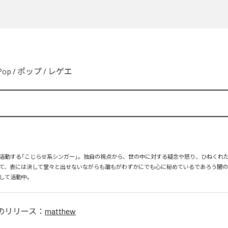
Pop
/
ポップ
/
レゲエ
活動する「こじらせ系シンガー」。独自の視点から、世の中に対する疑念や怒り、ひねくれ
て、表には決して堂々と出せないながらも誰もがわずかにでも心に秘めているであろう闇
して活動中。
のリリース：
matthew