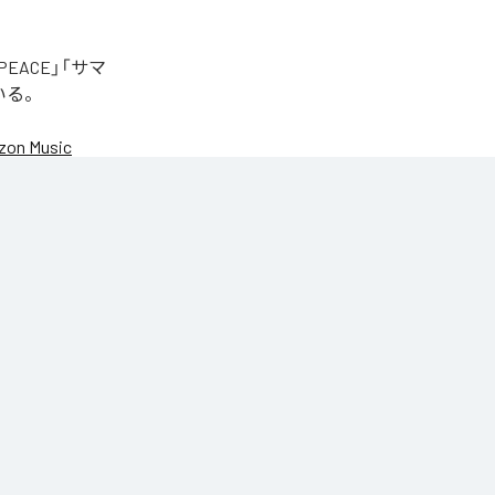
EACE」「サマ
いる。
on Music
NIC♡RY
NIC♡RY