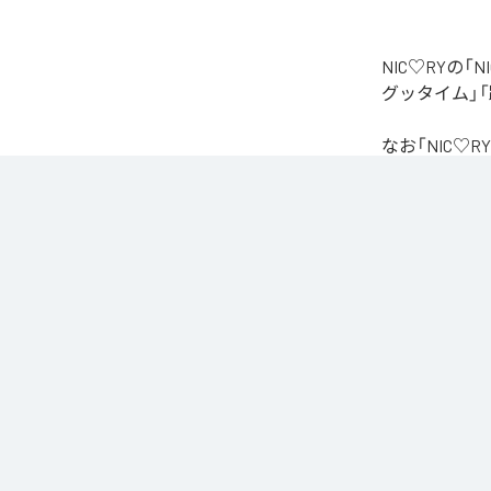
NIC♡RYの
グッタイム」「
なお「
NIC♡RY
Unlimited
など
各配信サービ
1
：
PEA
2
：
サ