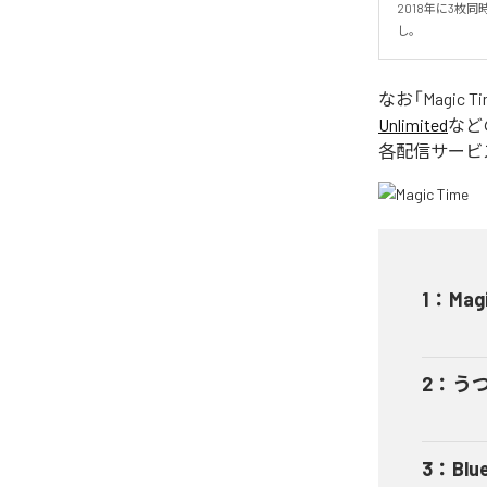
2018年に3枚
し。
なお「
Magic T
Unlimited
など
各配信サービ
1
：
Mag
2
：
う
3
：
Blu