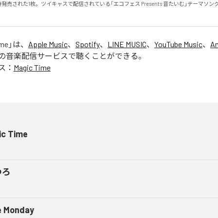
同時発売された1枚。ツイキャスで配信されている「エコフェス Presents 音たいむ」テーマソ
ime
」は、
Apple Music
、
Spotify
、
LINE MUSIC
、
YouTube Music
、
A
の音楽配信サービスで聴くことができる。
ス：
Magic Time
ic Time
つろ
e Monday