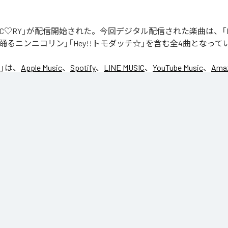
「NIC♡RY」が配信開始された。今回デジタル配信された楽曲は、「P
踊るニンニコリン」「Hey!!トモダッチ☆」を含む全4曲となって
」は、
Apple Music
、
Spotify
、
LINE MUSIC
、
YouTube Music
、
Amaz
の音楽配信サービスで聴くことができる。
ス：
NIC♡RY
CE
マグッタイム