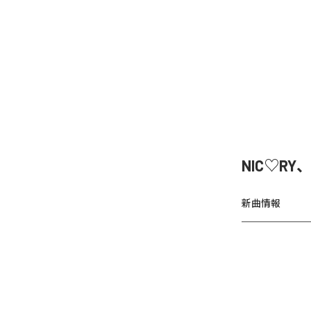
NIC♡RY
新曲情報