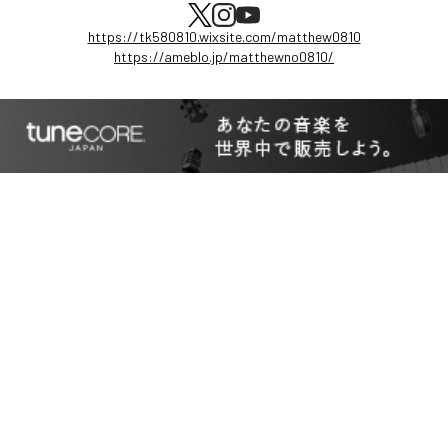
https://tk580810.wixsite.com/matthew0810
https://ameblo.jp/matthewno0810/