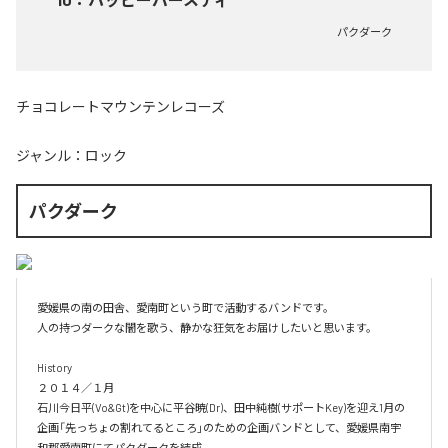
パクダーク
チョコレートマウンテンレコーズ
ジャンル：
ロック
パクダーク
愛媛県の南の田舎、愛南町という町で活動するバンドです。

人の持つダークな闇を歌う、静かな狂気をお届けしたいと思います。

History

２０１４／１月

石川今日平(Vo&Gt)を中心に平谷暁(Dr)、田中純樹(サポートKey)を迎え1月の
企画「先っちょの割れてるところ」のための企画バンドとして、愛媛県南宇
和郡愛南町にてパクダークを結成。
