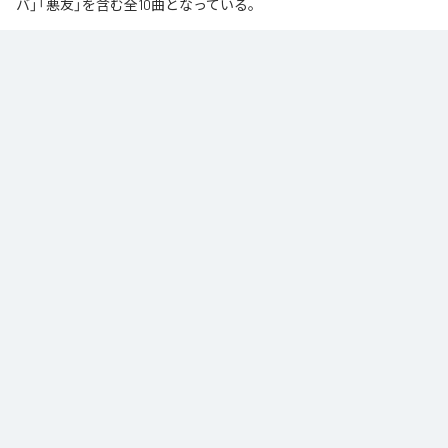
バ」「悪友」を含む全10曲となっている。
なお「
オクルコトバ
」は、
Apple Music
、
Spotify
、
LINE MUSIC
、
YouTube Music
、
Amazon Music Unlimited
などの音楽配信サービスで
聴くことができる。
各配信サービス：
オクルコトバ
1
：
karano
OUTSIDER
2
：
罪を背負え
OUTSIDER
3
：
殴りゃいいさ
OUTSIDER