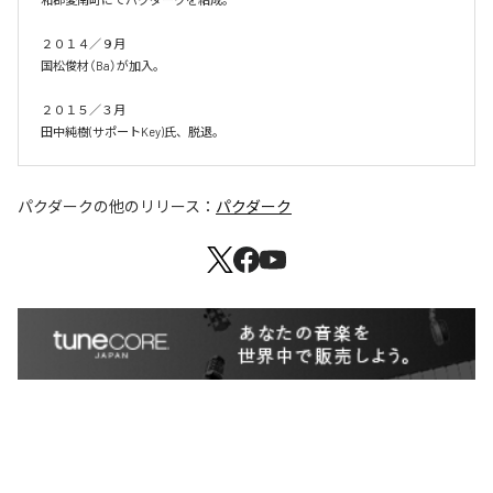
２０１４／９月

国松俊材（Ba）が加入。

２０１５／３月

田中純樹(サポートKey)氏、脱退。
パクダーク
の他のリリース：
パクダーク