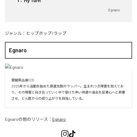
1
：
My Turn
Egnaro
ジャンル：
ヒップホップ/ラップ
Egnaro
愛媛県出身(23)　

2025年から活動を始めた新進気鋭のラッパー。生まれつき障害を抱えてお
り、その障害と向き合っていく中で受けた辛い待遇や過去を反骨心へと昇華
させ、どん底からの成り上がりを目指している。
Egnaro
の他のリリース：
Egnaro