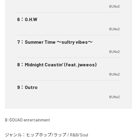
BUNx2
6
：
G.H.W
BUNx2
7
：
Summer Time 〜sultry vibes〜
BUNx2
8
：
Midnight Coastin' (feat. jweeos)
BUNx2
9
：
Outro
BUNx2
B-$QUAD entertainment
ジャンル：
ヒップホップ/ラップ
/
R&B/Soul