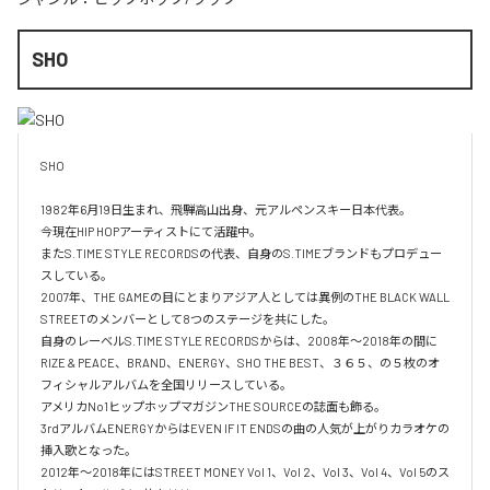
SHO
SHO 

1982年6月19日生まれ、飛騨高山出身、元アルペンスキー日本代表。

今現在HIP HOPアーティストにて活躍中。

またS.TIME STYLE RECORDSの代表、自身のS.TIMEブランドもプロデュー
スしている。

2007年、THE GAMEの目にとまりアジア人としては異例のTHE BLACK WALL 
STREETのメンバーとして8つのステージを共にした。

自身のレーベルS.TIME STYLE RECORDSからは、2008年〜2018年の間に
RIZE & PEACE、BRAND、ENERGY、SHO THE BEST、３６５、の５枚のオ
フィシャルアルバムを全国リリースしている。

アメリカNo1ヒップホップマガジンTHE SOURCEの誌面も飾る。

3rdアルバムENERGYからはEVEN IF IT ENDSの曲の人気が上がりカラオケの
挿入歌となった。

2012年〜2018年にはSTREET MONEY Vol 1、Vol 2、Vol 3、Vol 4、Vol 5のス