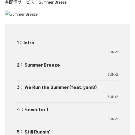
各配信サービス：
Summer Breeze
1
：
Intro
BUNx2
2
：
Summer Breeze
BUNx2
3
：
We Run the Summer (feat. yum8)
BUNx2
4
：
4ever for 1
BUNx2
5
：
Still Runnin'