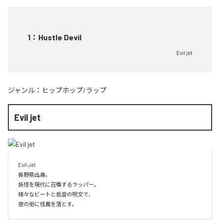
1
：
Hustle Devil
Evil jet
ジャンル：
ヒップホップ/ラップ
Evil jet
Evil Jet

長野県出身。

妖怪を現代に召喚するラッパー。

様々なビートと低音の呪文で、

夜の街に怪異を落とす。