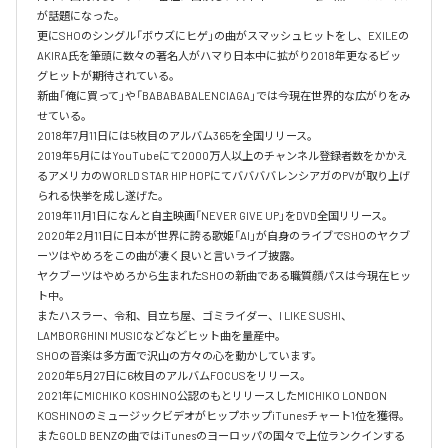
が話題になった。

更にSHOのシングル「ボウズにヒゲ」の曲がスマッシュヒットをし、EXILEの
AKIRA氏を筆頭に数々の著名人がハマり日本中に拡がり2018年更なるビッ
グヒットが期待されている。

新曲「俺に買って」や「BABABABALENCIAGA」では今現在世界的な広がりをみ
せている。

2018年7月11日には5枚目のアルバム365を全国リリース。

2019年5月にはYouTubeにて2000万人以上のチャンネル登録者数をかかえ
るアメリカのWORLD STAR HIP HOPにてババババレンシアガのPVが取り上げ
られる快挙を成し遂げた。

2019年11月1日になんと自主映画「NEVER GIVE UP」をDVD全国リリース。

2020年2月11日に日本が世界に誇る歌姫「AI」が自身のライブでSHOのヤクブ
ーツはやめろをこの曲が凄く良いと言いライブ披露。

ヤクブーツはやめろから生まれたSHOの新曲である職質顔パスは今現在ヒッ
ト中。

またハスラー、令和、目立ち屋、ゴミライダー、I LIKE SUSHI、
LAMBORGHINI MUSICなどなどヒット曲を量産中。

SHOの音楽は多方面で沢山の方々の心を動かしています。

2020年5月27日に6枚目のアルバムFOCUSをリリース。

2021年にMICHIKO KOSHINO公認のもとリリースしたMICHIKO LONDON 
KOSHINOのミュージックビデオがヒップホップiTunesチャート1位を獲得。

またGOLD BENZの曲ではiTunesのヨーロッパの国々で上位ランクインする