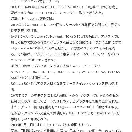
トリートアルバム5枚をリリース。

HUSTLE HARDの曲ではMOBB DEEPのHAVOCと、SHO名義でコラボを成し
遂げアメリカのTHE SOURCEホームページにて取り上げられた。

通算CDセールスは5万枚突破。

2012年には、Youtubeにて365回のフリースタイル動画を公開して世界初の
偉業を成し遂げる。

配信シングルではLive 4 Da Moment、TOKYO TOWERの曲が、アジア人では
珍しく世界で認められるハイセンスな曲となりSHOのオーラが全面的にでて
いるMusic videoが多くの人々を魅了し、多方面のメディアから評価を得
る。その後は、フジテレビ、テレビ東京、MTV、スペースシャワーなどにて
Music videoがオンエアされた。

またSHOのライブパフォーマンスの人気も高く、TYGA、IYAZ、
NEWBOYZ、TRAVIS PORTER、ROSCOE DASH、WE ARE TOONZ、FATMAN 
SCOOPなどと共演をした。

SOULJA BOYとはアジア人初となるフリースタイルセッションを成し遂げ
る。

2015年にブームを巻き起こした「薬物はやめろ」ヤクブーツはやめろの曲が
社会派ラッパーとしてビートたけしのテレビタックルにて取り上げられた。

また、グラミー賞3冠を獲得しているSKRILLEXと2016年に「薬物はやめろ」
を渋谷スクランブル交差点で共演した。SKRILLEXからもSHOのスタイルを
素晴らしいと評価された。

2016年2月10日にはTHE BESTアルバムを全国リリース。

同年、田村淳氏のテレビ番組に出演し、日本中でSHOの唯一無二のスタイル