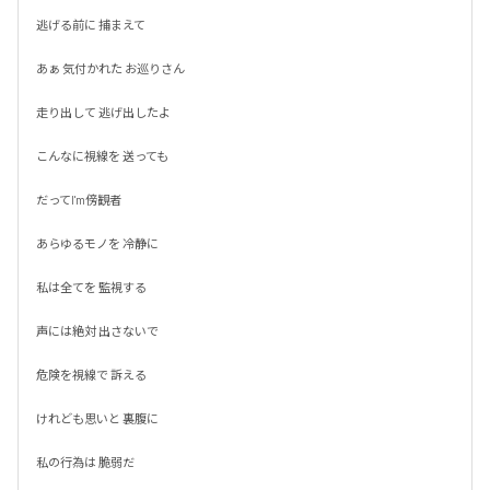
逃げる前に 捕まえて

あぁ 気付かれた お巡りさん

走り出して 逃げ出したよ

こんなに視線を 送っても

だってI'm傍観者

あらゆるモノを 冷静に

私は全てを 監視する

声には絶対 出さないで

危険を視線で 訴える

けれども思いと 裏腹に

私の行為は 脆弱だ
