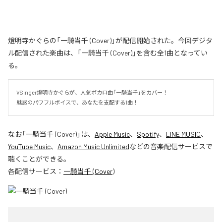
燈明寺かぐらの「一騎当千 (Cover)」が配信開始された。今回デジタ
ル配信された楽曲は、「一騎当千 (Cover)」を含む全1曲となってい
る。
VSinger燈明寺かぐらが、人気ボカロ曲「一騎当千」をカバー！

魅惑のパワフルボイスで、あなたを支配する1曲！
なお「
一騎当千 (Cover)
」は、
Apple Music
、
Spotify
、
LINE MUSIC
、
YouTube Music
、
Amazon Music Unlimited
などの音楽配信サービスで
聴くことができる。
各配信サービス：
一騎当千 (Cover)