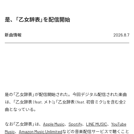
是、「乙女辞表」を配信開始
新曲情報
2026.8.7
是の「乙女辞表」が配信開始された。今回デジタル配信された楽曲
は、「乙女辞表 (feat. メト)」「乙女辞表 (feat. 初音ミク)」を含む全2
曲となっている。
なお「
乙女辞表
」は、
Apple Music
、
Spotify
、
LINE MUSIC
、
YouTube
Music
、
Amazon Music Unlimited
などの音楽配信サービスで聴くこと