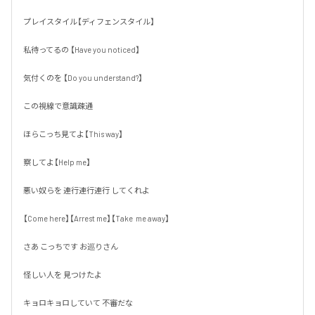
プレイスタイル【ディフェンスタイル】

私待ってるの 【Have you noticed】

気付くのを 【Do you understand?】

この視線で意識疎通

ほらこっち見てよ【This way】

察してよ【Help me】

悪い奴らを 連行連行連行 してくれよ

【Come here】【Arrest me】【Take  me away】

さあ こっちです お巡りさん

怪しい人を 見つけたよ

キョロキョロしていて 不審だな
