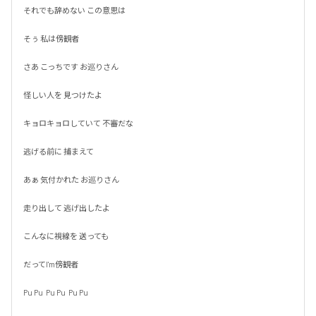
それでも辞めない この意思は

そぅ 私は傍観者

さあ こっちです お巡りさん

怪しい人を 見つけたよ

キョロキョロしていて 不審だな

逃げる前に 捕まえて

あぁ 気付かれた お巡りさん

走り出して 逃げ出したよ

こんなに視線を 送っても

だってI'm傍観者

Pu Pu  Pu Pu  Pu Pu
