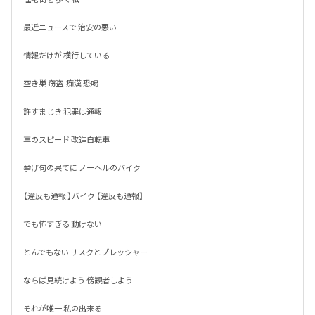
最近ニュースで 治安の悪い

情報だけが 横行している

空き巣 窃盗  痴漢 恐喝

許すまじき 犯罪は通報

車のスピード 改造自転車

挙げ句の果てに ノーヘルのバイク

【違反も通報 】バイク 【違反も通報】

でも怖すぎる 動けない 

とんでもない リスクとプレッシャー

ならば見続けよう 傍観者しよう

それが唯一 私の出来る 
