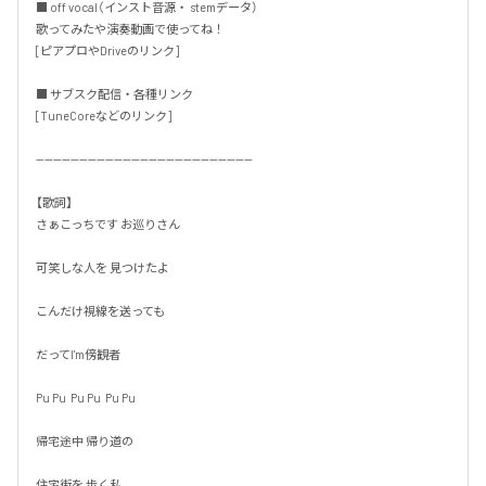
■ off vocal（インスト音源・ stemデータ）

歌ってみたや演奏動画で使ってね！

[ピアプロやDriveのリンク]

■ サブスク配信・各種リンク

[TuneCoreなどのリンク]

--------------------------------------------------

【歌詞】

さぁこっちです お巡りさん

可笑しな人を 見つけたよ

こんだけ視線を送っても

だってI'm傍観者

Pu Pu  Pu Pu  Pu Pu

帰宅途中 帰り道の

住宅街を 歩く私
