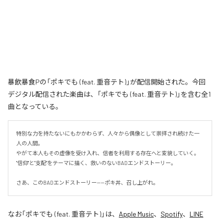
暴飲暴食Pの「ポキでも (feat. 重音テト)」が配信開始された。今回
デジタル配信された楽曲は、「ポキでも (feat. 重音テト)」を含む全1
曲となっている。
特別な力を持たないにもかかわらず、人々から偶像として崇拝され続けた一
人の人間。

やがて本人もその虚像を受け入れ、信者を利用する存在へと変貌していく。

"信仰"と"支配"をテーマに描く、救いのないBADエンドストーリー。

さあ、このBADエンドストーリー——ポキ丼、召し上がれ。
なお「
ポキでも (feat. 重音テト)
」は、
Apple Music
、
Spotify
、
LINE