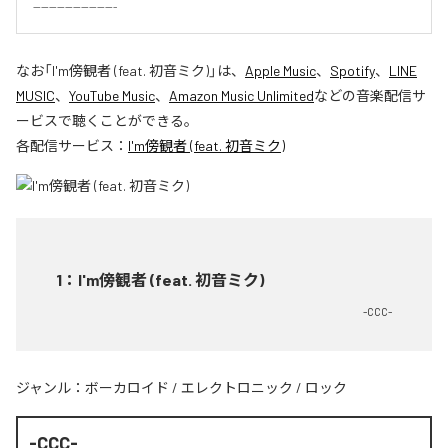
---------------------
なお「
I'm傍観者 (feat. 初音ミク)
」は、
Apple Music
、
Spotify
、
LINE
MUSIC
、
YouTube Music
、
Amazon Music Unlimited
などの音楽配信サ
ービスで聴くことができる。
各配信サービス：
I'm傍観者 (feat. 初音ミク)
1
：
I'm傍観者 (feat. 初音ミク)
-CCC-
ジャンル：
ボーカロイド
/
エレクトロニック
/
ロック
-CCC-