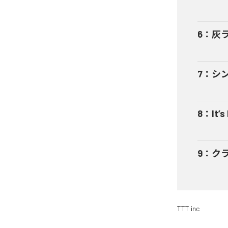
6
：
灰
7
：
シ
8
：
It’s
9
：
ク
TTT inc