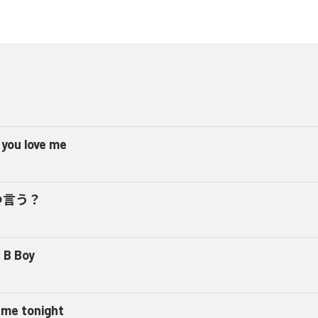
 you love me
つ言う？
 B Boy
l me tonight