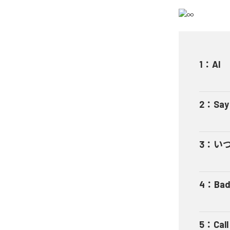
1
：
AI
2
：
Say
3
：
い
4
：
Bad
5
：
Cal