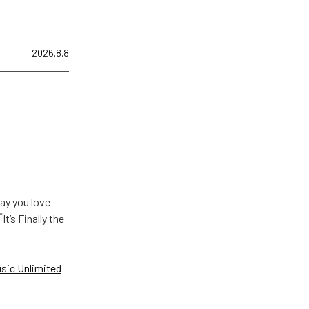
2026.8.8
u love
Finally the
ic Unlimited