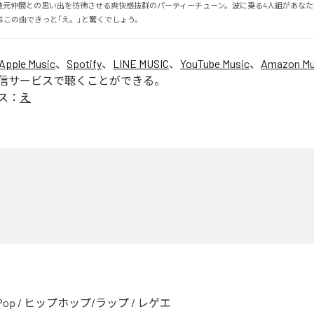
地元仲間との思い出を彷彿させる爽快感抜群のパーティーチューン。波に乗る4人組があな
はこの曲できっと「え。」と驚くでしょう。
Apple Music
、
Spotify
、
LINE MUSIC
、
YouTube Music
、
Amazon Mus
信サービスで聴くことができる。
ス：
え
Pop
/
ヒップホップ/ラップ
/
レゲエ