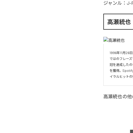
ジャンル：
J-
高瀬統也
1996年11
ではのフレーズ
冠を達成したの
を獲得。Spo
イラルヒットの
高瀬統也
の他