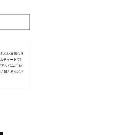
られない高瀬なら
ムチャートで3
アルバムが1位
かに超えるなどバ