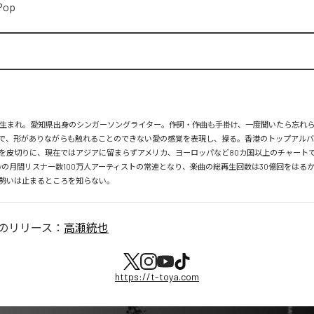
Pop
月26日生まれ。愛知県出身のシンガーソングライター。作詞・作曲も手掛け、一度聞いたら忘れ
で、形がありながらも触れることのできない愛の感覚を表現し、操る。香港のトップアルバ
を皮切りに、現在ではアジアに留まらずアメリカ、ヨーロッパなど80カ国以上のチャートで
tifyの月間リスナー数100万人アーティストの常連となり、楽曲の総再生回数は30億回をはる
勢いは止まるところを知らない。
のリリース：
高瀬統也
https://t-toya.com