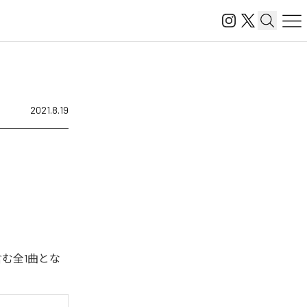
2021.8.19
む全1曲とな