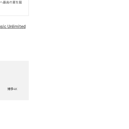
たへ最高の夏を届
ic Unlimited
博多4K