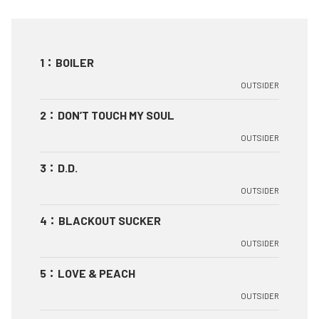
1
：
BOILER
OUTSIDER
2
：
DON’T TOUCH MY SOUL
OUTSIDER
3
：
D.D.
OUTSIDER
4
：
BLACKOUT SUCKER
OUTSIDER
5
：
LOVE & PEACH
OUTSIDER