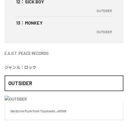
12
：
SICK BOY
OUTSIDER
13
：
MONKEY
OUTSIDER
E.A.S.T. PEACE RECORDS
ジャンル：
ロック
OUTSIDER
Hardcore Punk from Toyohashi, JAPAN