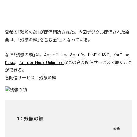
愛希の「残骸の鎖」が配信開始された。今回デジタル配信された楽
曲は、「残骸の鎖」を含む全1曲となっている。
なお「
残骸の鎖
」は、
Apple Music
、
Spotify
、
LINE MUSIC
、
YouTube
Music
、
Amazon Music Unlimited
などの音楽配信サービスで聴くこと
ができる。
各配信サービス：
残骸の鎖
1
：
残骸の鎖
愛希