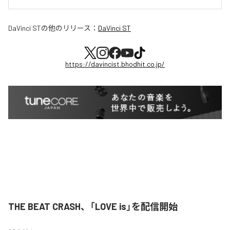
DaVinci ST
の他のリリース：
DaVinci ST
https://davincist.bhodhit.co.jp/
THE BEAT CRASH、「LOVE is」を配信開始