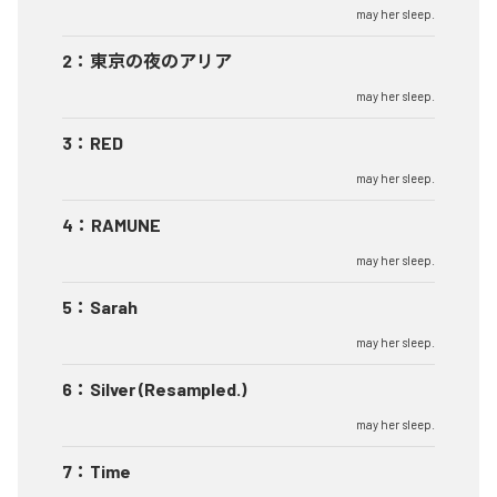
may her sleep.
2
：
東京の夜のアリア
may her sleep.
3
：
RED
may her sleep.
4
：
RAMUNE
may her sleep.
5
：
Sarah
may her sleep.
6
：
Silver (Resampled.)
may her sleep.
7
：
Time