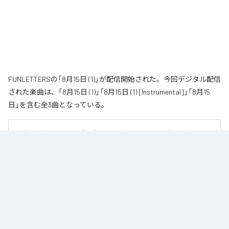
FUNLETTERSの「8月15日 (1)」が配信開始された。今回デジタル配信
された楽曲は、「8月15日 (1)」「8月15日 (1) [Instrumental]」「8月15
日」を含む全3曲となっている。
男女二人組のエレクトロポップユニット〝FUNLETTERS〟が、2021年にリリ
ースした代表曲「8月15日」を新たな解釈で再構築したアンビエント・バージョ
ン「8月15日（1）」をリリース。

猛暑の夜の熱気と、過去への後悔、自己嫌悪、そして拭いきれない感情を描
いた「8月15日」。今作ではFUNLETTERS自身の手によって、より静かで内省
的な世界へと姿を変えた。

ビートやメロディを削ぎ落とし、余白と残響を丁寧に編み上げることで生ま
れた「8月15日（1）」は、あの日の記憶を遠くから見つめ直すような作品。熱帯