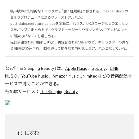
眠い歌声と幻想的なトラックから「聴く睡眠薬」と称される、may her sleep.の
セルフプロデュースによるファーストアルバム。

post-dubstep/future-garageを主軸に、ハウス、UKガラージなどのエッセン
スをポップにまとめ上げ、クラブミュージックやダウンテンポ/アンビエント
に馴染みがなくても楽しめる。

先行公開された1曲目”しずむ”、再録音された"Silver"など、キャラクターの異な
る7曲が詰め込まれ、1枚を通して様々な表情を見せるアルバムとなっている。
なお「
The Sleeping Beauty
」は、
Apple Music
、
Spotify
、
LINE
MUSIC
、
YouTube Music
、
Amazon Music Unlimited
などの音楽配信サ
ービスで聴くことができる。
各配信サービス：
The Sleeping Beauty
1
：
しずむ