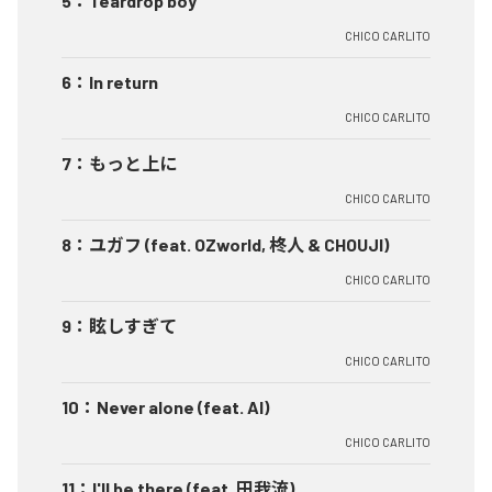
5
：
Teardrop boy
CHICO CARLITO
6
：
In return
CHICO CARLITO
7
：
もっと上に
CHICO CARLITO
8
：
ユガフ (feat. OZworld, 柊人 & CHOUJI)
CHICO CARLITO
9
：
眩しすぎて
CHICO CARLITO
10
：
Never alone (feat. AI)
CHICO CARLITO
11
：
I'll be there (feat. 田我流)