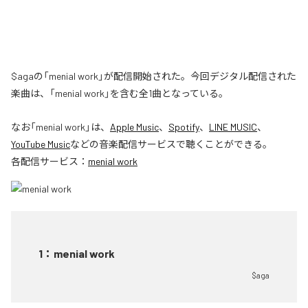
$agaの「menial work」が配信開始された。今回デジタル配信された
楽曲は、「menial work」を含む全1曲となっている。
なお「
menial work
」は、
Apple Music
、
Spotify
、
LINE MUSIC
、
YouTube Music
などの音楽配信サービスで聴くことができる。
各配信サービス：
menial work
1
：
menial work
$aga