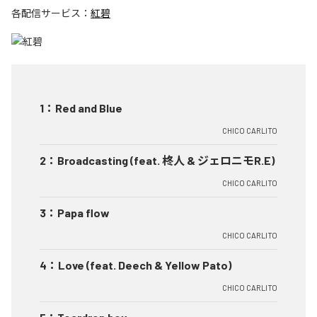
各配信サービス：
紅碧
1
：
Red and Blue
CHICO CARLITO
2
：
Broadcasting (feat. 柊人 & ジェロニモR.E)
CHICO CARLITO
3
：
Papa flow
CHICO CARLITO
4
：
Love (feat. Deech & Yellow Pato)
CHICO CARLITO