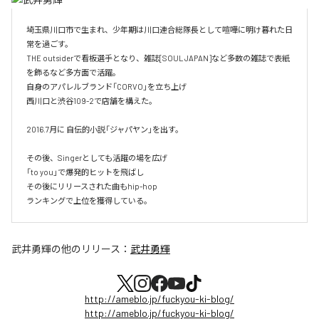
埼玉県川口市で生まれ、少年期は川口連合総隊長として喧嘩に明け暮れた日
常を過ごす。

THE outsiderで看板選手となり、雑誌[SOUL JAPAN]など多数の雑誌で表紙
を飾るなど多方面で活躍。

自身のアパレルブランド「CORVO」を立ち上げ

西川口と渋谷109-2で店舗を構えた。

2016.7月に 自伝的小説「ジャパヤン」を出す。

その後、Singerとしても活躍の場を広げ

「to you」で爆発的ヒットを飛ばし

その後にリリースされた曲もhip-hop

ランキングで上位を獲得している。
武井勇輝
の他のリリース：
武井勇輝
http://ameblo.jp/fuckyou-ki-blog/
http://ameblo.jp/fuckyou-ki-blog/