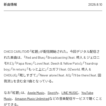
新曲情報
2026.8.10
CHICO CARLITOの「紅碧」が配信開始された。今回デジタル配信さ
れた楽曲は、「Red and Blue」「Broadcasting (feat. 柊人 & ジェロニ
モR.E)」「Papa flow」「Love (feat. Deech & Yellow Pato)」「Teardrop
boy」「In return」「もっと上に」「ユガフ (feat. OZworld, 柊人 &
CHOUJI)」「眩しすぎて」「Never alone (feat. AI)」「I'll be there (feat. 田
我流)」を含む全11曲となっている。
なお「
紅碧
」は、
Apple Music
、
Spotify
、
LINE MUSIC
、
YouTube
Music
、
Amazon Music Unlimited
などの音楽配信サービスで聴くこと
ができる。