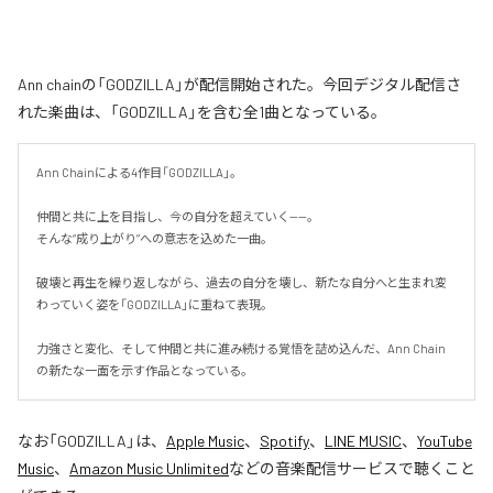
Ann chainの「GODZILLA」が配信開始された。今回デジタル配信さ
れた楽曲は、「GODZILLA」を含む全1曲となっている。
Ann Chainによる4作目「GODZILLA」。

仲間と共に上を目指し、今の自分を超えていく——。

そんな“成り上がり”への意志を込めた一曲。

破壊と再生を繰り返しながら、過去の自分を壊し、新たな自分へと生まれ変
わっていく姿を「GODZILLA」に重ねて表現。

力強さと変化、そして仲間と共に進み続ける覚悟を詰め込んだ、Ann Chain
の新たな一面を示す作品となっている。
なお「
GODZILLA
」は、
Apple Music
、
Spotify
、
LINE MUSIC
、
YouTube
Music
、
Amazon Music Unlimited
などの音楽配信サービスで聴くこと