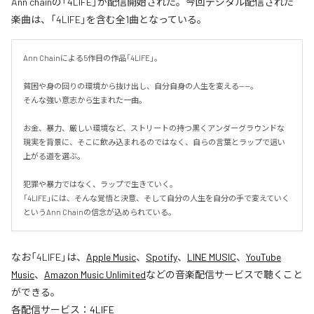
Ann chainの「4LIFE」が配信開始された。今回デジタル配信された
楽曲は、「4LIFE」を含む全1曲となっている。
Ann Chainによる5作目の作品「4LIFE」。

貧困や身の回りの環境から抜け出し、自分自身の人生を変える——。

そんな強い意志から生まれた一曲。

お金、暴力、厳しい環境など、ストリートの持つ黒くアンダーグラウンドな
現実を背景に、そこに飲み込まれるのではなく、自らの言葉とラップで這い
上がる道を選ぶ。

犯罪や暴力ではなく、ラップで生きていく。

「4LIFE」には、そんな覚悟と決意、そして自分の人生を自分の手で変えていく
というAnn Chainの信念が込められている。
なお「
4LIFE
」は、
Apple Music
、
Spotify
、
LINE MUSIC
、
YouTube
Music
、
Amazon Music Unlimited
などの音楽配信サービスで聴くこと
ができる。
各配信サービス：
4LIFE