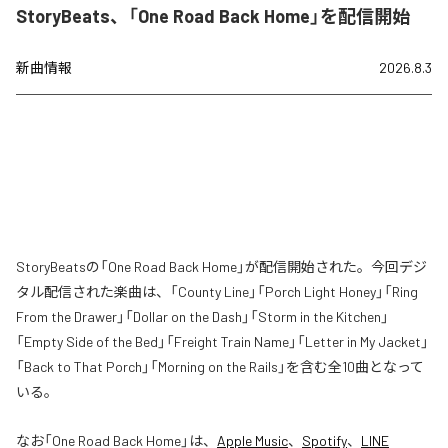
StoryBeats、「One Road Back Home」を配信開始
新曲情報
2026.8.3
StoryBeatsの「One Road Back Home」が配信開始された。今回デジ
タル配信された楽曲は、「County Line」「Porch Light Honey」「Ring
From the Drawer」「Dollar on the Dash」「Storm in the Kitchen」
「Empty Side of the Bed」「Freight Train Name」「Letter in My Jacket」
「Back to That Porch」「Morning on the Rails」を含む全10曲となって
いる。
なお「
One Road Back Home
」は、
Apple Music
、
Spotify
、
LINE