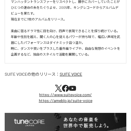
マンハッタントランスファーをリスペクトし、勝手にカバーしていたことが
ひとつの運命の糸をたぐりよせ、2005年、キングレコードからアルバムデ
ビューを果たす。

現在までに7枚のアルバムをリリース。

楽曲に宿るドラマ性に目を向け、四声で表現できることを探り続けている。

年齢や性別を越え、聞く人の心を捉えるパワーが持ち味で、幅広い声域を武
器にしたパフォーマンスはダイナミック且つ温か。

時に、ダンスや笑いをプラスした番外編ライブや、自由な発想のイベントを
企画するなど、独自のスタイルで活動を展開している。
SUITE VOICE
の他のリリース：
SUITE VOICE
https://www.suitevoice.com/
https://ameblo.jp/suite-voice