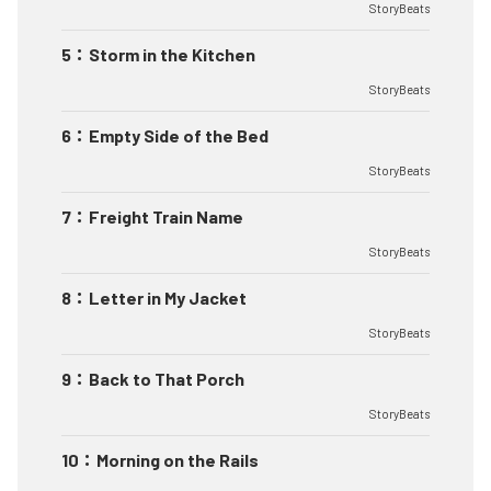
StoryBeats
5
：
Storm in the Kitchen
StoryBeats
6
：
Empty Side of the Bed
StoryBeats
7
：
Freight Train Name
StoryBeats
8
：
Letter in My Jacket
StoryBeats
9
：
Back to That Porch
StoryBeats
10
：
Morning on the Rails