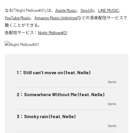
なお「
Night Mellow#01
」は、
Apple Music
、
Spotify
、
LINE MUSIC
、
YouTube Music
、
Amazon Music Unlimited
などの音楽配信サービスで
聴くことができる。
各配信サービス：
Night Mellow#01
1
：
Still can't move on (feat. Nelle)
Genki
2
：
Somewhere Without Me (feat. Nelle)
Genki
3
：
Smoky rain (feat. Nelle)
Genki