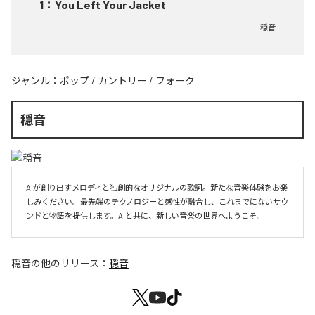
1
：
You Left Your Jacket
穏音
ジャンル：
ポップ
/
カントリー
/
フォーク
穏音
AIが創り出すメロディと独創的なオリジナルの歌詞。新たな音楽体験をお楽
しみください。最先端のテクノロジーと感性が融合し、これまでにないサウ
ンドと物語を提供します。AIと共に、新しい音楽の世界へようこそ。
穏音
の他のリリース：
穏音