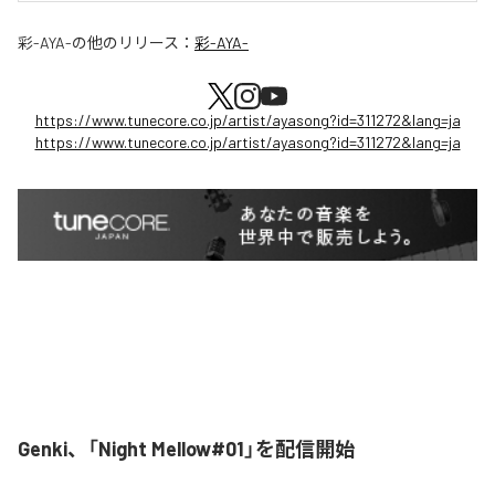
彩-AYA-
の他のリリース：
彩-AYA-
https://www.tunecore.co.jp/artist/ayasong?id=311272&lang=ja
https://www.tunecore.co.jp/artist/ayasong?id=311272&lang=ja
Genki、「Night Mellow#01」を配信開始