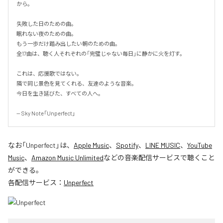
から。

失敗した日のための曲。

眠れない夜のための曲。

もう一歩だけ踏み出したい朝のための曲。

全17曲は、聴く人それぞれの「完璧じゃない毎日」に静かに火を灯す。

これは、応援歌ではない。

隣で同じ景色を見てくれる、友達のような音楽。

今日を生き延びた、すべての人へ。

-- Sky Note「Unperfect」
なお「
Unperfect
」は、
Apple Music
、
Spotify
、
LINE MUSIC
、
YouTube
Music
、
Amazon Music Unlimited
などの音楽配信サービスで聴くこと
ができる。
各配信サービス：
Unperfect