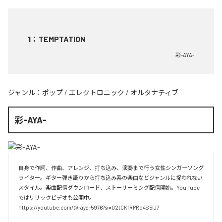
1
：
TEMPTATION
彩-AYA-
ジャンル：
ポップ
/
エレクトロニック
/
オルタナティブ
彩-AYA-
自身で作詞、作曲、アレンジ、打ち込み、演奏まで行う女性シンガーソング
ライター。ギター弾き語りから打ち込み系の楽曲などジャンルに捉われない
スタイル。楽曲配信ダウンロード、ストーリーミング配信開始。YouTube
ではリリックビデオも公開中。

https://youtube.com/@-aya-5976?si=02tCKfRPRq4S5lJ7