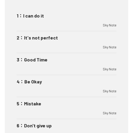
1
：
I can do it
Sky Note
2
：
It's not perfect
Sky Note
3
：
Good Time
Sky Note
4
：
Be Okay
Sky Note
5
：
Mistake
Sky Note
6
：
Don't give up