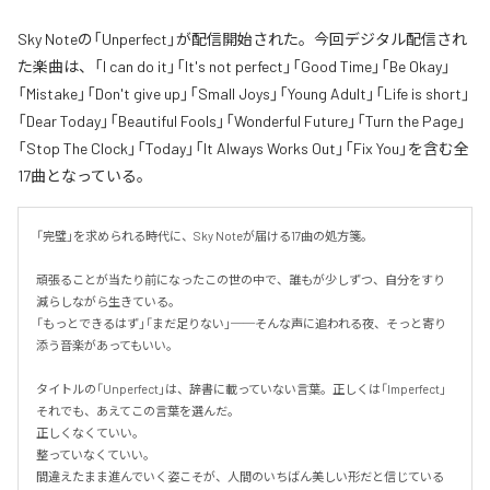
Sky Noteの「Unperfect」が配信開始された。今回デジタル配信され
た楽曲は、「I can do it」「It's not perfect」「Good Time」「Be Okay」
「Mistake」「Don't give up」「Small Joys」「Young Adult」「Life is short」
「Dear Today」「Beautiful Fools」「Wonderful Future」「Turn the Page」
「Stop The Clock」「Today」「It Always Works Out」「Fix You」を含む全
17曲となっている。
「完璧」を求められる時代に、Sky Noteが届ける17曲の処方箋。

頑張ることが当たり前になったこの世の中で、誰もが少しずつ、自分をすり
減らしながら生きている。

「もっとできるはず」「まだ足りない」──そんな声に追われる夜、そっと寄り
添う音楽があってもいい。

タイトルの「Unperfect」は、辞書に載っていない言葉。正しくは「Imperfect」
それでも、あえてこの言葉を選んだ。

正しくなくていい。

整っていなくていい。

間違えたまま進んでいく姿こそが、人間のいちばん美しい形だと信じている