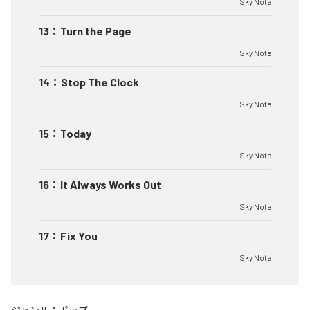
Sky Note
13
：
Turn the Page
Sky Note
14
：
Stop The Clock
Sky Note
15
：
Today
Sky Note
16
：
It Always Works Out
Sky Note
17
：
Fix You
Sky Note