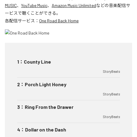
MUSIC
、
YouTube Music
、
Amazon Music Unlimited
などの音楽配信サ
ービスで聴くことができる。
各配信サービス：
One Road Back Home
1
：
County Line
StoryBeats
2
：
Porch Light Honey
StoryBeats
3
：
Ring From the Drawer
StoryBeats
4
：
Dollar on the Dash