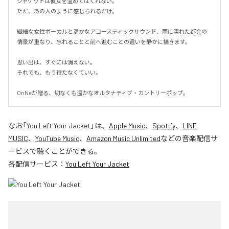
ジャケットは彼女を温めてはくれない。

ただ、あの人のように感じられるだけ。

繊細な女性ボーカルと温かなアコースティックサウンド、雨に濡れた都会の
情景が重なり、忘れることと前へ進むことの違いを静かに描きます。

思い出は、すぐには消えない。

それでも、もう待たなくていい。

OnNeが贈る、切なくも温かなオルタナティブ・カントリーポップ。
なお「
You Left Your Jacket
」は、
Apple Music
、
Spotify
、
LINE
MUSIC
、
YouTube Music
、
Amazon Music Unlimited
などの音楽配信サ
ービスで聴くことができる。
各配信サービス：
You Left Your Jacket