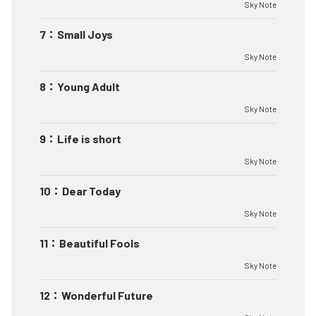
Sky Note
7
：
Small Joys
Sky Note
8
：
Young Adult
Sky Note
9
：
Life is short
Sky Note
10
：
Dear Today
Sky Note
11
：
Beautiful Fools
Sky Note
12
：
Wonderful Future