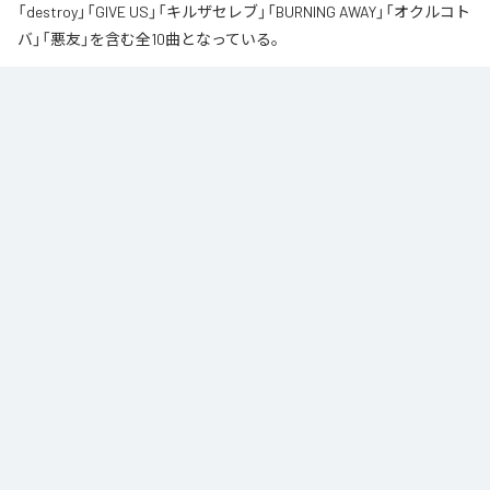
「destroy」「GIVE US」「キルザセレブ」「BURNING AWAY」「オクルコト
バ」「悪友」を含む全10曲となっている。
なお「
オクルコトバ
」は、
Apple Music
、
Spotify
、
LINE MUSIC
、
YouTube Music
、
Amazon Music Unlimited
などの音楽配信サービスで
聴くことができる。
各配信サービス：
オクルコトバ
1
：
karano
OUTSIDER
2
：
罪を背負え
OUTSIDER
3
：
殴りゃいいさ