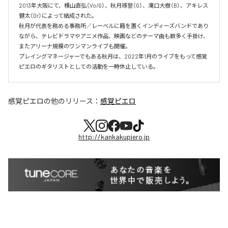
2013年大阪にて、横山直弘（Vo/G）、秋月琢登（G）、滝口大樹（B）、アキレス
健太（Dr）によって結成された。

秋月が代表を務める事務所／レーベルに籍を置くインディーズバンドであり
ながら、テレビドラマやアニメ作品、映画などのテーマ曲も数多く手掛け、
またアリーナ規模のワンマンライブも開催。

プレイングマネージャーでもある秋月は、2022年1月のライブをもって感覚
ピエロのギタリストとしての活動を一時休止している。
感覚ピエロ
の他のリリース：
感覚ピエロ
http://kankakupiero.jp