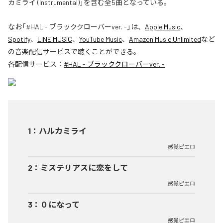
カミライ (Instrumental)」を含む全5曲となっている。
なお「
#HAL - ブラッククローバーver. -
」は、
Apple Music
、
Spotify
、
LINE MUSIC
、
YouTube Music
、
Amazon Music Unlimited
など
の音楽配信サービスで聴くことができる。
各配信サービス：
#HAL - ブラッククローバーver. -
1
：
ハルカミライ
感覚ピエロ
2
：
ミステリアスに恋をして
感覚ピエロ
3
：
０になって
感覚ピエロ