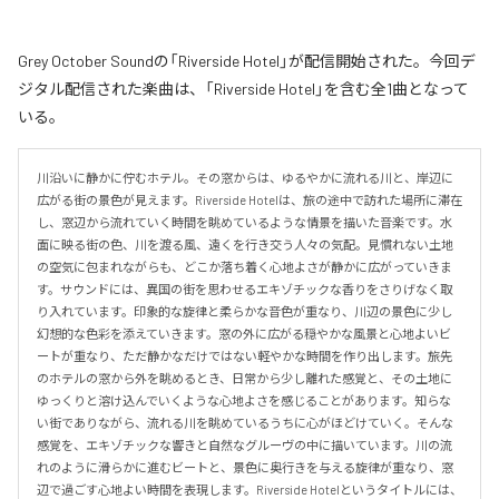
Grey October Soundの「Riverside Hotel」が配信開始された。今回デ
ジタル配信された楽曲は、「Riverside Hotel」を含む全1曲となって
いる。
川沿いに静かに佇むホテル。その窓からは、ゆるやかに流れる川と、岸辺に
広がる街の景色が見えます。Riverside Hotelは、旅の途中で訪れた場所に滞在
し、窓辺から流れていく時間を眺めているような情景を描いた音楽です。水
面に映る街の色、川を渡る風、遠くを行き交う人々の気配。見慣れない土地
の空気に包まれながらも、どこか落ち着く心地よさが静かに広がっていきま
す。サウンドには、異国の街を思わせるエキゾチックな香りをさりげなく取
り入れています。印象的な旋律と柔らかな音色が重なり、川辺の景色に少し
幻想的な色彩を添えていきます。窓の外に広がる穏やかな風景と心地よいビ
ートが重なり、ただ静かなだけではない軽やかな時間を作り出します。旅先
のホテルの窓から外を眺めるとき、日常から少し離れた感覚と、その土地に
ゆっくりと溶け込んでいくような心地よさを感じることがあります。知らな
い街でありながら、流れる川を眺めているうちに心がほどけていく。そんな
感覚を、エキゾチックな響きと自然なグルーヴの中に描いています。川の流
れのように滑らかに進むビートと、景色に奥行きを与える旋律が重なり、窓
辺で過ごす心地よい時間を表現します。Riverside Hotelというタイトルには、