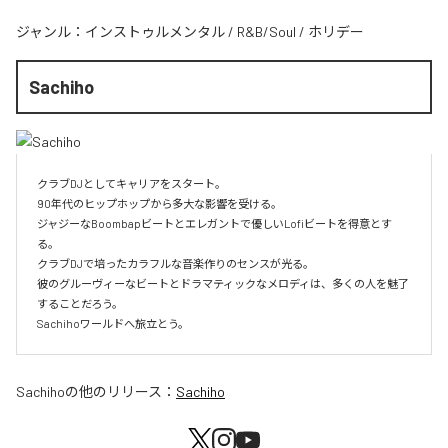
ジャンル：
インストゥルメンタル
/
R&B/Soul
/
ホリデー
Sachiho
クラブDJとしてキャリアをスタート。

90年代のヒップホップから多大な影響を受ける。

ジャジーなBoombapビートとエレガントで優しいLofiビートを得意とす
る。

クラブDJで培ったカラフルな音楽作りのセンスが光る。

彼のグルーヴィーなビートとドラマティックなメロディは、多くの人を魅了
することだろう。

Sachihoワールドへ旅立とう。
Sachiho
の他のリリース：
Sachiho