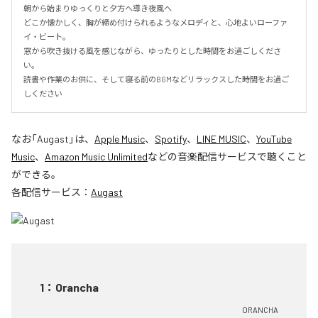
朝から始まりゆっくりと夕方へ導き夜風へ

どこか懐かしく、胸が締め付けられるようなメロディと、心地よいローファ
イ・ビート。

窓から吹き抜ける風を感じながら、ゆったりとした時間をお過ごしくださ
い。

読書や作業のお供に、そして寝る前のBGMなどリラックスした時間をお過ご
しください
なお「
Augast
」は、
Apple Music
、
Spotify
、
LINE MUSIC
、
YouTube
Music
、
Amazon Music Unlimited
などの音楽配信サービスで聴くこと
ができる。
各配信サービス：
Augast
1
：
Orancha
ORANCHA