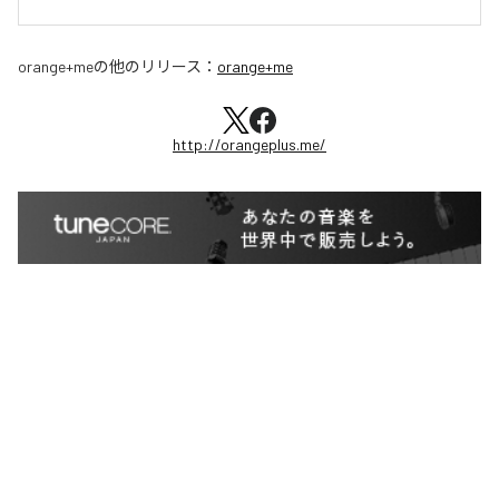
orange+me
の他のリリース：
orange+me
http://orangeplus.me/