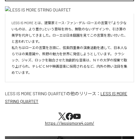
LESS IS MORE とは、建築家ミース･ファン･デル･ローエの言葉で「より少な
いものは、より豊か」という意味を持ち、無駄のないデザインや、引き算の
美学を代弁してきました。ローエは日本庭園を見てこの言葉を思い付いた、
と言われています。

私たちはローエの言葉を念頭に、弦楽四重奏の演奏活動を通して、日本人な
らではの美意識や、熊野の魅力を世界に発信しようとしています。 クラシ
ック、ジャズ、ロックを融合させた独創的な音楽は、ＮＹの大学の授業で取
り上げられ、テレビＣＭや映画音楽に採用されるなど、内外の熱い注目を集
めています。
LESS IS MORE STRING QUARTET
の他のリリース：
LESS IS MORE
STRING QUARTET
https://lessismore4.com/