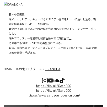
日本の音楽家

南米、カリビアン、キューバ などのラテン音楽をビートに落とし込み、繊
細で綺麗めなチルビートが特徴的。

音楽2nd Albumである"Mentatea"がSpotifyなどのストリーミングサービス
により

海外でのリスナーを獲得し総再生数が500万再生以上。

その中でも"KURUMI"は120万再生されている。

以後、国内外のアーティストのプロデュースやRemixなどを行い、広告や地
上波の音楽も手がける。
ORANCHA
の他のリリース：
ORANCHA
https://lit.link/Sato000
https://lit.link/Sato000
https://www.satosounddesign.com/