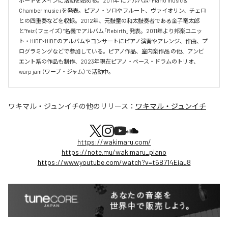
ポートをメインに活動を始める。2011年 にアルバム「Piano music & 
Chamber music」を発表。ピアノ・ソロやフルート、ヴァイオリン、チェロ
との四重奏などを収録。2012年、元鼓童の和太鼓奏者である金子竜太郎 
と”feiz（フェイズ）”名義でアルバム「Rebirth」発表。2011年より邦楽ユニッ
ト・HIDE×HIDEのアルバムやコンサートにピアノ演奏やアレンジ、作曲、プ
ログラミングなどで参加している。ピアノ作品、室内楽作品 の他、アンビ
エント系の作品も制作、2023年現在ピアノ・ベース・ドラムのトリオ、
warp jam（ワープ・ジャム）で活動中。
ワキマル・ジュンイチ
の他のリリース：
ワキマル・ジュンイチ
https://wakimaru.com/
https://note.mu/wakimaru_piano
https://www.youtube.com/watch?v=t6B714Eiau8