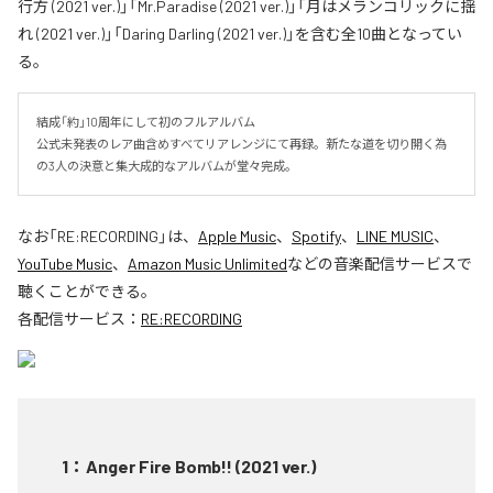
行方 (2021 ver.)」「Mr.Paradise (2021 ver.)」「月はメランコリックに揺
れ (2021 ver.)」「Daring Darling (2021 ver.)」を含む全10曲となってい
る。
結成「約」10周年にして初のフルアルバム

公式未発表のレア曲含めすべてリアレンジにて再録。新たな道を切り開く為
の3人の決意と集大成的なアルバムが堂々完成。
なお「
RE:RECORDING
」は、
Apple Music
、
Spotify
、
LINE MUSIC
、
YouTube Music
、
Amazon Music Unlimited
などの音楽配信サービスで
聴くことができる。
各配信サービス：
RE:RECORDING
1
：
Anger Fire Bomb!! (2021 ver.)