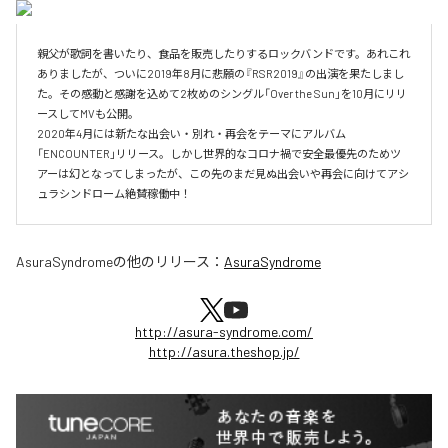
親父が歌詞を書いたり、食品を販売したりするロックバンドです。あれこれ
ありましたが、ついに2019年8月に悲願の『RSR2019』の出演を果たしまし
た。その感動と感謝を込めて2枚めのシングル「Over the Sun」を10月にリリ
ースしてMVも公開。

2020年4月には新たな出会い・別れ・再会をテーマにアルバム
「ENCOUNTER」リリース。しかし世界的なコロナ禍で安全最優先のためツ
アーは幻となってしまったが、この先のまだ見ぬ出会いや再会に向けてアシ
ュラシンドローム絶賛稼働中！
AsuraSyndrome
の他のリリース：
AsuraSyndrome
http://asura-syndrome.com/
http://asura.theshop.jp/