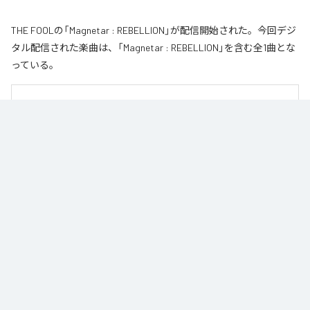
THE FOOLの「Magnetar : REBELLION」が配信開始された。今回デジ
タル配信された楽曲は、「Magnetar : REBELLION」を含む全1曲とな
っている。
■ CONCEPT

An isolated Magnetar in the dark.

Two lonely stars collide and merge, drawn together in an interactive love—a 
final rendezvous inside the black hole.

（訳：暗闇に孤立する星、マグネター。

ふたつの孤独な星が惹かれ合い、融合する。相互作用の愛（Interactive Love）
を抱き、ブラックホールの中での最終ランデブーへ。）
なお「
Magnetar : REBELLION
」は、
Apple Music
、
Spotify
、
LINE
MUSIC
、
YouTube Music
、
Amazon Music Unlimited
などの音楽配信サ
ービスで聴くことができる。
各配信サービス：
Magnetar : REBELLION