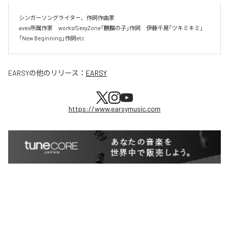
シンガーソングライター、作詞作曲家

avex所属作家　works/SexyZone「麒麟の子」作詞　伊藤千晃「ツキミキミ」
「New Beginning」作詞etc
EARSY
の他のリリース：
EARSY
https://www.earsymusic.com