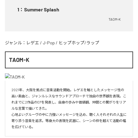
1
：
Summer Splash
TAOM-K
ジャンル：
レゲエ
/
J-Pop
/
ヒップホップ/ラップ
TAOM-K
2021年、大阪を拠点に音楽活動を開始。レゲエを軸としたメッセージ性の
高い楽曲と、ジャンルレスなサウンドアプローチで独自の世界観を表現。こ
れまでに2作品のEPを発表し、自身の歩みや価値観、仲間との繋がりをリア
ルな言葉で描いてきた。

心地よいグルーヴの中に力強いメッセージを込め、聴く人それぞれの人生に
寄り添う音楽を追求。等身大の表現を武器に、シーンの枠を越えて活動の幅