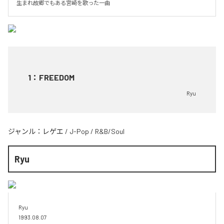
生まれ故郷でもある宮崎を歌った一曲
1
：
FREEDOM
Ryu
ジャンル：
レゲエ
/
J-Pop
/
R&B/Soul
Ryu
Ryu

1993.08.07
