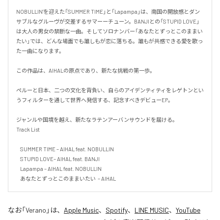
NOBULLIN'を迎えた「SUMMER TIME」と「Lapampa」は、南国の開放感とダン
サブルなグルーヴが交差するサマーーチューン。BANJIとの「STUPID LOVE」
は大人の男女の禁断な一曲。そしてソロナンバー「あなたとずっとこのままい
たい」では、どんな場面でも誰しもが恋に落ちる。誰もが共感できる愛を歌っ
た一曲になります。

この作品は、AIHALの原点であり、新たな挑戦の第一歩。

ペルーと日本、二つの文化を背負い、自らのアイデンティティをレゲトンとい
うフィルターを通して世界へ発信する、記念すべきデビューEP。

ジャンルや国境を越え、新たなラテンアーバンサウンドを届ける。

Track List

    SUMMER TIME – AIHAL feat. NOBULLIN

    STUPID LOVE– AIHAL feat. BANJI

    Lapampa – AIHAL feat. NOBULLIN

    あなたとずっとこのままいたい  – AIHAL
なお「
Verano
」は、
Apple Music
、
Spotify
、
LINE MUSIC
、
YouTube