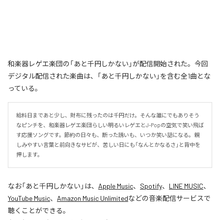
和楽器レゲエ楽団の「あと千円しかない」が配信開始された。今回
デジタル配信された楽曲は、「あと千円しかない」を含む全1曲とな
っている。
給料日まであと少し、財布に残ったのは千円だけ。そんな誰にでもありそう
なピンチを、和楽器レゲエ楽団らしい明るいレゲエとJ-Popの空気で笑い飛ば
す応援ソングです。節約の日々も、断った誘いも、いつか笑い話になる。親
しみやすい言葉と前向きなサビが、苦しい日にも「なんとかなるさ」と背中を
押します。
なお「
あと千円しかない
」は、
Apple Music
、
Spotify
、
LINE MUSIC
、
YouTube Music
、
Amazon Music Unlimited
などの音楽配信サービスで
聴くことができる。