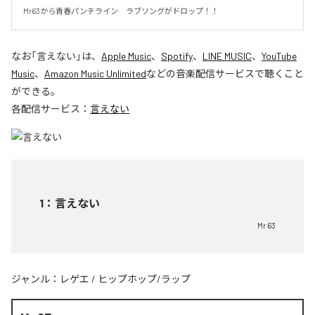
Mr63から青春パンチライン　ラブソングがドロップ！！
なお「
言えない
」は、
Apple Music
、
Spotify
、
LINE MUSIC
、
YouTube
Music
、
Amazon Music Unlimited
などの音楽配信サービスで聴くこと
ができる。
各配信サービス：
言えない
1
：
言えない
Mr 63
ジャンル：
レゲエ
/
ヒップホップ/ラップ