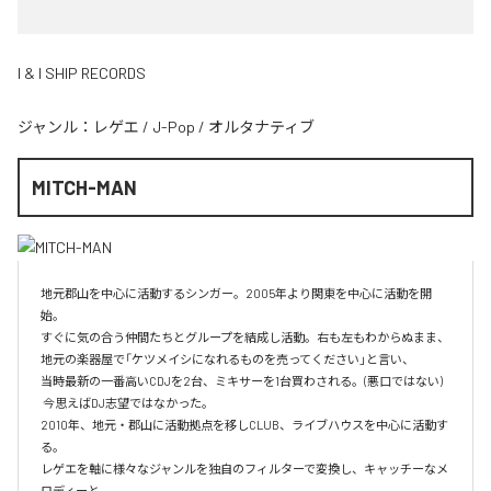
I & I SHIP RECORDS
ジャンル：
レゲエ
/
J-Pop
/
オルタナティブ
MITCH-MAN
地元郡山を中心に活動するシンガー。2005年より関東を中心に活動を開
始。

すぐに気の合う仲間たちとグループを結成し活動。右も左もわからぬまま、
地元の楽器屋で「ケツメイシになれるものを売ってください」と言い、

当時最新の一番高いCDJを2台、ミキサーを1台買わされる。(悪口ではない)  
 今思えばDJ志望ではなかった。

2010年、地元・郡山に活動拠点を移しCLUB、ライブハウスを中心に活動す
る。

レゲエを軸に様々なジャンルを独自のフィルターで変換し、キャッチーなメ
ロディーと
