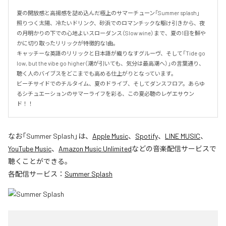
夏の開放感と高揚感を詰め込んだ極上のサマーチューン「Summer splash」

照りつく太陽、冷たいドリンク、砂浜でのロマンチックな駆け引きから、夜
の月明かりの下での心地よいスローダンス（Slow wine）まで、夏の1日を鮮や
かに切り取ったリリックが特徴的な1曲。

キャッチーな英語のリリックと日本語が織りなすグルーヴ、そして「Tide go 
low, but the vibe go higher（潮が引いても、気分は最高潮へ）」の言葉通り、
聴く人のバイブスをどこまでも高める仕上がりとなっています。

ビーチサイドでのチルタイム、夏のドライブ、そしてダンスフロア。あらゆ
るシチュエーションのサマーライフを彩る、この夏必聴のレゲエサウン
ド！！
なお「
Summer Splash
」は、
Apple Music
、
Spotify
、
LINE MUSIC
、
YouTube Music
、
Amazon Music Unlimited
などの音楽配信サービスで
聴くことができる。
各配信サービス：
Summer Splash