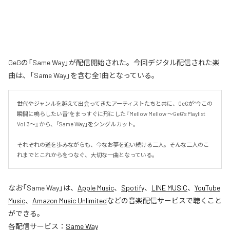
GeGの「Same Way」が配信開始された。今回デジタル配信された楽
曲は、「Same Way」を含む全1曲となっている。
世代やジャンルを越えて出会ってきたアーティストたちと共に、GeGが“今この
瞬間に鳴らしたい音”をまっすぐに形にした『Mellow Mellow ～GeG’s Playlist 
Vol.3～』から、「Same Way」をシングルカット。

それぞれの道を歩みながらも、今なお夢を追い続ける二人。そんな二人のこ
れまでとこれからをつなぐ、大切な一曲となっている。
なお「
Same Way
」は、
Apple Music
、
Spotify
、
LINE MUSIC
、
YouTube
Music
、
Amazon Music Unlimited
などの音楽配信サービスで聴くこと
ができる。
各配信サービス：
Same Way