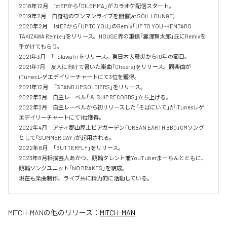
2018年12月　1stEPから「DILEMMA」がカラオケ配信スタート。

2019年2月　自身初のワンマンライブを開催(at SOiL LOUNGE)

2020年2月　1stEPから「UP TO YOU」のRemix「UP TO YOU -KENTARO 
TAKIZAWA Remix-」をリリース。HOUSE界の重鎮「瀧澤賢太郎」氏にRemixを
手がけてもらう。

2021年3月　「Talawah」をリリース。東日本大震災から10年の節目。

2021年7月　友人に向けて書いた楽曲「Cheers」をリリース。同楽曲が
iTunesレゲエデイリーチャートにて3位を獲得。

2021年12月　「STAND UP SOLDIERS」をリリース。

2022年3月　自主レーベル「I&I SHIP RECORDS」立ち上げる。

2022年3月　自主レーベルから初リリースした「そばにいて」がiTunesレゲ
エデイリーチャートにて1位獲得。

2022年4月　アティ郡山屋上ビアガーデン「URBAN EARTH BBQ」CMソング
として「SUMMER DAY」が起用される。

2022年8月　「BUTTERFLY」をリリース。

2023年8月相撲芸人あかつ、競輪タレント兼YouTuberまーちんとともに、
競輪ソングユニット「NO BRAKES」を結成。

現在も楽曲制作、ライブ共に精力的に活動している。
MITCH-MAN
の他のリリース：
MITCH-MAN