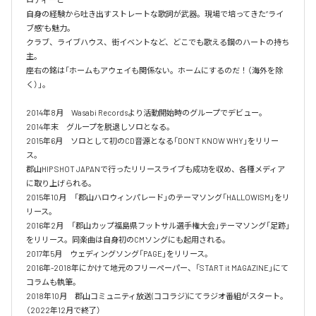
自身の経験から吐き出すストレートな歌詞が武器。現場で培ってきた”ライ
ブ感”も魅力。

クラブ、ライブハウス、街イベントなど、どこでも歌える鋼のハートの持ち
主。

座右の銘は「ホームもアウェイも関係ない。ホームにするのだ！（海外を除
く）」。

2014年8月　Wasabi Recordsより活動開始時のグループでデビュー。

2014年末　グループを脱退しソロとなる。

2015年6月　ソロとして初のCD音源となる「DON’T KNOW WHY」をリリー
ス。

郡山HIP SHOT JAPANで行ったリリースライブも成功を収め、各種メディア
に取り上げられる。

2015年10月　「郡山ハロウィンパレード」のテーマソング「HALLOWISM」をリ
リース。

2016年2月　「郡山カップ福島県フットサル選手権大会」テーマソング「足跡」
をリリース。同楽曲は自身初のCMソングにも起用される。

2017年5月　ウェディングソング「PAGE」をリリース。

2016年-2018年にかけて地元のフリーペーパー、「START it MAGAZINE」にて
コラムも執筆。

2018年10月　郡山コミュニティ放送(ココラジ)にてラジオ番組がスタート。
（2022年12月で終了）
