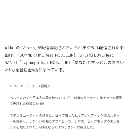
AIHALの「Verano」が配信開始された。今回デジタル配信された楽
曲は、「SUMMER TIME (feat. NOBULLIN)」「STUPID LOVE (feat.
BANJI)」「Lapampa (feat. NOBULLIN)」「あなたとずっとこのままい
たい」を含む全4曲となっている。
AIHAL 1st EP リリース説明文

ペルー人の父と日本人の母を持つAIHALが、自身のルーツとカルチャーを音楽
で表現した待望の1st EP。

ラテンミュージックの熱量と、日本で培ったヒップホップ・レゲエカルチャ
ーを融合し、レゲトンを軸にアフロビーツ、レゲエ、ヒップホップのエッセ
ンスを取り入れた、AIHALならではのサウンドが完成した。
