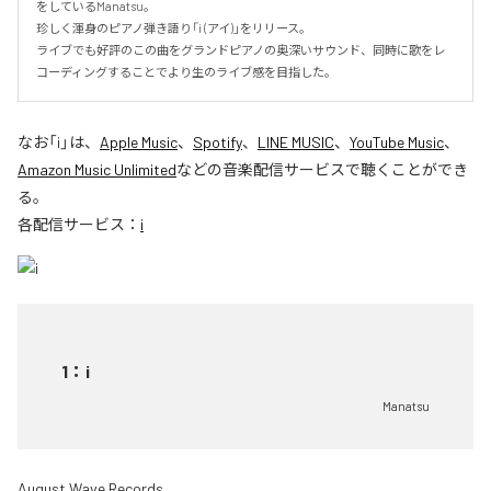
をしているManatsu。

珍しく渾身のピアノ弾き語り「i (アイ)」をリリース。

ライブでも好評のこの曲をグランドピアノの奥深いサウンド、同時に歌をレ
コーディングすることでより生のライブ感を目指した。
なお「
i
」は、
Apple Music
、
Spotify
、
LINE MUSIC
、
YouTube Music
、
Amazon Music Unlimited
などの音楽配信サービスで聴くことができ
る。
各配信サービス：
i
1
：
i
Manatsu
August Wave Records