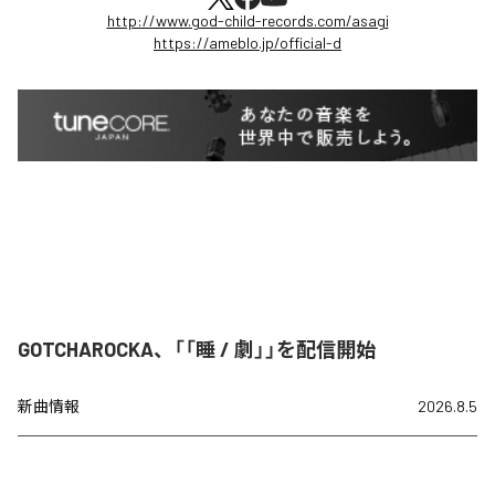
http://www.god-child-records.com/asagi
https://ameblo.jp/official-d
GOTCHAROCKA、「「睡 / 劇」」を配信開始
新曲情報
2026.8.5