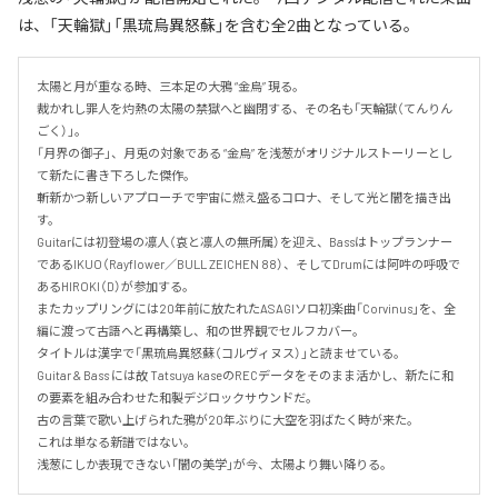
は、「天輪獄」「黒琉烏異怒蘇」を含む全2曲となっている。
太陽と月が重なる時、三本足の大鴉 “金烏” 現る。

裁かれし罪人を灼熱の太陽の禁獄へと幽閉する、その名も「天輪獄（てんりん
ごく）」。

「月界の御子」、月兎の対象である “金烏” を浅葱がオリジナルストーリーとし
て新たに書き下ろした傑作。

斬新かつ新しいアプローチで宇宙に燃え盛るコロナ、そして光と闇を描き出
す。

Guitarには初登場の凛人（哀と凛人の無所属）を迎え、Bassはトップランナー
であるIKUO（Rayflower／BULL ZEICHEN 88）、そしてDrumには阿吽の呼吸で
あるHIROKI（D）が参加する。

またカップリングには20年前に放たれたASAGIソロ初楽曲「Corvinus」を、全
編に渡って古語へと再構築し、和の世界観でセルフカバー。

タイトルは漢字で「黒琉烏異怒蘇（コルヴィヌス）」と読ませている。

Guitar & Bass には故 Tatsuya kaseのRECデータをそのまま活かし、新たに和
の要素を組み合わせた和製デジロックサウンドだ。

古の言葉で歌い上げられた鴉が20年ぶりに大空を羽ばたく時が来た。

これは単なる新譜ではない。

浅葱にしか表現できない「闇の美学」が今、太陽より舞い降りる。