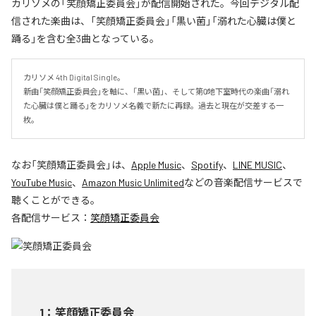
カリソメの「笑顔矯正委員会」が配信開始された。今回デジタル配
信された楽曲は、「笑顔矯正委員会」「黒い菌」「溺れた心臓は僕と
踊る」を含む全3曲となっている。
カリソメ 4th Digital Single。

新曲「笑顔矯正委員会」を軸に、「黒い菌」、そして第0̸地下室時代の楽曲「溺れ
た心臓は僕と踊る」をカリソメ名義で新たに再録。過去と現在が交差する一
枚。
なお「
笑顔矯正委員会
」は、
Apple Music
、
Spotify
、
LINE MUSIC
、
YouTube Music
、
Amazon Music Unlimited
などの音楽配信サービスで
聴くことができる。
各配信サービス：
笑顔矯正委員会
1
：
笑顔矯正委員会