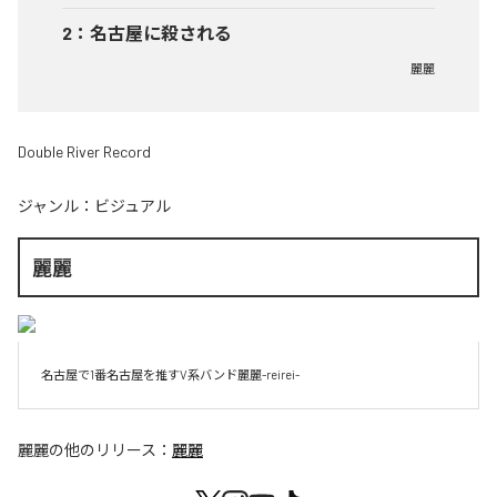
2
：
名古屋に殺される
麗麗
Double River Record
ジャンル：
ビジュアル
麗麗
名古屋で1番名古屋を推すV系バンド麗麗-reirei-
麗麗
の他のリリース：
麗麗