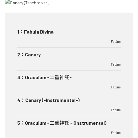
1
：
Fabula Divina
Fatüm
2
：
Canary
Fatüm
3
：
Oraculum -二重神託-
Fatüm
4
：
Canary (-Instrumental-)
Fatüm
5
：
Oraculum -二重神託 - (Instrumental)
Fatüm