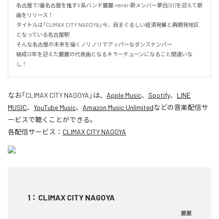
名古屋で1番名古屋を推すV系バンド麗麗-reirei-新メンバー夢呂(Gt)を迎えて新
曲をリリース！

タイトルは「CLIMAX CITY NAGOYA」今、目まぐるしい経済発展と再開発地区
となっている名古屋駅

そんな名古屋の未来を描くノリノリでアッパーなダンスナンバー

結成13年を迎えた麗麗の代表曲となるキラーチューンになること間違いな
し！
なお「
CLIMAX CITY NAGOYA
」は、
Apple Music
、
Spotify
、
LINE
MUSIC
、
YouTube Music
、
Amazon Music Unlimited
などの音楽配信サ
ービスで聴くことができる。
各配信サービス：
CLIMAX CITY NAGOYA
1
：
CLIMAX CITY NAGOYA
麗麗