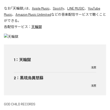
なお「
天輪獄
」は、
Apple Music
、
Spotify
、
LINE MUSIC
、
YouTube
Music
、
Amazon Music Unlimited
などの音楽配信サービスで聴くこと
ができる。
各配信サービス：
天輪獄
1
：
天輪獄
浅葱
2
：
黒琉烏異怒蘇
浅葱
GOD CHILD RECORDS