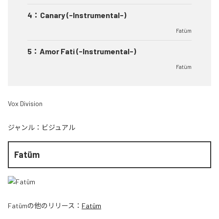
4
：
Canary (-Instrumental-)
Fatüm
5
：
Amor Fati (-Instrumental-)
Fatüm
Vox Division
ジャンル：
ビジュアル
Fatüm
Fatüm
の他のリリース：
Fatüm