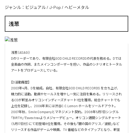
ジャンル：
ビジュアル
/
J-Pop
/
ヘビーメタル
浅葱
浅葱（ASAGI）

Dのリーダーであり、有限会社GOD CHILD RECORDSの代表を務める。Dでは
全楽曲の作詞、またメインコンポーザーを担い、作品のシナリオとトータル
アートをプロデュースしている。

【D活動履歴】

2003年4月、Dを結成。自社、有限会社GOD CHILD RECORDS を立ち上げ、
精力的に活動。動員やセールスを増やし一気に注目を集める。リリースされ
るCDが軒並みオリコンインディーズチャート1位を獲得。総合チャートでも
上位を記録し、2006年末には渋谷C.C.Lemon ホールをソールドアウト。
2007年秋、Smile Companyとマネジメント契約。2008年5月7日シングル
「BIRTH」でavex traxよりメジャーデビュー。オリコン週間シングルチャート
（5月17日付）にて初登場8位を獲得。その後も「闇の国のアリス／波紋」など
リリースする作品がゲームや映画、TV 番組などのタイアップとなり、軒並