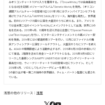
みオリコンチャートTOP10入りを獲得する。（「SnowWhite」では自身最高位
となる6位を記録）メジャー1stアルバム「Genetic World」を発売。（オリコン
週間アルバムチャート初登場11位）2011年1月にはヴァンパイアコンセプトを
掲げたフルアルバム「VAMPIRE SAGA」をリリース。海外盤も発売し、世界進
出。初のEUツアー(7カ国10公演)を大盛況のうちに終える。また、アメリカ
では全米第二位のイベント「A-KON」にメインアクトとして出演。世界にDの
名を広める。2013年4月、10周年を迎え渋谷公会堂にてSpecial Premium 
Live「Bon Voyage!」を行い、ビクターエンタテインメントとの再メジャー契
約を発表。2014年には47都道府県ツアーを行い、12月にはファイナルの舞
浜アンフィシアター公演をソールドアウトし、大盛況のうちにツアーを終え
る。ASAGI の顎関節症により活動休止するが、2015年8月29日の赤坂BLITZ 
にて復活。2階席を含めた完全ソールドアウトとなる。2015年9月16日にリ
リースした最新シングルHAPPY UNBIRTHDAY はオリコンデイリーチャート
最高位10位、ウィークリーチャートでは初登場14位にランクイン。そして 
2016年4月、ソロとしてもメジャーデビューを果たす。

Dの創り出す唯一無二の独特の世界観は、ティム・バートン監督にも愛され
ている。
浅葱
の他のリリース：
浅葱