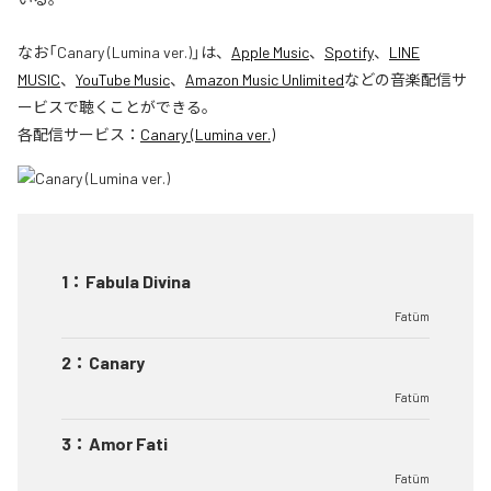
なお「
Canary (Lumina ver.)
」は、
Apple Music
、
Spotify
、
LINE
MUSIC
、
YouTube Music
、
Amazon Music Unlimited
などの音楽配信サ
ービスで聴くことができる。
各配信サービス：
Canary (Lumina ver.)
1
：
Fabula Divina
Fatüm
2
：
Canary
Fatüm
3
：
Amor Fati
Fatüm