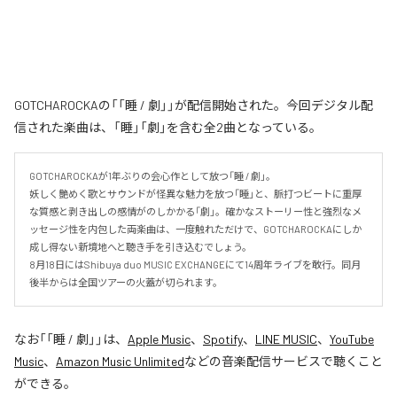
GOTCHAROCKAの「「睡 / 劇」」が配信開始された。今回デジタル配
信された楽曲は、「睡」「劇」を含む全2曲となっている。
GOTCHAROCKAが1年ぶりの会心作として放つ「睡 / 劇」。

妖しく艶めく歌とサウンドが怪異な魅力を放つ「睡」と、脈打つビートに重厚
な質感と剥き出しの感情がのしかかる「劇」。確かなストーリー性と強烈なメ
ッセージ性を内包した両楽曲は、一度触れただけで、GOTCHAROCKAにしか
成し得ない新境地へと聴き手を引き込むでしょう。

8月18日にはShibuya duo MUSIC EXCHANGEにて14周年ライブを敢行。同月
後半からは全国ツアーの火蓋が切られます。
なお「
「睡 / 劇」
」は、
Apple Music
、
Spotify
、
LINE MUSIC
、
YouTube
Music
、
Amazon Music Unlimited
などの音楽配信サービスで聴くこと
ができる。