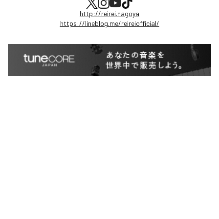
http://reirei.nagoya
https://lineblog.me/reireiofficial/