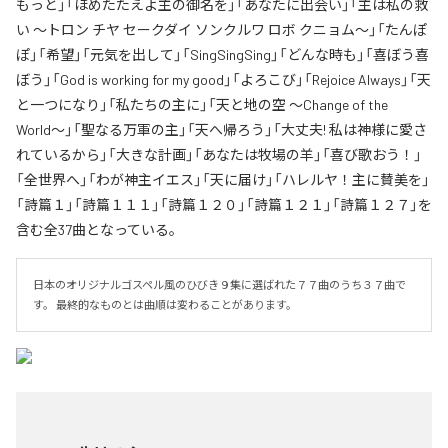
もっと」「ほめたたえよ主の御名を」「あなたに出会い」「主は私の救
い 〜トロン チヤ セークダイ ソンクルワ ロボ クニョム〜」「たんぽ
ぽ」「希望」「元気を出して」「SingSingSing」「どんな時も」「喜ぼう喜
ぼう」「God is working for my good」「よろこび」「Rejoice Always」「天
と一つになり」「私たちの主に」「天と地の空 〜Change of the
World〜」「聖なる万軍の主」「天へ帰ろう」「大丈夫! 私は神様に愛さ
れているから」「大きな計画」「あなたは牧場の羊」「喜び歌おう！」
「全世界へ」「わが神主イエス」「天に届け」「ハレルヤ！主に賛美を」
「詩篇１」「詩篇１１１」「詩篇１２０」「詩篇１２１」「詩篇１２７」を
含む全37曲となっている。
日本のオリジナルゴスペル風のひびき９集に選ばれた７７曲のうち３７曲で
す。 最終的なものとは曲順は変わることがあります。