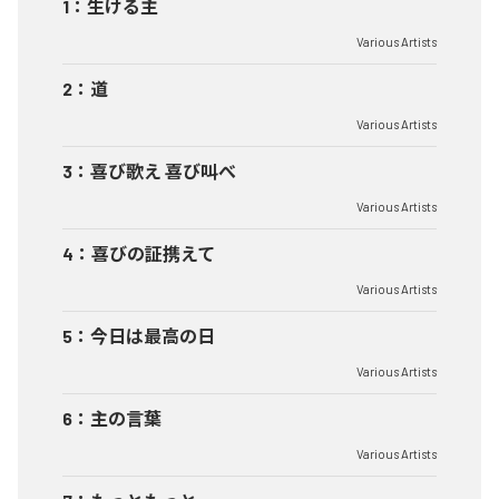
1
：
生ける主
Various Artists
2
：
道
Various Artists
3
：
喜び歌え 喜び叫べ
Various Artists
4
：
喜びの証携えて
Various Artists
5
：
今日は最高の日
Various Artists
6
：
主の言葉
Various Artists