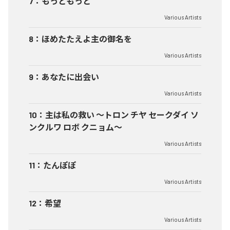
7
：
もっともっと
Various Artists
8
：
ほめたたえよ主の御名を
Various Artists
9
：
あなたに出会い
Various Artists
10
：
主は私の救い 〜トロン チヤ セークダイ ソ
ンクルワ ロボ クニョム〜
Various Artists
11
：
たんぽぽ
Various Artists
12
：
希望
Various Artists