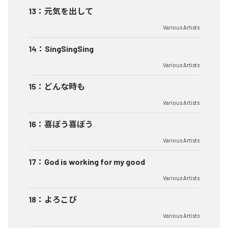
13
：
元気を出して
Various Artists
14
：
SingSingSing
Various Artists
15
：
どんな時も
Various Artists
16
：
喜ぼう喜ぼう
Various Artists
17
：
God is working for my good
Various Artists
18
：
よろこび
Various Artists