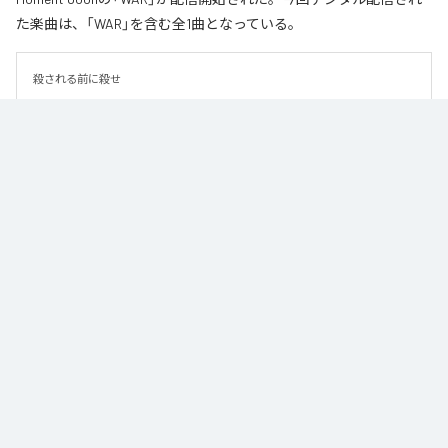
た楽曲は、「WAR」を含む全1曲となっている。
殺される前に殺せ
なお「
WAR
」は、
Apple Music
、
Spotify
、
LINE MUSIC
、
YouTube
Music
、
Amazon Music Unlimited
などの音楽配信サービスで聴くこと
ができる。
各配信サービス：
WAR
1
：
WAR
Moment Joon