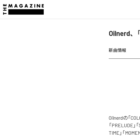
Oilnerd
新曲情報
Oilnerdの
「PRELUDE」「S
TIME」「MO