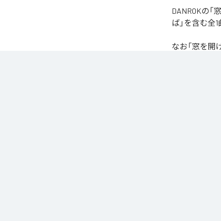
DANROK
ば」を含む全
なお「
窓を開
Unlimited
など
各配信サービ
1
：
窓
Niibori Records
ジャンル：
イ