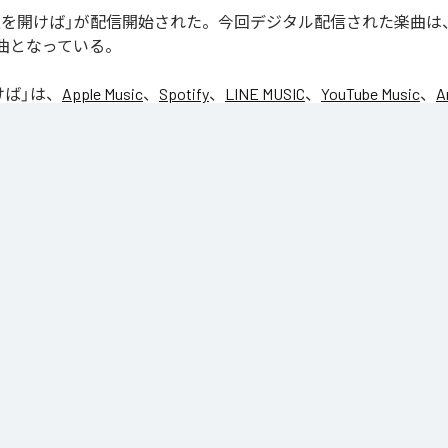
の「窓を開けば」が配信開始された。今回デジタル配信された楽曲は
1曲となっている。
けば
」は、
Apple Music
、
Spotify
、
LINE MUSIC
、
YouTube Music
、
A
の音楽配信サービスで聴くことができる。
ス：
窓を開けば
を開けば
ンストゥルメンタル