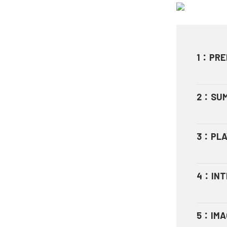
1
：
PRE
2
：
SU
3
：
PLA
4
：
IN
5
：
IMA