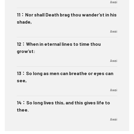
Awai
11
：
Nor shall Death brag thou wander’st in his
shade,
Awai
12
：
When in eternal lines to time thou
grow’st:
Awai
13
：
So long as men can breathe or eyes can
see,
Awai
14
：
So long lives this, and this gives life to
thee.
Awai