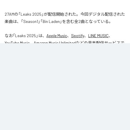
27AMの「Leaks 2025」が配信開始された。今回デジタル配信された
楽曲は、「Season1」「Bin Laden」を含む全2曲となっている。
なお「
Leaks 2025
」は、
Apple Music
、
Spotify
、
LINE MUSIC
、
YouTube Music
、
Amazon Music Unlimited
などの音楽配信サービスで
聴くことができる。
各配信サービス：
Leaks 2025
1
：
Season1
27AM
2
：
Bin Laden
27AM