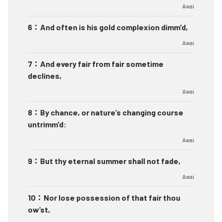
Awai
6
：
And often is his gold complexion dimm'd,
Awai
7
：
And every fair from fair sometime
declines,
Awai
8
：
By chance, or nature’s changing course
untrimm'd:
Awai
9
：
But thy eternal summer shall not fade,
Awai
10
：
Nor lose possession of that fair thou
ow’st,