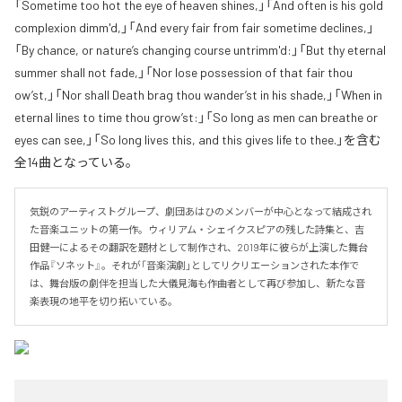
「Sometime too hot the eye of heaven shines,」「And often is his gold
complexion dimm'd,」「And every fair from fair sometime declines,」
「By chance, or nature’s changing course untrimm'd:」「But thy eternal
summer shall not fade,」「Nor lose possession of that fair thou
ow’st,」「Nor shall Death brag thou wander’st in his shade,」「When in
eternal lines to time thou grow’st:」「So long as men can breathe or
eyes can see,」「So long lives this, and this gives life to thee.」を含む
全14曲となっている。
気鋭のアーティストグループ、劇団あはひのメンバーが中心となって結成され
た音楽ユニットの第一作。ウィリアム・シェイクスピアの残した詩集と、吉
田健一によるその翻訳を題材として制作され、2019年に彼らが上演した舞台
作品『ソネット』。それが「音楽演劇」としてリクリエーションされた本作で
は、舞台版の劇伴を担当した大儀見海も作曲者として再び参加し、新たな音
楽表現の地平を切り拓いている。