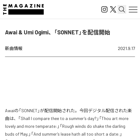
Awai & Umi Ogimi、「SONNET」を配信開始
新曲情報
2021.9.17
Awaiの「SONNET」が配信開始された。今回デジタル配信された楽
曲は、「Shall I compare thee to a summer’s day?」「Thou art more
lovely and more temperate:」「Rough winds do shake the darling
buds of May,」「And summer’s lease hath all too short a date:」