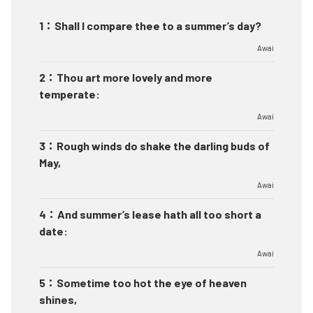
1
：
Shall I compare thee to a summer’s day?
Awai
2
：
Thou art more lovely and more
temperate:
Awai
3
：
Rough winds do shake the darling buds of
May,
Awai
4
：
And summer’s lease hath all too short a
date:
Awai
5
：
Sometime too hot the eye of heaven
shines,