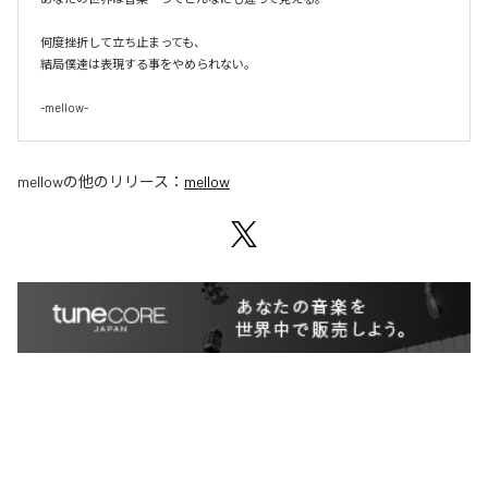
何度挫折して立ち止まっても、

結局僕達は表現する事をやめられない。

-mellow-
mellow
の他のリリース：
mellow