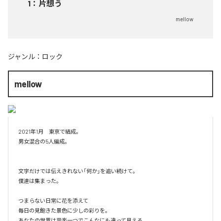
1
：
片想う
mellow
ジャンル：
ロック
mellow
2021年1月　東京で結成。

男女混合の5人編成。

文字だけでは伝えきれない「何か」を追い続けて。

僕達は集まった。

つまらない日常に花を添えて

毎日の見飽きた景色に少しの彩りを。

あなたの世界は音楽一つでこんなにも違って見える。
