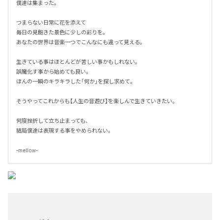
僕達は集まった。

つまらない日常に花を添えて

毎日の見飽きた景色に少しの彩りを。

あなたの世界は音楽一つでこんなにも違って見える。

生きている事はほとんどが苦しい事かもしれない。

誤魔化す事から始めても良い。

ほんの一瞬のキラキラした「何か」を探し求めて。

そうやってこれからも【人生の音遊び】を楽しんで生きていきたい。

何度挫折して立ち止まっても、

結局僕達は表現する事をやめられない。

-mellow-