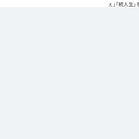
ぇ」「続人生」
自身が難病に罹患し
たアルバム。タイトル
ースされる予定
に応える形でリ
なお「
L.I.V.S.
Unlimited
など
各配信サービ
1
：
Sinn