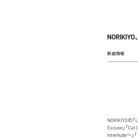
NORIKIY
新曲情報
NORIKIYO
Excuse」「Cut
Interrlude～」