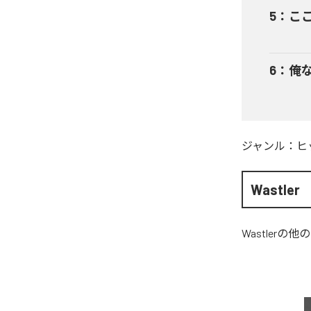
5
：
こ
6
：
俺
ジャンル：
ヒ
Wastler
Wastler
の他の