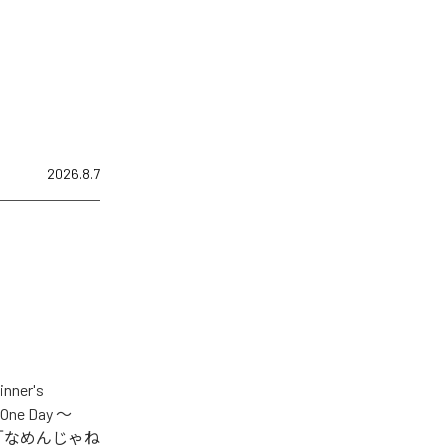
2026.8.7
er's
One Day ～
.V.S.」「なめんじゃね