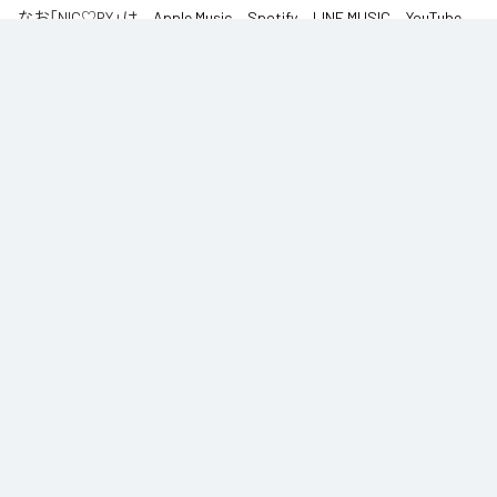
なお「
NIC♡RY
」は、
Apple Music
、
Spotify
、
LINE MUSIC
、
YouTube
Music
、
Amazon Music Unlimited
などの音楽配信サービスで聴くこと
ができる。
各配信サービス：
NIC♡RY
1
：
PEACE
NIC♡RY
2
：
サマグッタイム
NIC♡RY
3
：
踊るニンニコリン
NIC♡RY
4
：
Hey!!トモダッチ☆