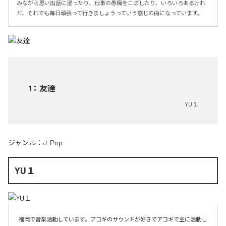
みながら思い出話に浸ったり、仕事の愚痴をこぼしたり、いろいろあるけれ
ど、それでも毎日頑張って行きましょうっていう感じの曲になっています。
1
：
友達
YU１
ジャンル：
J-Pop
YU１
福岡で音楽活動しています。アコギのサウンドが好きでアコギで主に活動し