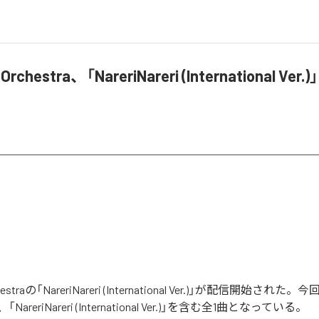
Orchestra、「NareriNareri (International Ve
rchestraの「NareriNareri (International Ver.)」が配信開始さ
reriNareri (International Ver.)」を含む全1曲となっている。