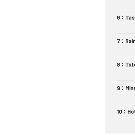
6
：
Tas
7
：
Rai
8
：
Tot
9
：
Min
10
：
Ho