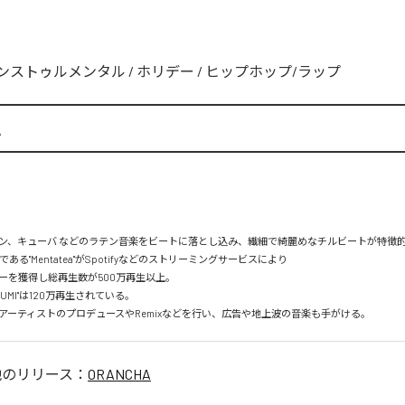
ンストゥルメンタル
/
ホリデー
/
ヒップホップ/ラップ
A
ン、キューバ などのラテン音楽をビートに落とし込み、繊細で綺麗めなチルビートが特徴的。
mである"Mentatea"がSpotifyなどのストリーミングサービスにより

を獲得し総再生数が500万再生以上。

UMI"は120万再生されている。

アーティストのプロデュースやRemixなどを行い、広告や地上波の音楽も手がける。
他のリリース：
ORANCHA