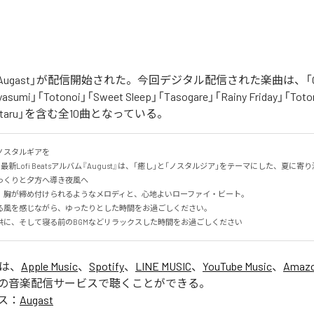
「Augast」が配信開始された。今回デジタル配信された楽曲は、「Oran
asumi」「Totonoi」「Sweet Sleep」「Tasogare」「Rainy Friday」「Toton
「Hotaru」を含む全10曲となっている。
スタルギアを

る最新Lofi Beatsアルバム『August』は、「癒し」と「ノスタルジア」をテーマにした、夏に寄り添
くりと夕方へ導き夜風へ

、胸が締め付けられるようなメロディと、心地よいローファイ・ビート。

る風を感じながら、ゆったりとした時間をお過ごしください。

供に、そして寝る前のBGMなどリラックスした時間をお過ごしください
」は、
Apple Music
、
Spotify
、
LINE MUSIC
、
YouTube Music
、
Amazo
の音楽配信サービスで聴くことができる。
ス：
Augast