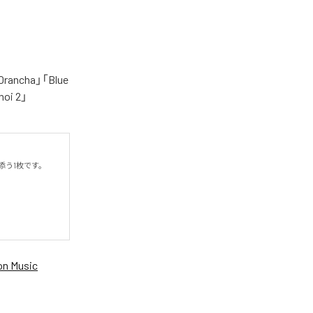
cha」「Blue
oi 2」
う1枚です。

n Music