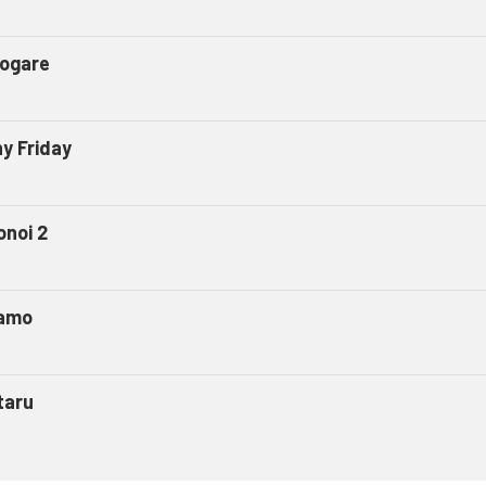
ogare
ny Friday
onoi 2
amo
taru