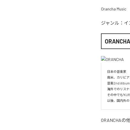
Orancha Music
ジャンル：
イ
ORANCH
日本の音楽家

南米、カリビア
音楽2nd Albu
海外でのリスナー
その中でも"KUR
以後、国内外の
ORANCHA
の