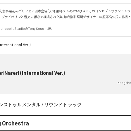
記念事業花みどりフェア洲本会場「天地開闢-てんちかいびゃく-」のコンセプトサウンドトラック
、ヴァイオリンと音叉の響きで構成された楽曲が燈師/照明デザイナーの服部高久氏の作品


polis StudioのTony Cousins氏。
riNareri (International Ver.)
Hedgeho
ンストゥルメンタル
/
サウンドトラック
 Orchestra