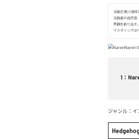
淡路花博20周年
淡路島の自然音
界観を創り出す。
マスタリングはMetro
1
：
Nare
ジャンル：
イ
Hedgehog