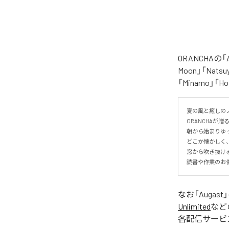
ORANCHAの
Moon」「Natsuy
「Minamo」
夏の風と癒しのノ
ORANCHAが贈
朝から始まりゆっ
どこか懐かしく
窓から吹き抜け
読書や作業のお
なお「
Augast
Unlimited
など
各配信サービ