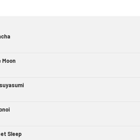
ncha
e Moon
suyasumi
onoi
et Sleep