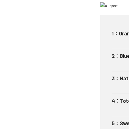
1
：
Ora
2
：
Blu
3
：
Nat
4
：
Tot
5
：
Swe