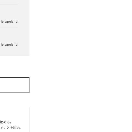
 leisureland
 leisureland
始める。

することを試み、