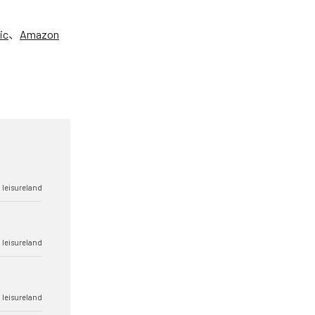
ic
、
Amazon
 leisureland
 leisureland
 leisureland