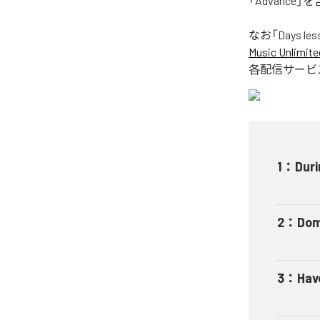
「Advance
なお「
Days les
Music Unlimite
各配信サービ
1
：
Duri
2
：
Dom
3
：
Have