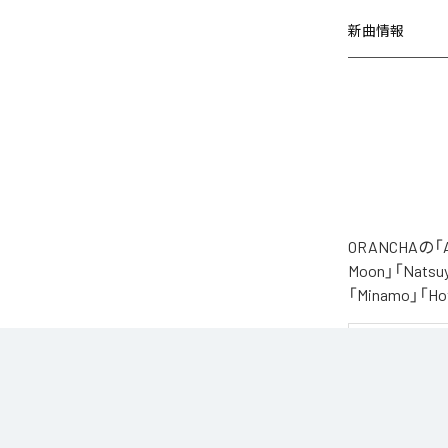
新曲情報
ORANCHAの
Moon」「Natsuy
「Minamo」
夏の風と癒しのノ
ORANCHAが贈
朝から始まりゆっ
どこか懐かしく
窓から吹き抜け