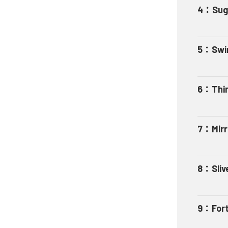
4
：
Sug
5
：
Swi
6
：
Thi
7
：
Mir
8
：
Sliv
9
：
For