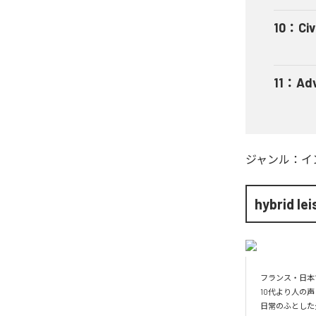
10
：
Civ
11
：
Ad
ジャンル：
イ
hybrid le
フランス・日本
10代より人の
日常のふとした