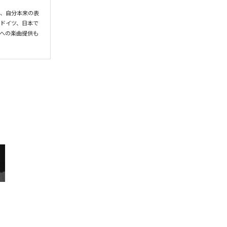
いたが、自分本来の表
ー、ドイツ、日本で
楽への楽曲提供も