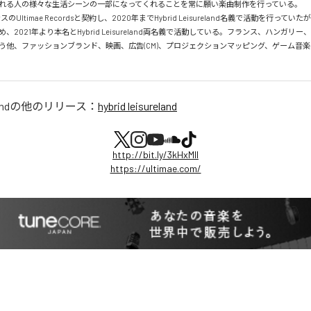
れる人の様々な生活シーンの一部になってくれることを常に願い楽曲制作を行っている。

スのUltimae Recordsと契約し、2020年までHybrid Leisureland名義で活動を行って
、2021年より本名とHybrid Leisureland両名義で活動している。フランス、ハンガリ
う他、ファッションブランド、映画、広告(CM)、プロジェクションマッピング、ゲーム音
and
の他のリリース：
hybrid leisureland
http://bit.ly/3kHxMIl
https://ultimae.com/