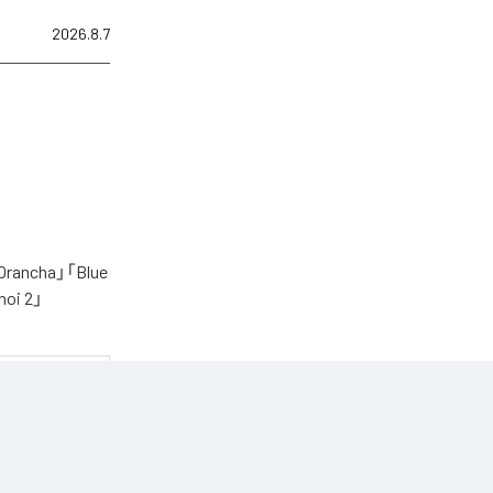
2026.8.7
cha」「Blue
oi 2」
う1枚です。
