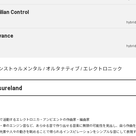
ilian Control
hybrid
vance
hybrid
ンストゥルメンタル
/
オルタナティブ
/
エレクトロニック
isureland
で活動するエレクトロニカ・アンビエントの作曲家・編曲家

声・車のエンジン音など、あらゆる音で作り出せる音楽に無限の可能性を見出し、自ら作曲を
光景や人々の動きを眺めることで得られるインスピレーションをシンプルな音にして表現