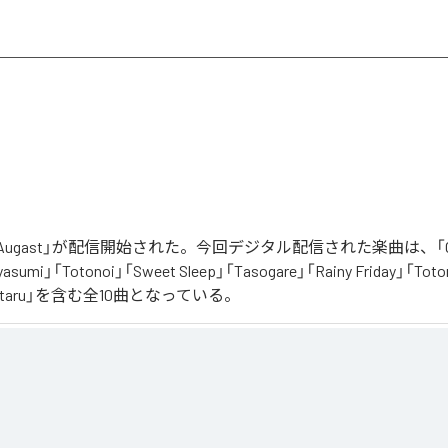
「Augast」が配信開始された。今回デジタル配信された楽曲は、「Oran
asumi」「Totonoi」「Sweet Sleep」「Tasogare」「Rainy Friday」「Toton
「Hotaru」を含む全10曲となっている。
スタルギアを

る最新Lofi Beatsアルバム『August』は、「癒し」と「ノスタルジア」をテーマにした、夏に寄り添
くりと夕方へ導き夜風へ

、胸が締め付けられるようなメロディと、心地よいローファイ・ビート。

る風を感じながら、ゆったりとした時間をお過ごしください。
