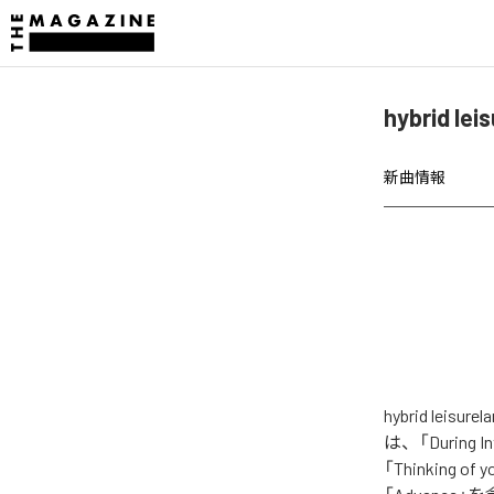
hybrid l
新曲情報
hybrid le
は、「During Int
「Thinking of y