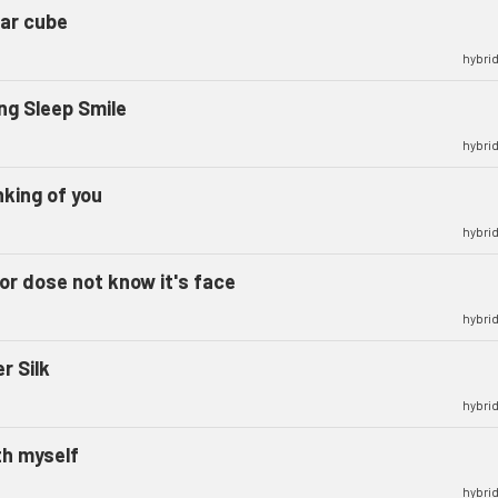
ar cube
hybrid
ng Sleep Smile
hybrid
nking of you
hybrid
ror dose not know it's face
hybrid
er Silk
hybrid
th myself
hybrid