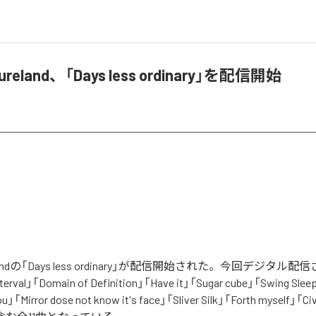
eisureland、「Days less ordinary」を配信開始
isurelandの「Days less ordinary」が配信開始された。今回デジタ
erval」「Domain of Definition」「Have it」「Sugar cube」「Swing Sleep
ou」「Mirror dose not know it's face」「Sliver Silk」「Forth myself」「Civ